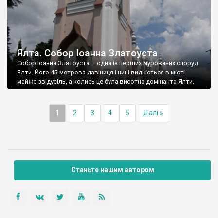
Ялта. Собор Іоанна Златоуста
Собор Іоанна Златоуста – одна із перших мурованих споруд
Ялти. Його 45-метрова дзвіниця і нині видніється в місті
майже звідусіль, а колись це була висотна домінанта Ялти.
1
2
3
4
5
Далі »
Станьте нашим автором