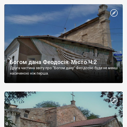
Богом дана Феодосія. Місто Ч.2
Друга частина звіту про "Богом дану" Феодосію буде не менш
насиченою ніж перша.