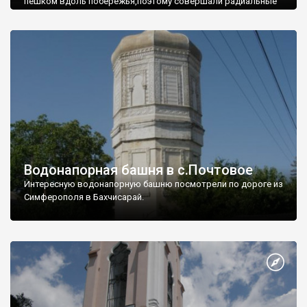
пешком вдоль побережья,поэтому совершали радиальные
вылазки из Оленевки.
Водонапорная башня в с.Почтовое
Интересную водонапорную башню посмотрели по дороге из
Симферополя в Бахчисарай.