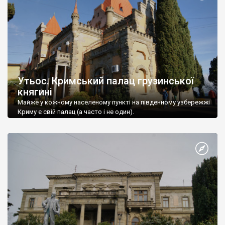
Утьос. Кримський палац грузинської
княгині
Майже у кожному населеному пункті на південному узбережжі
Криму є свій палац (а часто і не один).