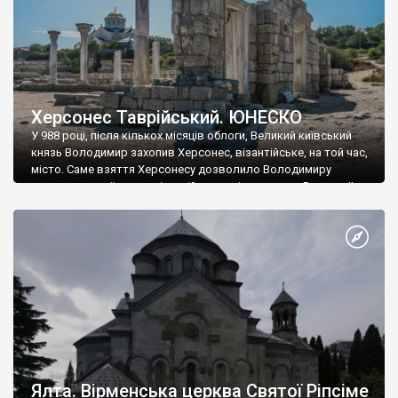
Херсонес Таврійський. ЮНЕСКО
У 988 році, після кількох місяців облоги, Великий київський
князь Володимир захопив Херсонес, візантійське, на той час,
місто. Саме взяття Херсонесу дозволило Володимиру
диктувати свої умови візантійському імператору Василю ІІ, та
одружитися з його дочкою Ганною. Цього ж року, в
Херсонесі Володимир-язичник, став Василем-християнином.
А потім було Хрещення Русі. На честь Херсонесу Таврійського
названо місто […]
Ялта. Вірменська церква Святої Ріпсіме