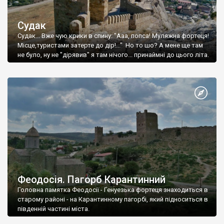
Судак
Судак... Вже чую крики в спину: "Ааа, попса! Муляжна фортеця!
Місце,туристами затерте до дір!..." Но то шо? А мене ще там
не було, ну не "дірявив" я там нічого... принаймні до цього літа.
Феодосія. Пагорб Карантинний
Головна памятка Феодосії - Генуезька фортеця знаходиться в
старому районі - на Карантинному пагорбі, який підноситься в
південній частині міста.