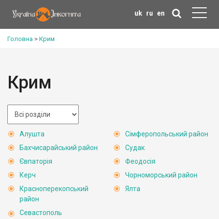
uk
ru
en
Головна
>
Крим
Крим
Алушта
Сімферопольський район
Бахчисарайський район
Судак
Євпаторія
Феодосія
Керч
Чорноморський район
Красноперекопський
Ялта
район
Севастополь