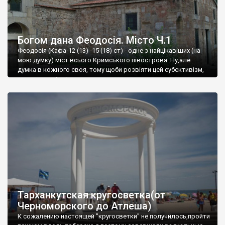
Богом дана Феодосія. Місто Ч.1
Феодосія (Кафа-12 (13) -15 (18) ст) - одне з найцікавіших (на
мою думку) міст всього Кримського півострова .Ну,але
думка в кожного своя, тому щоби розвіяти цей субєктивізм,
запрошую відвідати це
Тарханкутская кругосветка(от
Черноморского до Атлеша)
К сожалению настоящей "кругосветки" не получилось,пройти