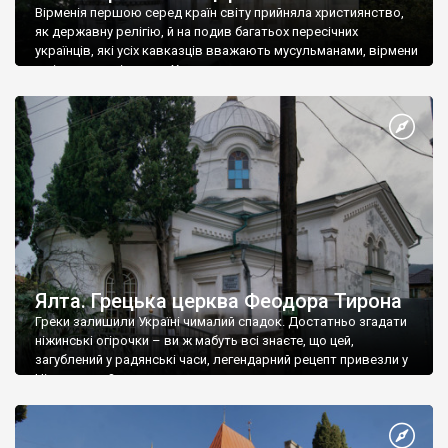
Вірменія першою серед країн світу прийняла християнство,
як державну релігію, й на подив багатьох пересічних
українців, які усіх кавказців вважають мусульманами, вірмени
є відданими вірянами Христа
Ялта. Грецька церква Феодора Тирона
Греки залишили Україні чималий спадок. Достатньо згадати
ніжинські огірочки – ви ж мабуть всі знаєте, що цей,
загублений у радянські часи, легендарний рецепт привезли у
Ніжин греки?