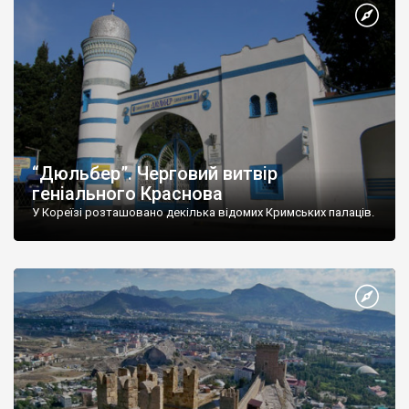
“Дюльбер”. Черговий витвір
геніального Краснова
У Кореїзі розташовано декілька відомих Кримських палаців.