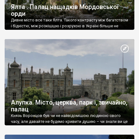
Ялта . Палац нащадків Мордовської
орди
Дивне місто все таки Ялта. Такого контрасту між багатством
і бідністю, між розкішшю і розрухою в Україні більше не
знайдеш.
Алупка. Місто, церква, парк і, звичайно,
палац
Князь Воронцов був чи не найвідомішою людиною свого
часу, але давайте не будемо кривити душею – чи знали ви це
прізвище до відвідин Алупки? Мабуть все таки ні.