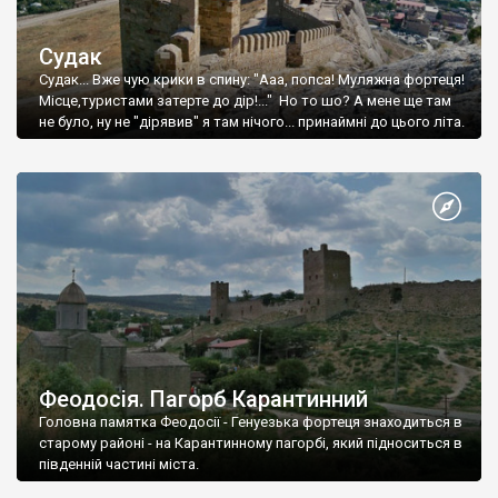
Судак
Судак... Вже чую крики в спину: "Ааа, попса! Муляжна фортеця!
Місце,туристами затерте до дір!..." Но то шо? А мене ще там
не було, ну не "дірявив" я там нічого... принаймні до цього літа.
Феодосія. Пагорб Карантинний
Головна памятка Феодосії - Генуезька фортеця знаходиться в
старому районі - на Карантинному пагорбі, який підноситься в
південній частині міста.