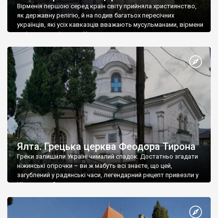
Вірменія першою серед країн світу прийняла християнство,
як державну релігію, й на подив багатьох пересічних
українців, які усіх кавказців вважають мусульманами, вірмени
є відданими вірянами Христа
Ялта. Грецька церква Феодора Тирона
Греки залишили Україні чималий спадок. Достатньо згадати
ніжинські огірочки – ви ж мабуть всі знаєте, що цей,
загублений у радянські часи, легендарний рецепт привезли у
Ніжин греки?