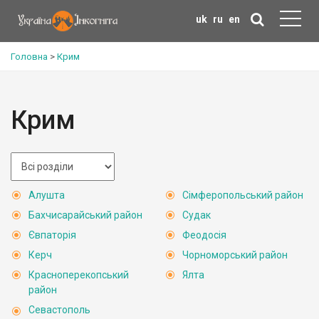
uk
ru
en
Головна
>
Крим
Крим
Алушта
Сімферопольський район
Бахчисарайський район
Судак
Євпаторія
Феодосія
Керч
Чорноморський район
Красноперекопський
Ялта
район
Севастополь