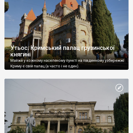
Утьос. Кримський палац грузинської
княгині
Майже у кожному населеному пункті на південному узбережжі
Криму є свій палац (а часто і не один).