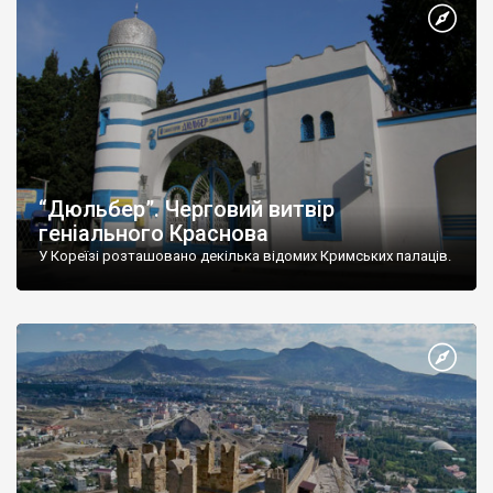
“Дюльбер”. Черговий витвір
геніального Краснова
У Кореїзі розташовано декілька відомих Кримських палаців.