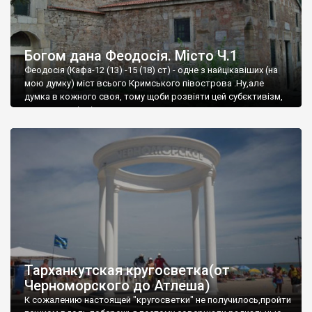
Богом дана Феодосія. Місто Ч.1
Феодосія (Кафа-12 (13) -15 (18) ст) - одне з найцікавіших (на
мою думку) міст всього Кримського півострова .Ну,але
думка в кожного своя, тому щоби розвіяти цей субєктивізм,
запрошую відвідати це
Тарханкутская кругосветка(от
Черноморского до Атлеша)
К сожалению настоящей "кругосветки" не получилось,пройти