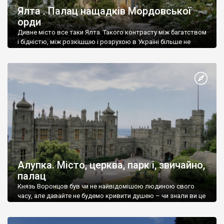
Ялта . Палац нащадків Мордовської
орди
Дивне місто все таки Ялта. Такого контрасту між багатством
і бідністю, між розкішшю і розрухою в Україні більше не
знайдеш.
Алупка. Місто, церква, парк і, звичайно,
палац
Князь Воронцов був чи не найвідомішою людиною свого
часу, але давайте не будемо кривити душею – чи знали ви це
прізвище до відвідин Алупки? Мабуть все таки ні.