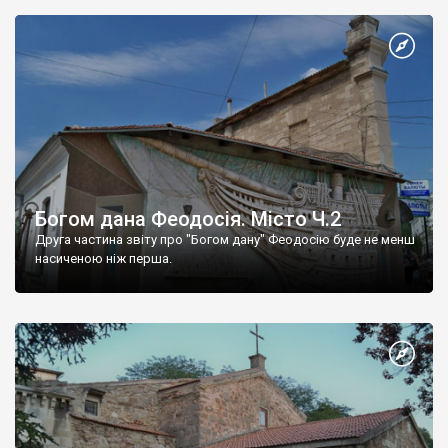
Богом дана Феодосія. Місто Ч.2
Друга частина звіту про "Богом дану" Феодосію буде не менш
насиченою ніж перша.