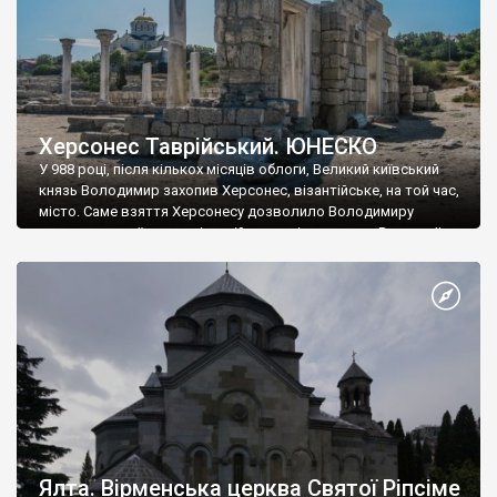
Херсонес Таврійський. ЮНЕСКО
У 988 році, після кількох місяців облоги, Великий київський
князь Володимир захопив Херсонес, візантійське, на той час,
місто. Саме взяття Херсонесу дозволило Володимиру
диктувати свої умови візантійському імператору Василю ІІ, та
одружитися з його дочкою Ганною. Цього ж року, в
Херсонесі Володимир-язичник, став Василем-християнином.
А потім було Хрещення Русі. На честь Херсонесу Таврійського
названо місто […]
Ялта. Вірменська церква Святої Ріпсіме