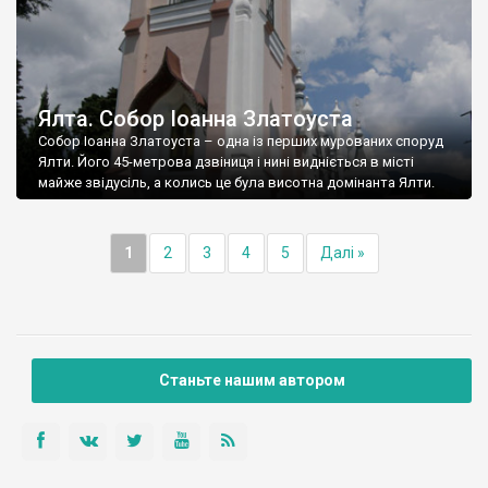
Ялта. Собор Іоанна Златоуста
Собор Іоанна Златоуста – одна із перших мурованих споруд
Ялти. Його 45-метрова дзвіниця і нині видніється в місті
майже звідусіль, а колись це була висотна домінанта Ялти.
1
2
3
4
5
Далі »
Станьте нашим автором