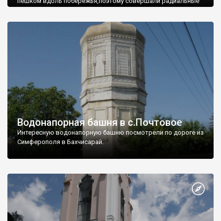
пешком вдоль побережья,поэтому совершали радиальные
вылазки из Оленевки.
Водонапорная башня в с.Почтовое
Интересную водонапорную башню посмотрели по дороге из
Симферополя в Бахчисарай.