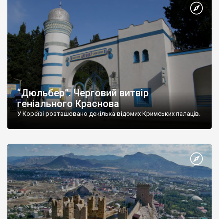
“Дюльбер”. Черговий витвір
геніального Краснова
У Кореїзі розташовано декілька відомих Кримських палаців.