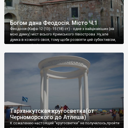
Богом дана Феодосія. Місто Ч.1
Феодосія (Кафа-12 (13) -15 (18) ст) - одне з найцікавіших (на
мою думку) міст всього Кримського півострова .Ну,але
думка в кожного своя, тому щоби розвіяти цей субєктивізм,
запрошую відвідати це
Тарханкутская кругосветка(от
Черноморского до Атлеша)
К сожалению настоящей "кругосветки" не получилось,пройти