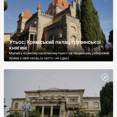
Утьос. Кримський палац грузинської
княгині
Майже у кожному населеному пункті на південному узбережжі
Криму є свій палац (а часто і не один).