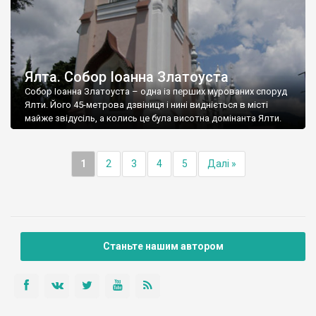
Ялта. Собор Іоанна Златоуста
Собор Іоанна Златоуста – одна із перших мурованих споруд
Ялти. Його 45-метрова дзвіниця і нині видніється в місті
майже звідусіль, а колись це була висотна домінанта Ялти.
1
2
3
4
5
Далі »
Станьте нашим автором