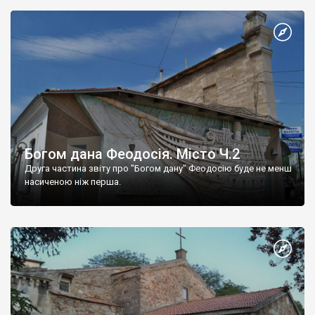
Богом дана Феодосія. Місто Ч.2
Друга частина звіту про "Богом дану" Феодосію буде не менш
насиченою ніж перша.