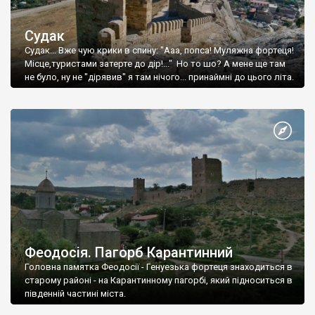
Судак
Судак... Вже чую крики в спину: "Ааа, попса! Муляжна фортеця!
Місце,туристами затерте до дір!..." Но то шо? А мене ще там
не було, ну не "дірявив" я там нічого... принаймні до цього літа.
Феодосія. Пагорб Карантинний
Головна памятка Феодосії - Генуезька фортеця знаходиться в
старому районі - на Карантинному пагорбі, який підноситься в
південній частині міста.