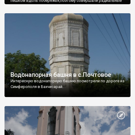
пешком вдоль побережья,поэтому совершали радиальные
вылазки из Оленевки.
Водонапорная башня в с.Почтовое
Интересную водонапорную башню посмотрели по дороге из
Симферополя в Бахчисарай.