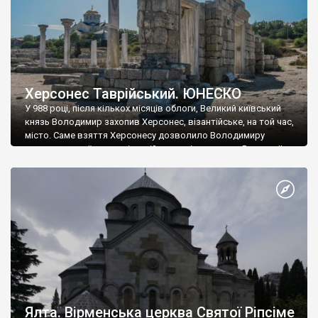
Херсонес Таврійський. ЮНЕСКО
У 988 році, після кількох місяців облоги, Великий київський
князь Володимир захопив Херсонес, візантійське, на той час,
місто. Саме взяття Херсонесу дозволило Володимиру
диктувати свої умови візантійському імператору Василю ІІ, та
одружитися з його дочкою Ганною. Цього ж року, в
Херсонесі Володимир-язичник, став Василем-християнином.
А потім було Хрещення Русі. На честь Херсонесу Таврійського
названо місто […]
Ялта. Вірменська церква Святої Ріпсіме