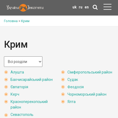
uk
ru
en
Головна
>
Крим
Крим
Алушта
Сімферопольський район
Бахчисарайський район
Судак
Євпаторія
Феодосія
Керч
Чорноморський район
Красноперекопський
Ялта
район
Севастополь