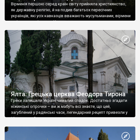
Вірменія першою серед країн світу прийняла християнство,
як державну релігію, й на подив багатьох пересічних
українців, які усіх кавказців вважають мусульманами, вірмени
є відданими вірянами Христа
Ялта. Грецька церква Феодора Тирона
Греки залишили Україні чималий спадок. Достатньо згадати
ніжинські огірочки – ви ж мабуть всі знаєте, що цей,
загублений у радянські часи, легендарний рецепт привезли у
Ніжин греки?