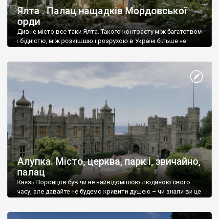
Ялта . Палац нащадків Мордовської
орди
Дивне місто все таки Ялта. Такого контрасту між багатством
і бідністю, між розкішшю і розрухою в Україні більше не
знайдеш.
Алупка. Місто, церква, парк і, звичайно,
палац
Князь Воронцов був чи не найвідомішою людиною свого
часу, але давайте не будемо кривити душею – чи знали ви це
прізвище до відвідин Алупки? Мабуть все таки ні.