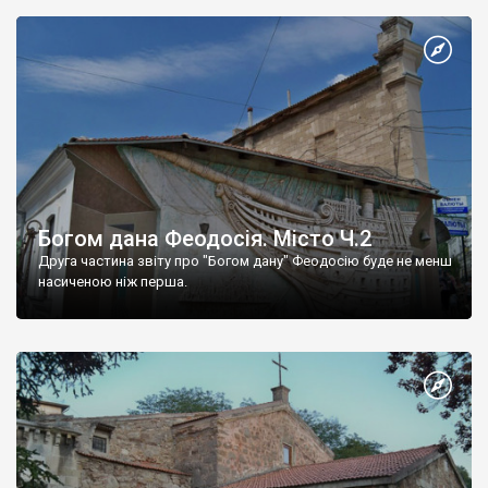
Богом дана Феодосія. Місто Ч.2
Друга частина звіту про "Богом дану" Феодосію буде не менш
насиченою ніж перша.