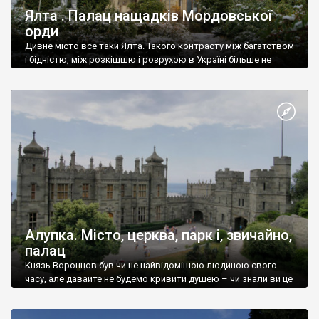
Ялта . Палац нащадків Мордовської
орди
Дивне місто все таки Ялта. Такого контрасту між багатством
і бідністю, між розкішшю і розрухою в Україні більше не
знайдеш.
Алупка. Місто, церква, парк і, звичайно,
палац
Князь Воронцов був чи не найвідомішою людиною свого
часу, але давайте не будемо кривити душею – чи знали ви це
прізвище до відвідин Алупки? Мабуть все таки ні.