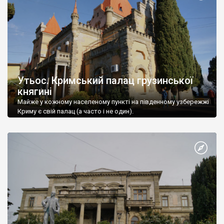
Утьос. Кримський палац грузинської
княгині
Майже у кожному населеному пункті на південному узбережжі
Криму є свій палац (а часто і не один).