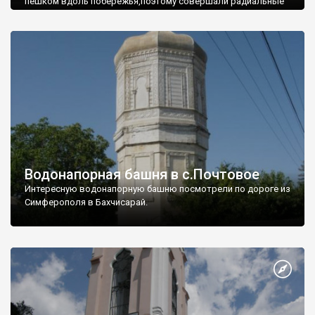
пешком вдоль побережья,поэтому совершали радиальные
вылазки из Оленевки.
Водонапорная башня в с.Почтовое
Интересную водонапорную башню посмотрели по дороге из
Симферополя в Бахчисарай.