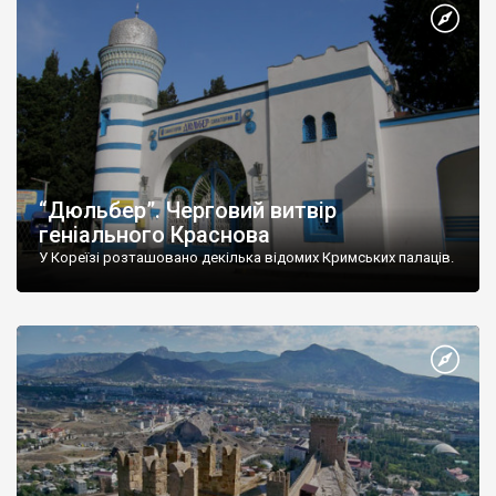
“Дюльбер”. Черговий витвір
геніального Краснова
У Кореїзі розташовано декілька відомих Кримських палаців.