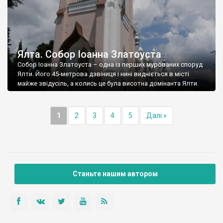
Ялта. Собор Іоанна Златоуста
Собор Іоанна Златоуста – одна із перших мурованих споруд
Ялти. Його 45-метрова дзвіниця і нині видніється в місті
майже звідусіль, а колись це була висотна домінанта Ялти.
1
2
3
4
5
Далі »
Станьте нашим автором