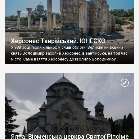
Херсонес Таврійський. ЮНЕСКО
У 988 році, після кількох місяців облоги, Великий київський
князь Володимир захопив Херсонес, візантійське, на той час,
місто. Саме взяття Херсонесу дозволило Володимиру
диктувати свої умови візантійському імператору Василю ІІ, та
одружитися з його дочкою Ганною. Цього ж року, в
Херсонесі Володимир-язичник, став Василем-християнином.
А потім було Хрещення Русі. На честь Херсонесу Таврійського
названо місто […]
Ялта. Вірменська церква Святої Ріпсіме