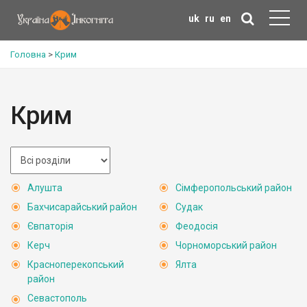
uk
ru
en
Головна
>
Крим
Крим
Алушта
Сімферопольський район
Бахчисарайський район
Судак
Євпаторія
Феодосія
Керч
Чорноморський район
Красноперекопський
Ялта
район
Севастополь