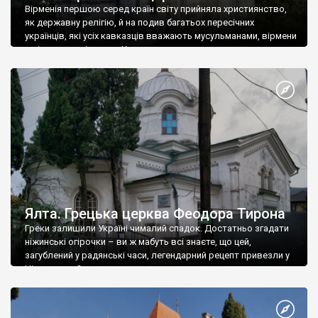
Вірменія першою серед країн світу прийняла християнство,
як державну релігію, й на подив багатьох пересічних
українців, які усіх кавказців вважають мусульманами, вірмени
є відданими вірянами Христа
Ялта. Грецька церква Феодора Тирона
Греки залишили Україні чималий спадок. Достатньо згадати
ніжинські огірочки – ви ж мабуть всі знаєте, що цей,
загублений у радянські часи, легендарний рецепт привезли у
Ніжин греки?