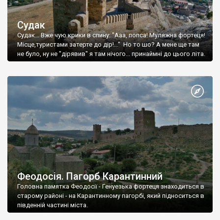
Судак
Судак... Вже чую крики в спину: "Ааа, попса! Муляжна фортеця!
Місце,туристами затерте до дір!..." Но то шо? А мене ще там
не було, ну не "дірявив" я там нічого... принаймні до цього літа.
Феодосія. Пагорб Карантинний
Головна памятка Феодосії - Генуезька фортеця знаходиться в
старому районі - на Карантинному пагорбі, який підноситься в
південній частині міста.