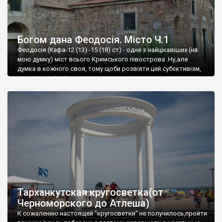
Богом дана Феодосія. Місто Ч.1
Феодосія (Кафа-12 (13) -15 (18) ст) - одне з найцікавіших (на
мою думку) міст всього Кримського півострова .Ну,але
думка в кожного своя, тому щоби розвіяти цей субєктивізм,
запрошую відвідати це
Тарханкутская кругосветка(от
Черноморского до Атлеша)
К сожалению настоящей "кругосветки" не получилось,пройти