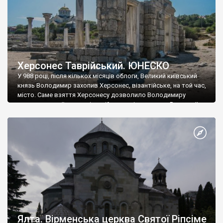
Херсонес Таврійський. ЮНЕСКО
У 988 році, після кількох місяців облоги, Великий київський
князь Володимир захопив Херсонес, візантійське, на той час,
місто. Саме взяття Херсонесу дозволило Володимиру
диктувати свої умови візантійському імператору Василю ІІ, та
одружитися з його дочкою Ганною. Цього ж року, в
Херсонесі Володимир-язичник, став Василем-християнином.
А потім було Хрещення Русі. На честь Херсонесу Таврійського
названо місто […]
Ялта. Вірменська церква Святої Ріпсіме