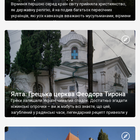
Вірменія першою серед країн світу прийняла християнство,
як державну релігію, й на подив багатьох пересічних
українців, які усіх кавказців вважають мусульманами, вірмени
є відданими вірянами Христа
Ялта. Грецька церква Феодора Тирона
Греки залишили Україні чималий спадок. Достатньо згадати
ніжинські огірочки – ви ж мабуть всі знаєте, що цей,
загублений у радянські часи, легендарний рецепт привезли у
Ніжин греки?