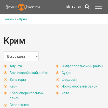
uk
ru
en
Головна
>
Крим
Крим
Алушта
Сімферопольський район
Бахчисарайський район
Судак
Євпаторія
Феодосія
Керч
Чорноморський район
Красноперекопський
Ялта
район
Севастополь