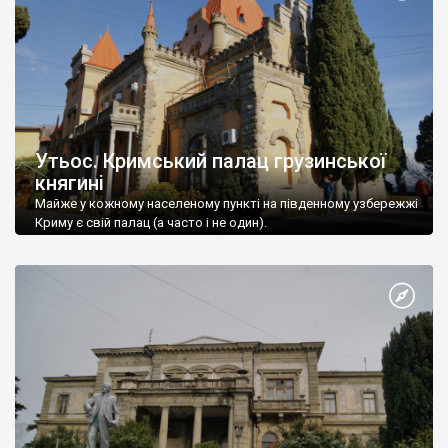
Утьос. Кримський палац грузинської
княгині
Майже у кожному населеному пункті на південному узбережжі
Криму є свій палац (а часто і не один).