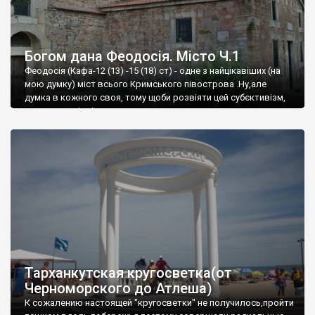
Богом дана Феодосія. Місто Ч.1
Феодосія (Кафа-12 (13) -15 (18) ст) - одне з найцікавіших (на
мою думку) міст всього Кримського півострова .Ну,але
думка в кожного своя, тому щоби розвіяти цей субєктивізм,
запрошую відвідати це
Тарханкутская кругосветка(от
Черноморского до Атлеша)
К сожалению настоящей "кругосветки" не получилось,пройти