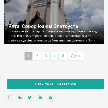
Ялта. Собор Іоанна Златоуста
Собор Іоанна Златоуста – одна із перших мурованих споруд
Ялти. Його 45-метрова дзвіниця і нині видніється в місті
майже звідусіль, а колись це була висотна домінанта Ялти.
1
2
3
4
5
Далі »
Станьте нашим автором