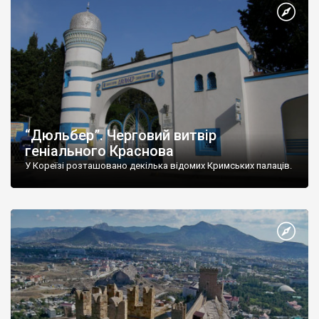
“Дюльбер”. Черговий витвір
геніального Краснова
У Кореїзі розташовано декілька відомих Кримських палаців.