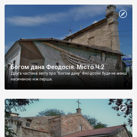
Богом дана Феодосія. Місто Ч.2
Друга частина звіту про "Богом дану" Феодосію буде не менш
насиченою ніж перша.