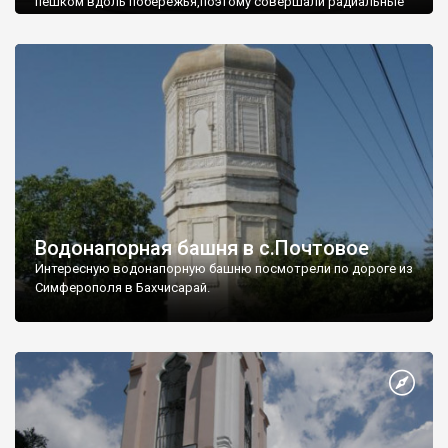
пешком вдоль побережья,поэтому совершали радиальные
вылазки из Оленевки.
Водонапорная башня в с.Почтовое
Интересную водонапорную башню посмотрели по дороге из
Симферополя в Бахчисарай.