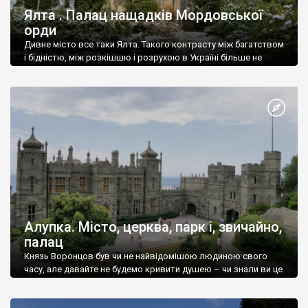
Ялта . Палац нащадків Мордовської
орди
Дивне місто все таки Ялта. Такого контрасту між багатством
і бідністю, між розкішшю і розрухою в Україні більше не
знайдеш.
Алупка. Місто, церква, парк і, звичайно,
палац
Князь Воронцов був чи не найвідомішою людиною свого
часу, але давайте не будемо кривити душею – чи знали ви це
прізвище до відвідин Алупки? Мабуть все таки ні.