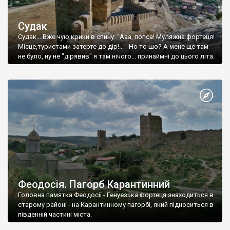
Судак
Судак... Вже чую крики в спину: "Ааа, попса! Муляжна фортеця!
Місце,туристами затерте до дір!..." Но то шо? А мене ще там
не було, ну не "дірявив" я там нічого... принаймні до цього літа.
Феодосія. Пагорб Карантинний
Головна памятка Феодосії - Генуезька фортеця знаходиться в
старому районі - на Карантинному пагорбі, який підноситься в
південній частині міста.