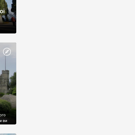
ої
ого
и ви