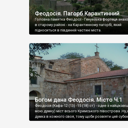
Феодосія. Пагорб Карантинний
Головна памятка Феодосії - Генуезька фортеця знах
в старому районі - на Карантинному пагорбі, який
підноситься в південній частині міста.
Богом дана Феодосія. Місто Ч.1
Феодосія (Кафа-12 (13) -15 (18) ст) - одне з найцікаві
мою думку) міст всього Кримського півострова .Ну,
думка в кожного своя, тому щоби розвіяти цей субєк
запрошую відвідати це