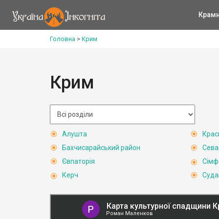
Крам
Головна
>
Крим
Крим
Алушта
Крас
Бахчисарайський район
Сева
Євпаторія
Сімф
Керч
Суда