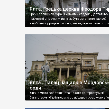
Ялта. Грецька церква Феодора Ти
Греки залишили Україні чималий спадок. Достатньо 
ніжинські огірочки – ви ж мабуть всі знаєте, що цей,
загублений у радянські часи, легендарний рецепт пр
Ніжин греки?
Ялта . Палац нащадків Мордовськ
орди
Дивне місто все таки Ялта. Такого контрасту між
багатством і бідністю, між розкішшю і розрухою в Ук
більше не знайдеш.