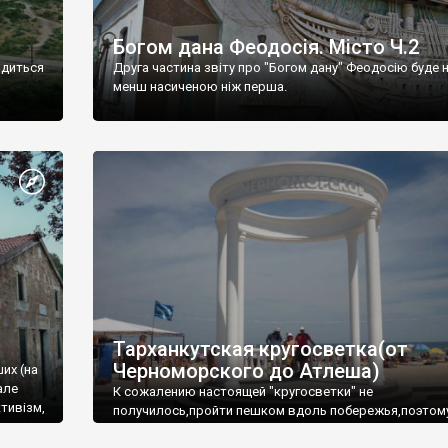
Богом дана Феодосія. Місто Ч.2
одиться
Друга частина звіту про "Богом дану" Феодосію буде 
менш насиченою ніж перша.
Тарханкутская кругосветка(от
Черноморского до Атлеша)
ших (на
але
К сожалению настоящей "кругосветки" не
тивізм,
получилось,пройти пешком вдоль побережья,поэтом
совершали радиальные вылазки из Оленевки.