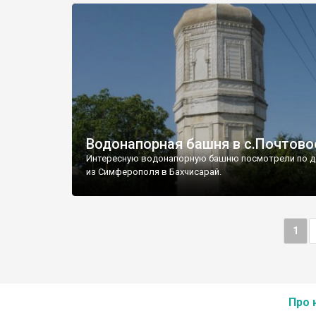
Водонапорная башня в с.Почтово
Интересную водонапорную башню посмотрели по д
из Симферополя в Бахчисарай.
1
Про 