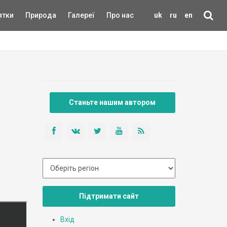
ятки
Природа
Галереї
Про нас
uk
ru
en
Станьте нашим автором
Підтримати сайт
Вхід