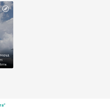
споруд
ті
Ялти.
та”