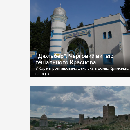
“Дюльбер”. Черговий витвір
геніального Краснова
У Кореїзі розташовано декілька відомих Кримських
палаців.