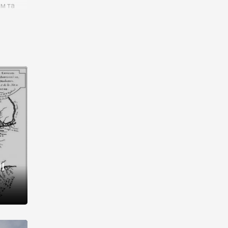
им та
ора і
є
го типу,
ей-
рний
ста:
 райони
від 2
I
і,
рукти,
 котрі