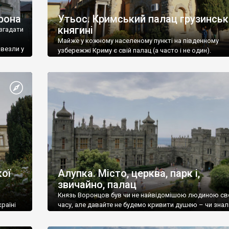
рона
Утьос. Кримський палац грузинськ
княгині
згадати
Майже у кожному населеному пункті на південному
ивезли у
узбережжі Криму є свій палац (а часто і не один).
ої
Алупка. Місто, церква, парк і,
звичайно, палац
Князь Воронцов був чи не найвідомішою людиною св
раїні
часу, але давайте не будемо кривити душею – чи знал
це прізвище до відвідин Алупки? Мабуть все таки ні.