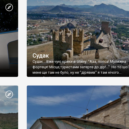
Судак
Судак... Вже чую крики в спину: "Ааа, попса! Муляжна
фортеця! Місце,туристами затерте до дір!..." Но то шо
мене ще там не було, ну не "дірявив" я там нічого...
принаймні до цього літа.