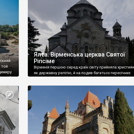
ефактів
називаються «повстяками» (postaki)…” “Вино. Крим
єкту
виробляє відмінне вино і його вдосталь: воно все ду
го».
легке біле і дуже […]
ти та
Ялта. Вірменська церква Святої
Ріпсіме
вський
 той
Вірменія першою серед країн світу прийняла христия
димиру
як державну релігію, й на подив багатьох пересічних
илю ІІ,
українців, які усіх кавказців вважають мусульманами,
 в
вірмени є відданими вірянами Христа