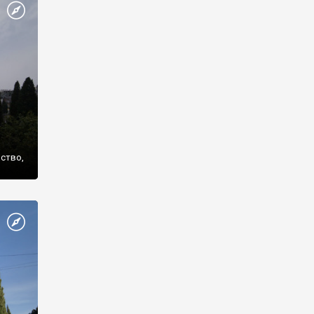
же
нство,