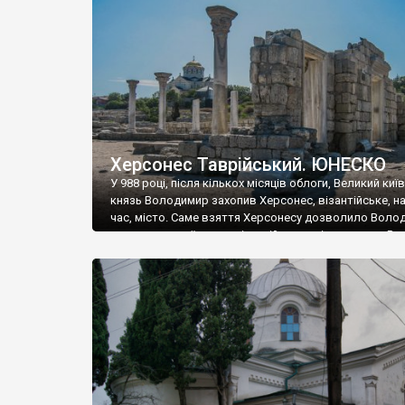
музею «Новгородський музей-заповідник» сотні арт
візантійської доби. Раритети викрадені з фондів об’
культурної спадщини ЮНЕСКО «Херсонеса Таврійсько
Офіційно – на виставку «Золото Візантії», але експер
влада в Україні вважають це лише […]
Херсонес Таврійський. ЮНЕСКО
У 988 році, після кількох місяців облоги, Великий киї
князь Володимир захопив Херсонес, візантійське, на
час, місто. Саме взяття Херсонесу дозволило Воло
диктувати свої умови візантійському імператору Вас
та одружитися з його дочкою Ганною. Цього ж року,
Херсонесі Володимир-язичник, став Василем-
християнином. А потім було Хрещення Русі. На честь
Херсонесу Таврійського названо місто […]