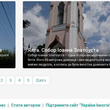
е
Ялта. Собор Іоанна Златоуста
ороге
Собор Іоанна Златоуста – одна із перших мурованих 
Ялти. Його 45-метрова дзвіниця і нині видніється в міс
майже звідусіль, а колись це була висотна домінанта 
2
3
4
5
Далі »
нас
Стати автором
Підтримати сайт “Україна Інкогні