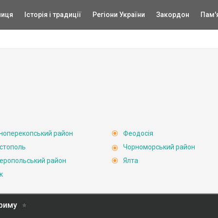
ниця
Історія і традиції
Регіони України
Закордон
Пам'
ноперекопський район
Феодосія
стополь
Чорноморський район
еропольський район
Ялта
к