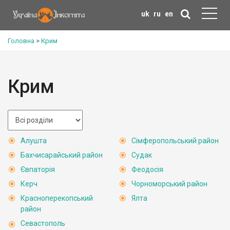
uk
ru
en
Головна
>
Крим
Крим
Алушта
Сімферопольський район
Бахчисарайський район
Судак
Євпаторія
Феодосія
Керч
Чорноморський район
Красноперекопський
Ялта
район
Севастополь