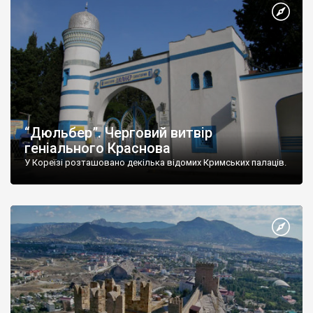
“Дюльбер”. Черговий витвір
геніального Краснова
У Кореїзі розташовано декілька відомих Кримських палаців.