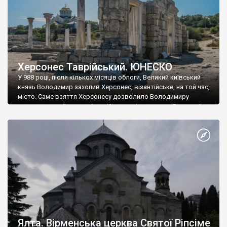
Херсонес Таврійський. ЮНЕСКО
У 988 році, після кількох місяців облоги, Великий київський
князь Володимир захопив Херсонес, візантійське, на той час,
місто. Саме взяття Херсонесу дозволило Володимиру
диктувати свої умови візантійському імператору Василю ІІ, та
одружитися з його дочкою Ганною. Цього ж року, в
Херсонесі Володимир-язичник, став Василем-християнином.
А потім було Хрещення Русі. На честь Херсонесу Таврійського
названо місто […]
Ялта. Вірменська церква Святої Ріпсіме