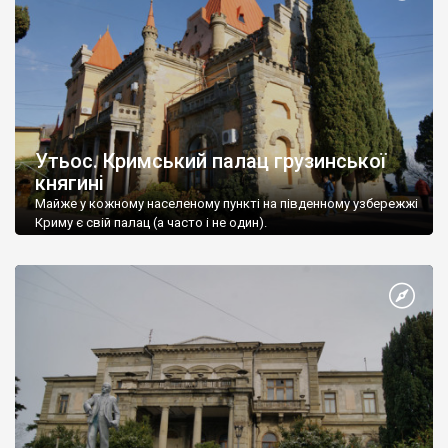
Утьос. Кримський палац грузинської
княгині
Майже у кожному населеному пункті на південному узбережжі
Криму є свій палац (а часто і не один).