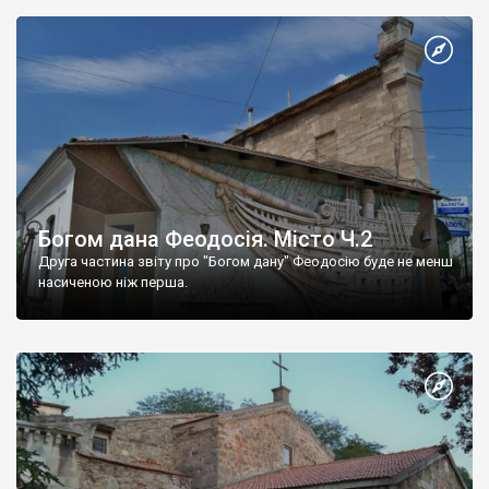
Богом дана Феодосія. Місто Ч.2
Друга частина звіту про "Богом дану" Феодосію буде не менш
насиченою ніж перша.