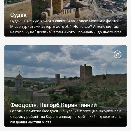
Судак
Судак... Вже чую крики в спину: "Ааа, попса! Муляжна фортеця!
Місце,туристами затерте до дір!..." Но то шо? А мене ще там
не було, ну не "дірявив" я там нічого... принаймні до цього літа.
Феодосія. Пагорб Карантинний
Головна памятка Феодосії - Генуезька фортеця знаходиться в
старому районі - на Карантинному пагорбі, який підноситься в
південній частині міста.