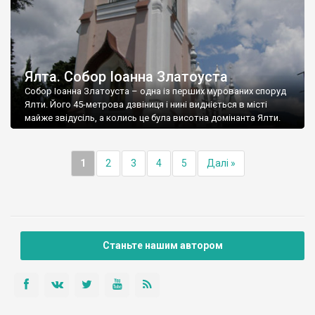
Ялта. Собор Іоанна Златоуста
Собор Іоанна Златоуста – одна із перших мурованих споруд
Ялти. Його 45-метрова дзвіниця і нині видніється в місті
майже звідусіль, а колись це була висотна домінанта Ялти.
1
2
3
4
5
Далі »
Станьте нашим автором