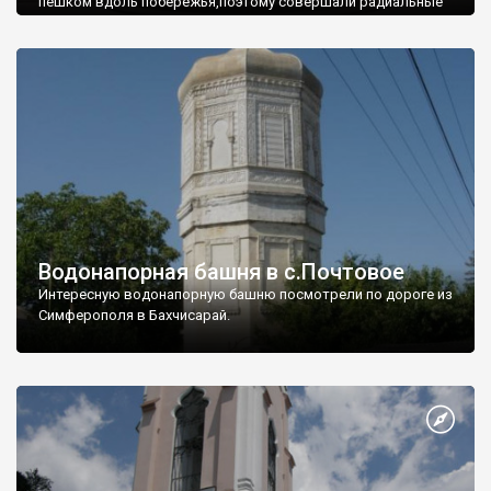
пешком вдоль побережья,поэтому совершали радиальные
вылазки из Оленевки.
Водонапорная башня в с.Почтовое
Интересную водонапорную башню посмотрели по дороге из
Симферополя в Бахчисарай.