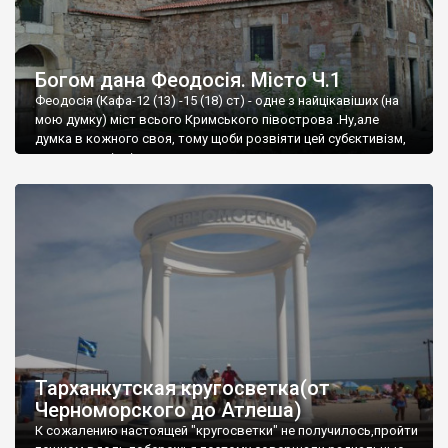
Богом дана Феодосія. Місто Ч.1
Феодосія (Кафа-12 (13) -15 (18) ст) - одне з найцікавіших (на
мою думку) міст всього Кримського півострова .Ну,але
думка в кожного своя, тому щоби розвіяти цей субєктивізм,
запрошую відвідати це
Тарханкутская кругосветка(от
Черноморского до Атлеша)
К сожалению настоящей "кругосветки" не получилось,пройти