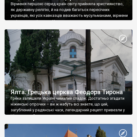
Вірменія першою серед країн світу прийняла християнство,
як державну релігію, й на подив багатьох пересічних
українців, які усіх кавказців вважають мусульманами, вірмени
є відданими вірянами Христа
Ялта. Грецька церква Феодора Тирона
Греки залишили Україні чималий спадок. Достатньо згадати
ніжинські огірочки – ви ж мабуть всі знаєте, що цей,
загублений у радянські часи, легендарний рецепт привезли у
Ніжин греки?