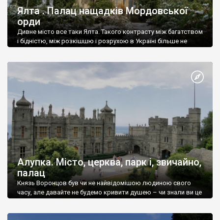
Ялта . Палац нащадків Мордовської
орди
Дивне місто все таки Ялта. Такого контрасту між багатством
і бідністю, між розкішшю і розрухою в Україні більше не
знайдеш.
Алупка. Місто, церква, парк і, звичайно,
палац
Князь Воронцов був чи не найвідомішою людиною свого
часу, але давайте не будемо кривити душею – чи знали ви це
прізвище до відвідин Алупки? Мабуть все таки ні.