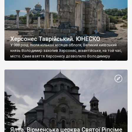
Херсонес Таврійський. ЮНЕСКО
У 988 році, після кількох місяців облоги, Великий київський
князь Володимир захопив Херсонес, візантійське, на той час,
місто. Саме взяття Херсонесу дозволило Володимиру
диктувати свої умови візантійському імператору Василю ІІ, та
одружитися з його дочкою Ганною. Цього ж року, в
Херсонесі Володимир-язичник, став Василем-християнином.
А потім було Хрещення Русі. На честь Херсонесу Таврійського
названо місто […]
Ялта. Вірменська церква Святої Ріпсіме