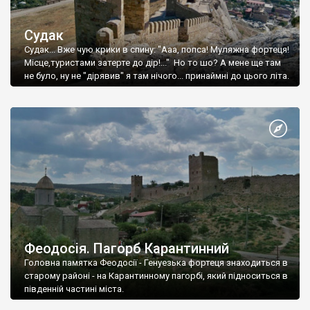
Судак
Судак... Вже чую крики в спину: "Ааа, попса! Муляжна фортеця!
Місце,туристами затерте до дір!..." Но то шо? А мене ще там
не було, ну не "дірявив" я там нічого... принаймні до цього літа.
Феодосія. Пагорб Карантинний
Головна памятка Феодосії - Генуезька фортеця знаходиться в
старому районі - на Карантинному пагорбі, який підноситься в
південній частині міста.