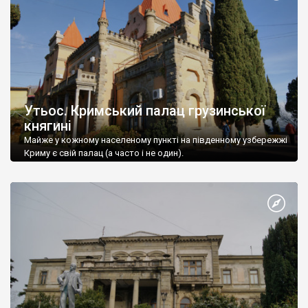
Утьос. Кримський палац грузинської
княгині
Майже у кожному населеному пункті на південному узбережжі
Криму є свій палац (а часто і не один).