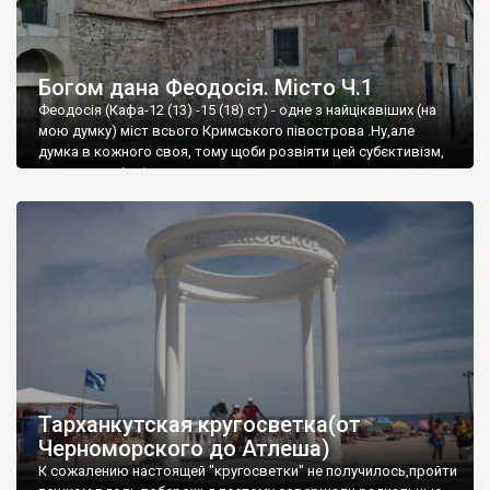
Богом дана Феодосія. Місто Ч.1
Феодосія (Кафа-12 (13) -15 (18) ст) - одне з найцікавіших (на
мою думку) міст всього Кримського півострова .Ну,але
думка в кожного своя, тому щоби розвіяти цей субєктивізм,
запрошую відвідати це
Тарханкутская кругосветка(от
Черноморского до Атлеша)
К сожалению настоящей "кругосветки" не получилось,пройти