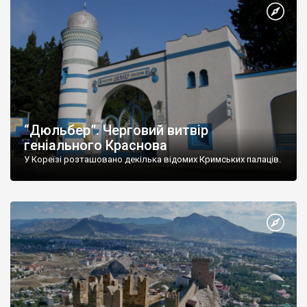
“Дюльбер”. Черговий витвір
геніального Краснова
У Кореїзі розташовано декілька відомих Кримських палаців.