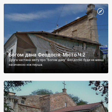
Богом дана Феодосія. Місто Ч.2
Друга частина звіту про "Богом дану" Феодосію буде не менш
насиченою ніж перша.