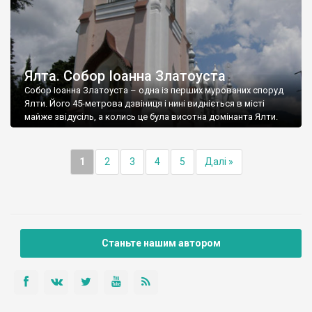
Ялта. Собор Іоанна Златоуста
Собор Іоанна Златоуста – одна із перших мурованих споруд
Ялти. Його 45-метрова дзвіниця і нині видніється в місті
майже звідусіль, а колись це була висотна домінанта Ялти.
1
2
3
4
5
Далі »
Станьте нашим автором