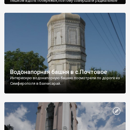
пешком вдоль побережья,поэтому совершали радиальные
вылазки из Оленевки.
Водонапорная башня в с.Почтовое
Интересную водонапорную башню посмотрели по дороге из
Симферополя в Бахчисарай.