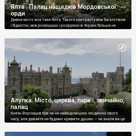
Ялта . Палац нащадків Мордовської
орди
Дивне місто все таки Ялта. Такого контрасту між багатством
і бідністю, між розкішшю і розрухою в Україні більше не
знайдеш.
Алупка. Місто, церква, парк і, звичайно,
палац
Князь Воронцов був чи не найвідомішою людиною свого
часу, але давайте не будемо кривити душею – чи знали ви це
прізвище до відвідин Алупки? Мабуть все таки ні.