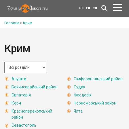
uk
ru
en
Головна
>
Крим
Крим
Алушта
Сімферопольський район
Бахчисарайський район
Судак
Євпаторія
Феодосія
Керч
Чорноморський район
Красноперекопський
Ялта
район
Севастополь