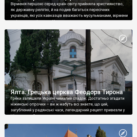
Вірменія першою серед країн світу прийняла християнство,
як державну релігію, й на подив багатьох пересічних
українців, які усіх кавказців вважають мусульманами, вірмени
є відданими вірянами Христа
Ялта. Грецька церква Феодора Тирона
Греки залишили Україні чималий спадок. Достатньо згадати
ніжинські огірочки – ви ж мабуть всі знаєте, що цей,
загублений у радянські часи, легендарний рецепт привезли у
Ніжин греки?