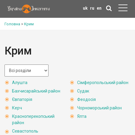
uk
ru
en
Головна
>
Крим
Крим
Алушта
Сімферопольський район
Бахчисарайський район
Судак
Євпаторія
Феодосія
Керч
Чорноморський район
Красноперекопський
Ялта
район
Севастополь