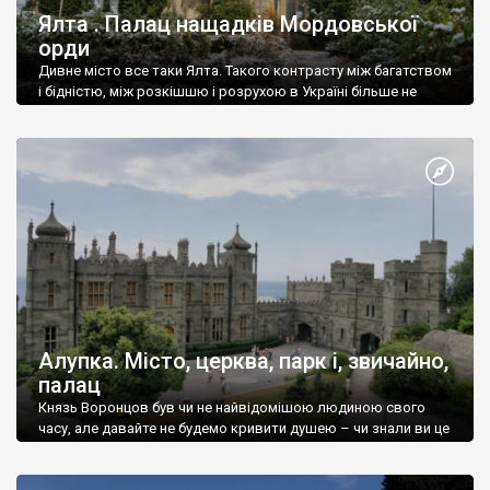
Ялта . Палац нащадків Мордовської
орди
Дивне місто все таки Ялта. Такого контрасту між багатством
і бідністю, між розкішшю і розрухою в Україні більше не
знайдеш.
Алупка. Місто, церква, парк і, звичайно,
палац
Князь Воронцов був чи не найвідомішою людиною свого
часу, але давайте не будемо кривити душею – чи знали ви це
прізвище до відвідин Алупки? Мабуть все таки ні.