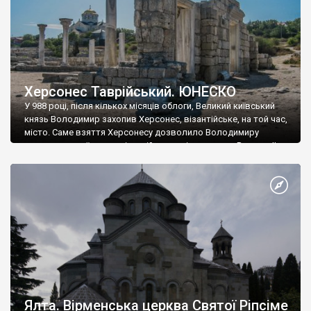
Херсонес Таврійський. ЮНЕСКО
У 988 році, після кількох місяців облоги, Великий київський
князь Володимир захопив Херсонес, візантійське, на той час,
місто. Саме взяття Херсонесу дозволило Володимиру
диктувати свої умови візантійському імператору Василю ІІ, та
одружитися з його дочкою Ганною. Цього ж року, в
Херсонесі Володимир-язичник, став Василем-християнином.
А потім було Хрещення Русі. На честь Херсонесу Таврійського
названо місто […]
Ялта. Вірменська церква Святої Ріпсіме