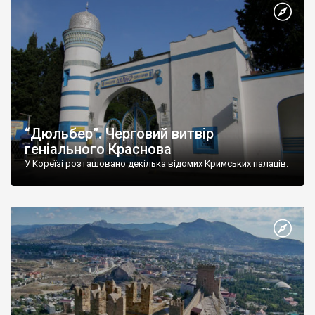
“Дюльбер”. Черговий витвір
геніального Краснова
У Кореїзі розташовано декілька відомих Кримських палаців.