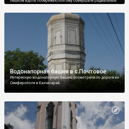
пешком вдоль побережья,поэтому совершали радиальные
вылазки из Оленевки.
Водонапорная башня в с.Почтовое
Интересную водонапорную башню посмотрели по дороге из
Симферополя в Бахчисарай.