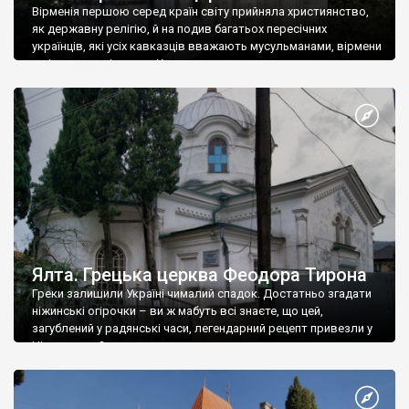
Вірменія першою серед країн світу прийняла християнство,
як державну релігію, й на подив багатьох пересічних
українців, які усіх кавказців вважають мусульманами, вірмени
є відданими вірянами Христа
Ялта. Грецька церква Феодора Тирона
Греки залишили Україні чималий спадок. Достатньо згадати
ніжинські огірочки – ви ж мабуть всі знаєте, що цей,
загублений у радянські часи, легендарний рецепт привезли у
Ніжин греки?