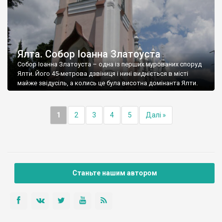
Ялта. Собор Іоанна Златоуста
Собор Іоанна Златоуста – одна із перших мурованих споруд
Ялти. Його 45-метрова дзвіниця і нині видніється в місті
майже звідусіль, а колись це була висотна домінанта Ялти.
1
2
3
4
5
Далі »
Станьте нашим автором