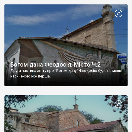
Богом дана Феодосія. Місто Ч.2
Друга частина звіту про "Богом дану" Феодосію буде не менш
насиченою ніж перша.