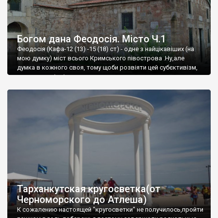
Богом дана Феодосія. Місто Ч.1
Феодосія (Кафа-12 (13) -15 (18) ст) - одне з найцікавіших (на
мою думку) міст всього Кримського півострова .Ну,але
думка в кожного своя, тому щоби розвіяти цей субєктивізм,
запрошую відвідати це
Тарханкутская кругосветка(от
Черноморского до Атлеша)
К сожалению настоящей "кругосветки" не получилось,пройти