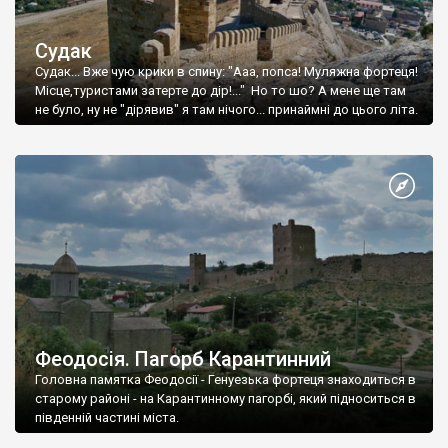
Судак
Судак... Вже чую крики в спину: "Ааа, попса! Муляжна фортеця!
Місце,туристами затерте до дір!..." Но то шо? А мене ще там
не було, ну не "дірявив" я там нічого... принаймні до цього літа.
Феодосія. Пагорб Карантинний
Головна памятка Феодосії - Генуезька фортеця знаходиться в
старому районі - на Карантинному пагорбі, який підноситься в
південній частині міста.