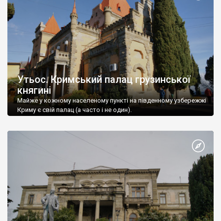
Утьос. Кримський палац грузинської
княгині
Майже у кожному населеному пункті на південному узбережжі
Криму є свій палац (а часто і не один).