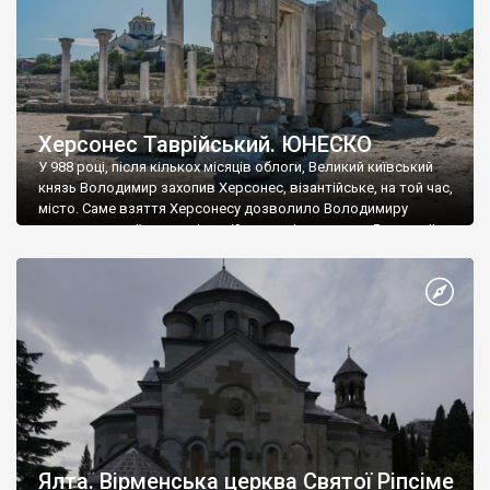
Херсонес Таврійський. ЮНЕСКО
У 988 році, після кількох місяців облоги, Великий київський
князь Володимир захопив Херсонес, візантійське, на той час,
місто. Саме взяття Херсонесу дозволило Володимиру
диктувати свої умови візантійському імператору Василю ІІ, та
одружитися з його дочкою Ганною. Цього ж року, в
Херсонесі Володимир-язичник, став Василем-християнином.
А потім було Хрещення Русі. На честь Херсонесу Таврійського
названо місто […]
Ялта. Вірменська церква Святої Ріпсіме