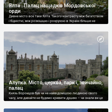
Ялта . Палац нащадків Мордовської
орди
Дивне місто все таки Ялта. Такого контрасту між багатством
і бідністю, між розкішшю і розрухою в Україні більше не
знайдеш.
Алупка. Місто, церква, парк і, звичайно,
палац
Князь Воронцов був чи не найвідомішою людиною свого
часу, але давайте не будемо кривити душею – чи знали ви це
прізвище до відвідин Алупки? Мабуть все таки ні.