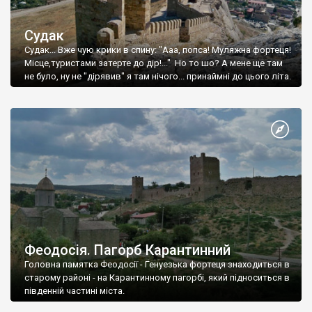
Судак
Судак... Вже чую крики в спину: "Ааа, попса! Муляжна фортеця!
Місце,туристами затерте до дір!..." Но то шо? А мене ще там
не було, ну не "дірявив" я там нічого... принаймні до цього літа.
Феодосія. Пагорб Карантинний
Головна памятка Феодосії - Генуезька фортеця знаходиться в
старому районі - на Карантинному пагорбі, який підноситься в
південній частині міста.