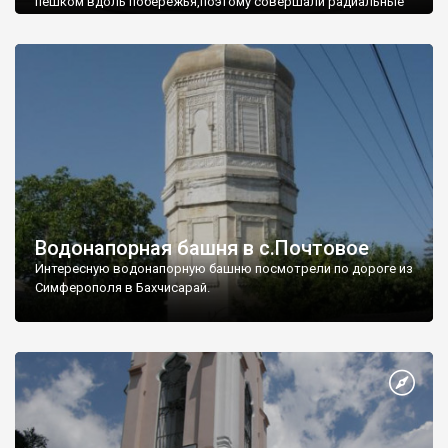
пешком вдоль побережья,поэтому совершали радиальные
вылазки из Оленевки.
Водонапорная башня в с.Почтовое
Интересную водонапорную башню посмотрели по дороге из
Симферополя в Бахчисарай.