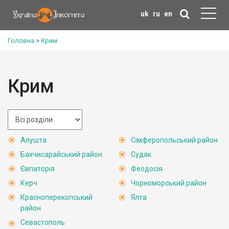
uk
ru
en
Головна
>
Крим
Крим
Алушта
Сімферопольський район
Бахчисарайський район
Судак
Євпаторія
Феодосія
Керч
Чорноморський район
Красноперекопський
Ялта
район
Севастополь