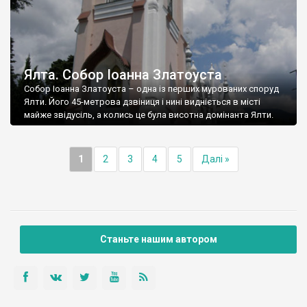
Ялта. Собор Іоанна Златоуста
Собор Іоанна Златоуста – одна із перших мурованих споруд
Ялти. Його 45-метрова дзвіниця і нині видніється в місті
майже звідусіль, а колись це була висотна домінанта Ялти.
1
2
3
4
5
Далі »
Станьте нашим автором