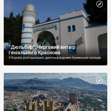
“Дюльбер”. Черговий витвір
геніального Краснова
У Кореїзі розташовано декілька відомих Кримських палаців.