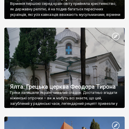
Вірменія першою серед країн світу прийняла християнство,
як державну релігію, й на подив багатьох пересічних
українців, які усіх кавказців вважають мусульманами, вірмени
є відданими вірянами Христа
Ялта. Грецька церква Феодора Тирона
Греки залишили Україні чималий спадок. Достатньо згадати
ніжинські огірочки – ви ж мабуть всі знаєте, що цей,
загублений у радянські часи, легендарний рецепт привезли у
Ніжин греки?