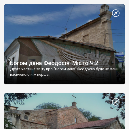
Богом дана Феодосія. Місто Ч.2
Друга частина звіту про "Богом дану" Феодосію буде не менш
насиченою ніж перша.