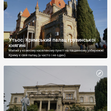
Утьос. Кримський палац грузинської
княгині
Майже у кожному населеному пункті на південному узбережжі
Криму є свій палац (а часто і не один).