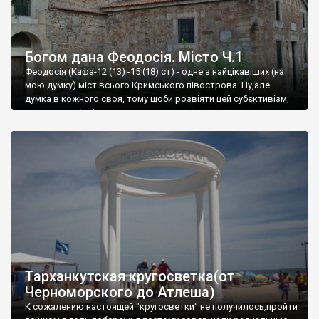
Богом дана Феодосія. Місто Ч.1
Феодосія (Кафа-12 (13) -15 (18) ст) - одне з найцікавіших (на
мою думку) міст всього Кримського півострова .Ну,але
думка в кожного своя, тому щоби розвіяти цей субєктивізм,
запрошую відвідати це
Тарханкутская кругосветка(от
Черноморского до Атлеша)
К сожалению настоящей "кругосветки" не получилось,пройти