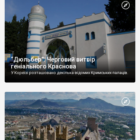
“Дюльбер”. Черговий витвір
геніального Краснова
У Кореїзі розташовано декілька відомих Кримських палаців.