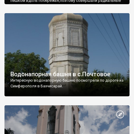
пешком вдоль побережья,поэтому совершали радиальные
вылазки из Оленевки.
Водонапорная башня в с.Почтовое
Интересную водонапорную башню посмотрели по дороге из
Симферополя в Бахчисарай.