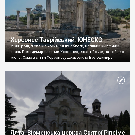
Херсонес Таврійський. ЮНЕСКО
У 988 році, після кількох місяців облоги, Великий київський
князь Володимир захопив Херсонес, візантійське, на той час,
місто. Саме взяття Херсонесу дозволило Володимиру
диктувати свої умови візантійському імператору Василю ІІ, та
одружитися з його дочкою Ганною. Цього ж року, в
Херсонесі Володимир-язичник, став Василем-християнином.
А потім було Хрещення Русі. На честь Херсонесу Таврійського
названо місто […]
Ялта. Вірменська церква Святої Ріпсіме