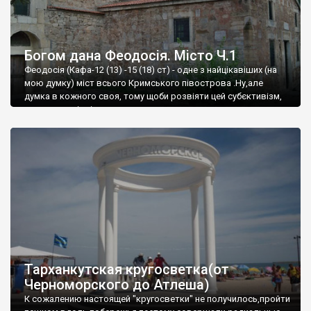
Богом дана Феодосія. Місто Ч.1
Феодосія (Кафа-12 (13) -15 (18) ст) - одне з найцікавіших (на
мою думку) міст всього Кримського півострова .Ну,але
думка в кожного своя, тому щоби розвіяти цей субєктивізм,
запрошую відвідати це
Тарханкутская кругосветка(от
Черноморского до Атлеша)
К сожалению настоящей "кругосветки" не получилось,пройти