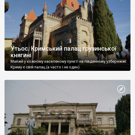
Утьос. Кримський палац грузинської
княгині
Майже у кожному населеному пункті на південному узбережжі
Криму є свій палац (а часто і не один).