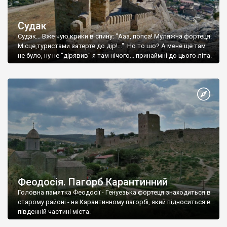
Судак
Судак... Вже чую крики в спину: "Ааа, попса! Муляжна фортеця!
Місце,туристами затерте до дір!..." Но то шо? А мене ще там
не було, ну не "дірявив" я там нічого... принаймні до цього літа.
Феодосія. Пагорб Карантинний
Головна памятка Феодосії - Генуезька фортеця знаходиться в
старому районі - на Карантинному пагорбі, який підноситься в
південній частині міста.