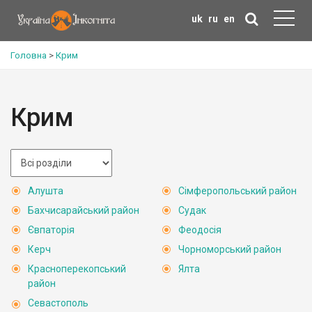
uk
ru
en
Головна
>
Крим
Крим
Алушта
Сімферопольський район
Бахчисарайський район
Судак
Євпаторія
Феодосія
Керч
Чорноморський район
Красноперекопський
Ялта
район
Севастополь