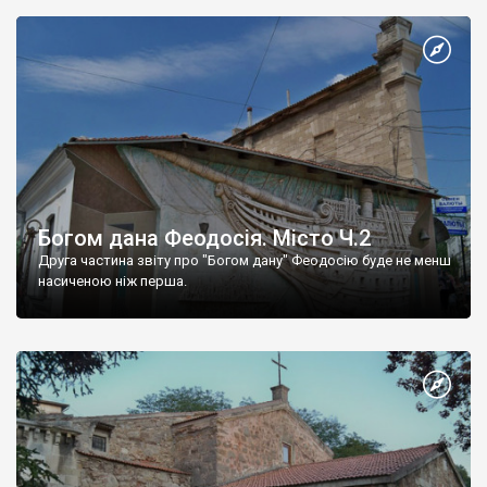
Богом дана Феодосія. Місто Ч.2
Друга частина звіту про "Богом дану" Феодосію буде не менш
насиченою ніж перша.