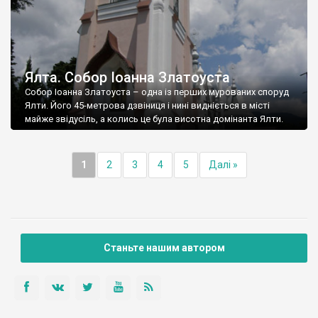
Ялта. Собор Іоанна Златоуста
Собор Іоанна Златоуста – одна із перших мурованих споруд
Ялти. Його 45-метрова дзвіниця і нині видніється в місті
майже звідусіль, а колись це була висотна домінанта Ялти.
1
2
3
4
5
Далі »
Станьте нашим автором