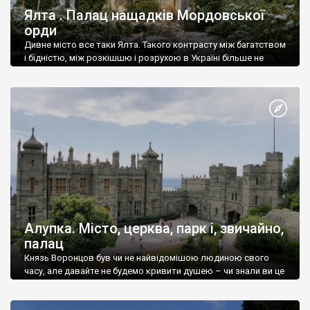
Ялта . Палац нащадків Мордовської
орди
Дивне місто все таки Ялта. Такого контрасту між багатством
і бідністю, між розкішшю і розрухою в Україні більше не
знайдеш.
Алупка. Місто, церква, парк і, звичайно,
палац
Князь Воронцов був чи не найвідомішою людиною свого
часу, але давайте не будемо кривити душею – чи знали ви це
прізвище до відвідин Алупки? Мабуть все таки ні.