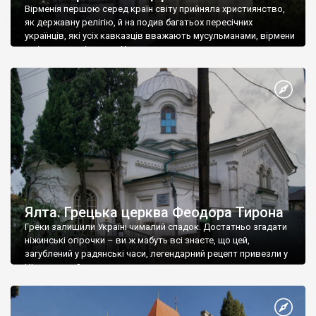
Вірменія першою серед країн світу прийняла християнство,
як державну релігію, й на подив багатьох пересічних
українців, які усіх кавказців вважають мусульманами, вірмени
є відданими вірянами Христа
Ялта. Грецька церква Феодора Тирона
Греки залишили Україні чималий спадок. Достатньо згадати
ніжинські огірочки – ви ж мабуть всі знаєте, що цей,
загублений у радянські часи, легендарний рецепт привезли у
Ніжин греки?