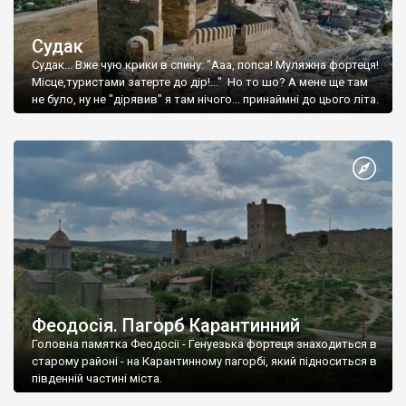
Судак
Судак... Вже чую крики в спину: "Ааа, попса! Муляжна фортеця!
Місце,туристами затерте до дір!..." Но то шо? А мене ще там
не було, ну не "дірявив" я там нічого... принаймні до цього літа.
Феодосія. Пагорб Карантинний
Головна памятка Феодосії - Генуезька фортеця знаходиться в
старому районі - на Карантинному пагорбі, який підноситься в
південній частині міста.