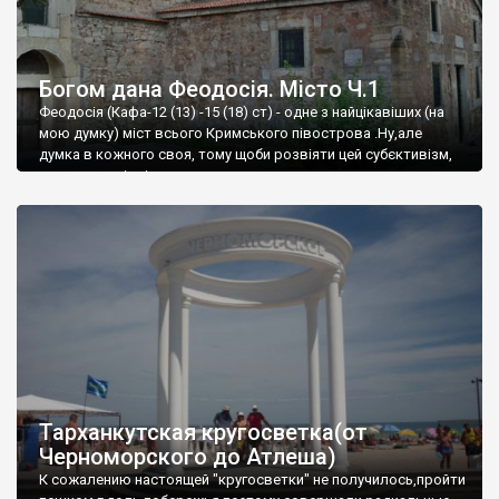
Богом дана Феодосія. Місто Ч.1
Феодосія (Кафа-12 (13) -15 (18) ст) - одне з найцікавіших (на
мою думку) міст всього Кримського півострова .Ну,але
думка в кожного своя, тому щоби розвіяти цей субєктивізм,
запрошую відвідати це
Тарханкутская кругосветка(от
Черноморского до Атлеша)
К сожалению настоящей "кругосветки" не получилось,пройти