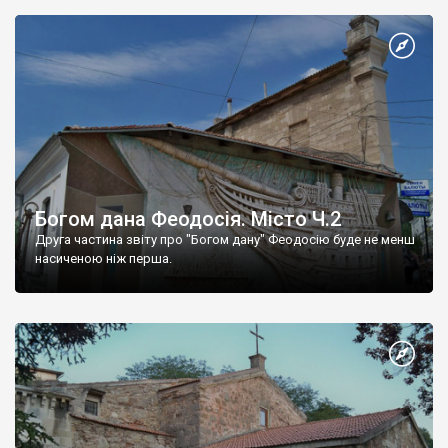
Богом дана Феодосія. Місто Ч.2
Друга частина звіту про "Богом дану" Феодосію буде не менш
насиченою ніж перша.