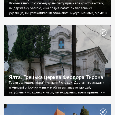
Вірменія першою серед країн світу прийняла християнство,
як державну релігію, й на подив багатьох пересічних
українців, які усіх кавказців вважають мусульманами, вірмени
є відданими вірянами Христа
Ялта. Грецька церква Феодора Тирона
Греки залишили Україні чималий спадок. Достатньо згадати
ніжинські огірочки – ви ж мабуть всі знаєте, що цей,
загублений у радянські часи, легендарний рецепт привезли у
Ніжин греки?