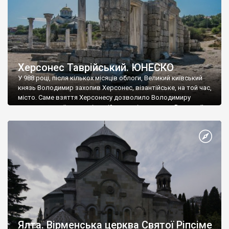
Херсонес Таврійський. ЮНЕСКО
У 988 році, після кількох місяців облоги, Великий київський
князь Володимир захопив Херсонес, візантійське, на той час,
місто. Саме взяття Херсонесу дозволило Володимиру
диктувати свої умови візантійському імператору Василю ІІ, та
одружитися з його дочкою Ганною. Цього ж року, в
Херсонесі Володимир-язичник, став Василем-християнином.
А потім було Хрещення Русі. На честь Херсонесу Таврійського
названо місто […]
Ялта. Вірменська церква Святої Ріпсіме