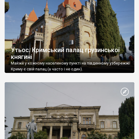
Утьос. Кримський палац грузинської
княгині
Майже у кожному населеному пункті на південному узбережжі
Криму є свій палац (а часто і не один).