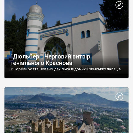
“Дюльбер”. Черговий витвір
геніального Краснова
У Кореїзі розташовано декілька відомих Кримських палаців.