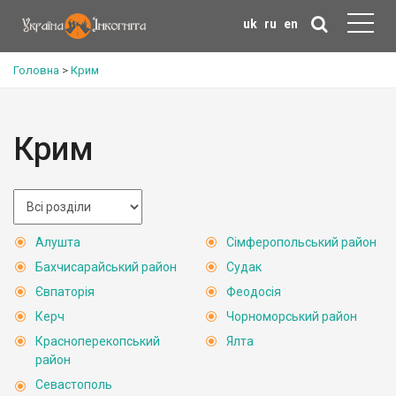
uk
ru
en
Головна
>
Крим
Крим
Алушта
Сімферопольський район
Бахчисарайський район
Судак
Євпаторія
Феодосія
Керч
Чорноморський район
Красноперекопський
Ялта
район
Севастополь