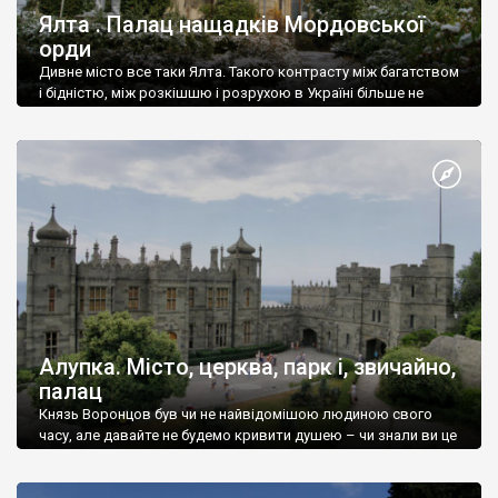
Ялта . Палац нащадків Мордовської
орди
Дивне місто все таки Ялта. Такого контрасту між багатством
і бідністю, між розкішшю і розрухою в Україні більше не
знайдеш.
Алупка. Місто, церква, парк і, звичайно,
палац
Князь Воронцов був чи не найвідомішою людиною свого
часу, але давайте не будемо кривити душею – чи знали ви це
прізвище до відвідин Алупки? Мабуть все таки ні.