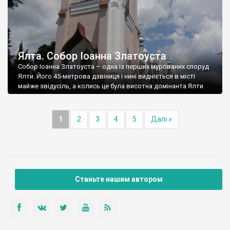
Ялта. Собор Іоанна Златоуста
Собор Іоанна Златоуста – одна із перших мурованих споруд
Ялти. Його 45-метрова дзвіниця і нині видніється в місті
майже звідусіль, а колись це була висотна домінанта Ялти.
1
2
3
4
5
Далі »
Станьте нашим автором