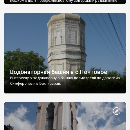
пешком вдоль побережья,поэтому совершали радиальные
вылазки из Оленевки.
Водонапорная башня в с.Почтовое
Интересную водонапорную башню посмотрели по дороге из
Симферополя в Бахчисарай.