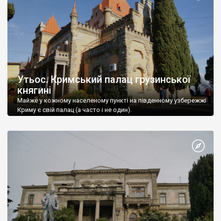
Утьос. Кримський палац грузинської
княгині
Майже у кожному населеному пункті на південному узбережжі
Криму є свій палац (а часто і не один).