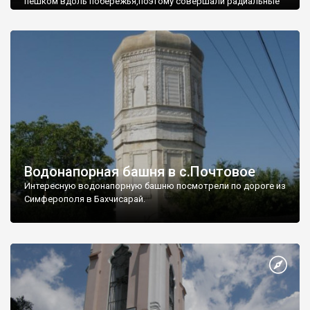
пешком вдоль побережья,поэтому совершали радиальные
вылазки из Оленевки.
Водонапорная башня в с.Почтовое
Интересную водонапорную башню посмотрели по дороге из
Симферополя в Бахчисарай.