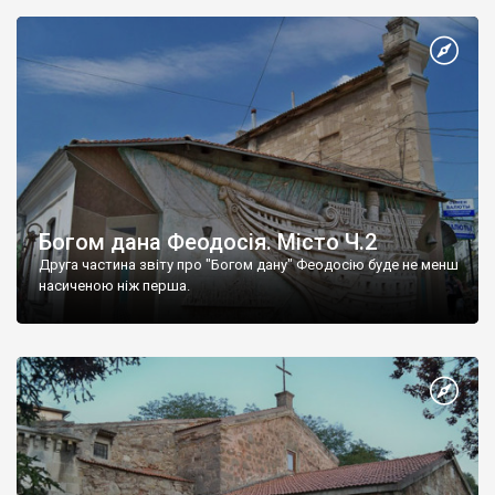
Богом дана Феодосія. Місто Ч.2
Друга частина звіту про "Богом дану" Феодосію буде не менш
насиченою ніж перша.