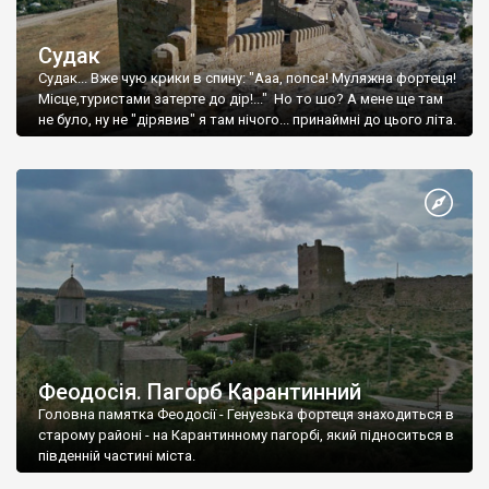
Судак
Судак... Вже чую крики в спину: "Ааа, попса! Муляжна фортеця!
Місце,туристами затерте до дір!..." Но то шо? А мене ще там
не було, ну не "дірявив" я там нічого... принаймні до цього літа.
Феодосія. Пагорб Карантинний
Головна памятка Феодосії - Генуезька фортеця знаходиться в
старому районі - на Карантинному пагорбі, який підноситься в
південній частині міста.