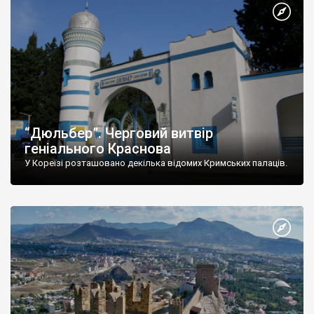
“Дюльбер”. Черговий витвір
геніального Краснова
У Кореїзі розташовано декілька відомих Кримських палаців.