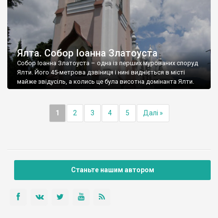
Ялта. Собор Іоанна Златоуста
Собор Іоанна Златоуста – одна із перших мурованих споруд
Ялти. Його 45-метрова дзвіниця і нині видніється в місті
майже звідусіль, а колись це була висотна домінанта Ялти.
1
2
3
4
5
Далі »
Станьте нашим автором