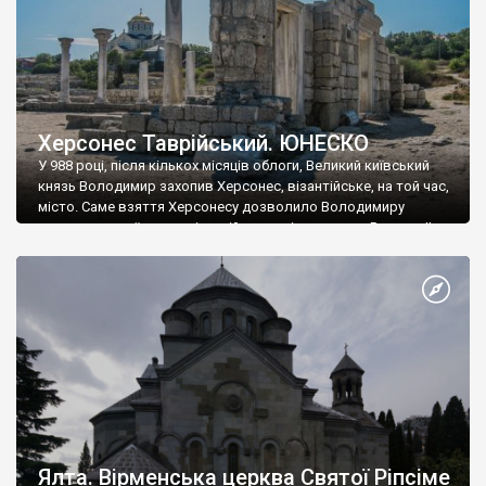
Херсонес Таврійський. ЮНЕСКО
У 988 році, після кількох місяців облоги, Великий київський
князь Володимир захопив Херсонес, візантійське, на той час,
місто. Саме взяття Херсонесу дозволило Володимиру
диктувати свої умови візантійському імператору Василю ІІ, та
одружитися з його дочкою Ганною. Цього ж року, в
Херсонесі Володимир-язичник, став Василем-християнином.
А потім було Хрещення Русі. На честь Херсонесу Таврійського
названо місто […]
Ялта. Вірменська церква Святої Ріпсіме