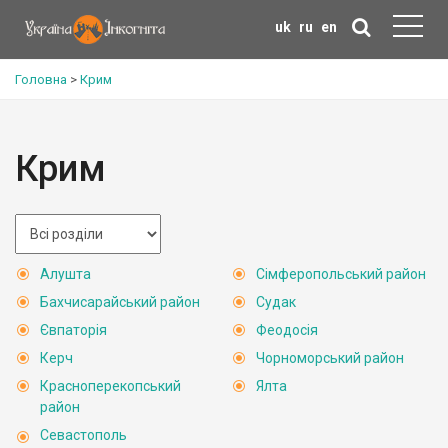
uk
ru
en
Головна
>
Крим
Крим
Алушта
Сімферопольський район
Бахчисарайський район
Судак
Євпаторія
Феодосія
Керч
Чорноморський район
Красноперекопський
Ялта
район
Севастополь