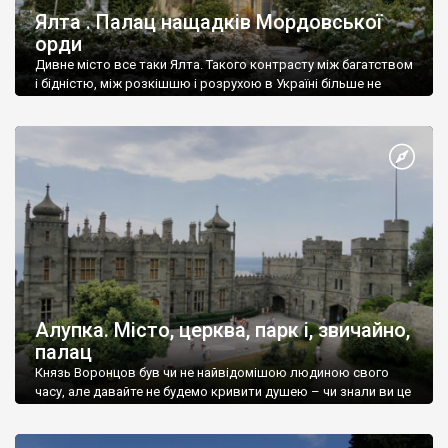
Ялта . Палац нащадків Мордовської
орди
Дивне місто все таки Ялта. Такого контрасту між багатством
і бідністю, між розкішшю і розрухою в Україні більше не
знайдеш.
Алупка. Місто, церква, парк і, звичайно,
палац
Князь Воронцов був чи не найвідомішою людиною свого
часу, але давайте не будемо кривити душею – чи знали ви це
прізвище до відвідин Алупки? Мабуть все таки ні.