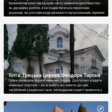
Вірменія першою серед країн світу прийняла християнство,
як державну релігію, й на подив багатьох пересічних
українців, які усіх кавказців вважають мусульманами, вірмени
є відданими вірянами Христа
Ялта. Грецька церква Феодора Тирона
Греки залишили Україні чималий спадок. Достатньо згадати
ніжинські огірочки – ви ж мабуть всі знаєте, що цей,
загублений у радянські часи, легендарний рецепт привезли у
Ніжин греки?