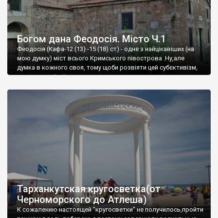
Богом дана Феодосія. Місто Ч.1
Феодосія (Кафа-12 (13) -15 (18) ст) - одне з найцікавіших (на
мою думку) міст всього Кримського півострова .Ну,але
думка в кожного своя, тому щоби розвіяти цей субєктивізм,
запрошую відвідати це
Тарханкутская кругосветка(от
Черноморского до Атлеша)
К сожалению настоящей "кругосветки" не получилось,пройти