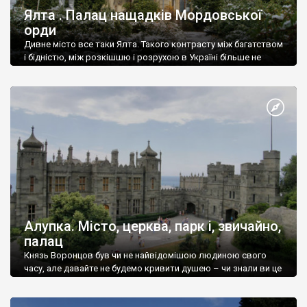
Ялта . Палац нащадків Мордовської
орди
Дивне місто все таки Ялта. Такого контрасту між багатством
і бідністю, між розкішшю і розрухою в Україні більше не
знайдеш.
Алупка. Місто, церква, парк і, звичайно,
палац
Князь Воронцов був чи не найвідомішою людиною свого
часу, але давайте не будемо кривити душею – чи знали ви це
прізвище до відвідин Алупки? Мабуть все таки ні.