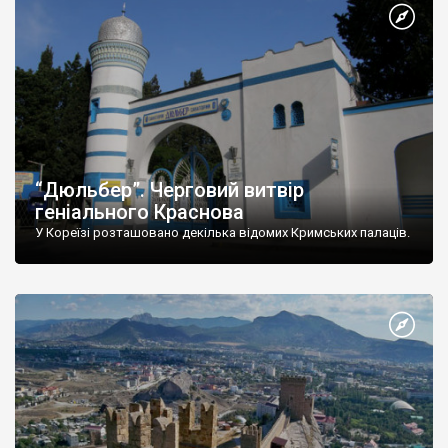
“Дюльбер”. Черговий витвір
геніального Краснова
У Кореїзі розташовано декілька відомих Кримських палаців.