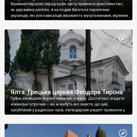
Вірменія першою серед країн світу прийняла християнство,
як державну релігію, й на подив багатьох пересічних
українців, які усіх кавказців вважають мусульманами, вірмени
є відданими вірянами Христа
Ялта. Грецька церква Феодора Тирона
Греки залишили Україні чималий спадок. Достатньо згадати
ніжинські огірочки – ви ж мабуть всі знаєте, що цей,
загублений у радянські часи, легендарний рецепт привезли у
Ніжин греки?