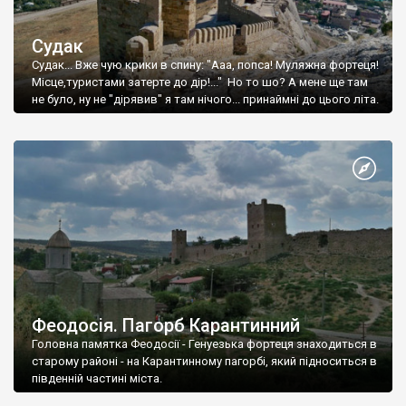
Судак
Судак... Вже чую крики в спину: "Ааа, попса! Муляжна фортеця!
Місце,туристами затерте до дір!..." Но то шо? А мене ще там
не було, ну не "дірявив" я там нічого... принаймні до цього літа.
Феодосія. Пагорб Карантинний
Головна памятка Феодосії - Генуезька фортеця знаходиться в
старому районі - на Карантинному пагорбі, який підноситься в
південній частині міста.