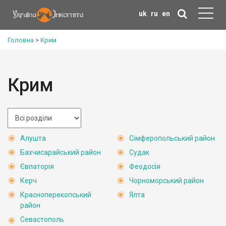
uk
ru
en
Головна
>
Крим
Крим
Алушта
Сімферопольський район
Бахчисарайський район
Судак
Євпаторія
Феодосія
Керч
Чорноморський район
Красноперекопський
Ялта
район
Севастополь