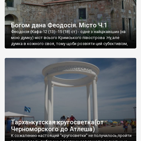
Богом дана Феодосія. Місто Ч.1
Феодосія (Кафа-12 (13) -15 (18) ст) - одне з найцікавіших (на
мою думку) міст всього Кримського півострова .Ну,але
думка в кожного своя, тому щоби розвіяти цей субєктивізм,
запрошую відвідати це
Тарханкутская кругосветка(от
Черноморского до Атлеша)
К сожалению настоящей "кругосветки" не получилось,пройти