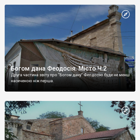
Богом дана Феодосія. Місто Ч.2
Друга частина звіту про "Богом дану" Феодосію буде не менш
насиченою ніж перша.