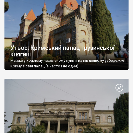
Утьос. Кримський палац грузинської
княгині
Майже у кожному населеному пункті на південному узбережжі
Криму є свій палац (а часто і не один).