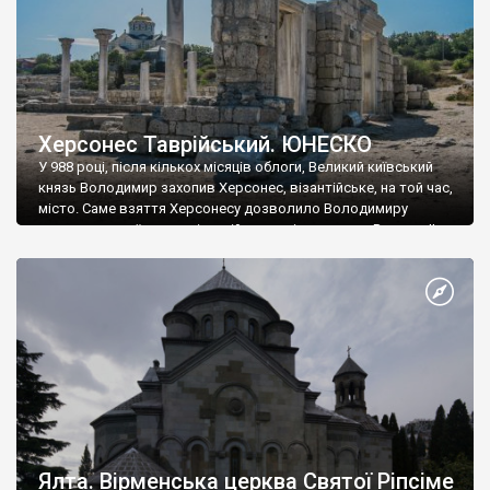
Херсонес Таврійський. ЮНЕСКО
У 988 році, після кількох місяців облоги, Великий київський
князь Володимир захопив Херсонес, візантійське, на той час,
місто. Саме взяття Херсонесу дозволило Володимиру
диктувати свої умови візантійському імператору Василю ІІ, та
одружитися з його дочкою Ганною. Цього ж року, в
Херсонесі Володимир-язичник, став Василем-християнином.
А потім було Хрещення Русі. На честь Херсонесу Таврійського
названо місто […]
Ялта. Вірменська церква Святої Ріпсіме