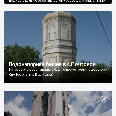
пешком вдоль побережья,поэтому совершали радиальные
вылазки из Оленевки.
Водонапорная башня в с.Почтовое
Интересную водонапорную башню посмотрели по дороге из
Симферополя в Бахчисарай.