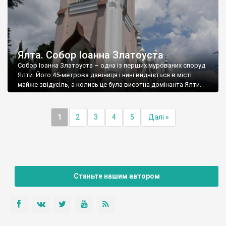
Ялта. Собор Іоанна Златоуста
Собор Іоанна Златоуста – одна із перших мурованих споруд
Ялти. Його 45-метрова дзвіниця і нині видніється в місті
майже звідусіль, а колись це була висотна домінанта Ялти.
1
2
3
4
5
Далі »
Станьте нашим автором