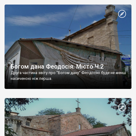
Богом дана Феодосія. Місто Ч.2
Друга частина звіту про "Богом дану" Феодосію буде не менш
насиченою ніж перша.