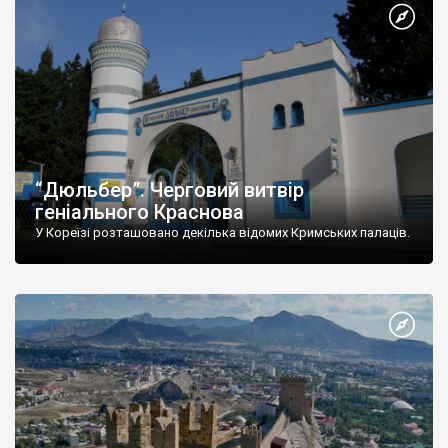
“Дюльбер”. Черговий витвір
геніального Краснова
У Кореїзі розташовано декілька відомих Кримських палаців.