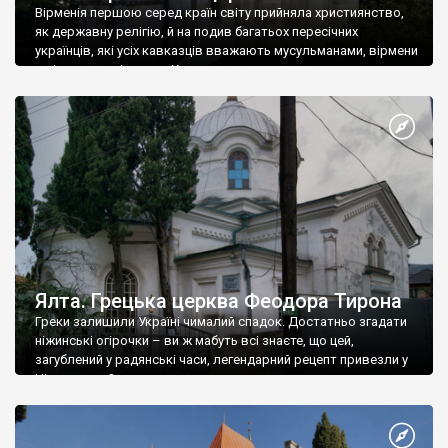
Вірменія першою серед країн світу прийняла християнство,
як державну релігію, й на подив багатьох пересічних
українців, які усіх кавказців вважають мусульманами, вірмени
є відданими вірянами Христа
Ялта. Грецька церква Феодора Тирона
Греки залишили Україні чималий спадок. Достатньо згадати
ніжинські огірочки – ви ж мабуть всі знаєте, що цей,
загублений у радянські часи, легендарний рецепт привезли у
Ніжин греки?