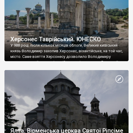
Херсонес Таврійський. ЮНЕСКО
У 988 році, після кількох місяців облоги, Великий київський
князь Володимир захопив Херсонес, візантійське, на той час,
місто. Саме взяття Херсонесу дозволило Володимиру
диктувати свої умови візантійському імператору Василю ІІ, та
одружитися з його дочкою Ганною. Цього ж року, в
Херсонесі Володимир-язичник, став Василем-християнином.
А потім було Хрещення Русі. На честь Херсонесу Таврійського
названо місто […]
Ялта. Вірменська церква Святої Ріпсіме