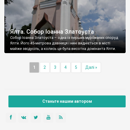
Ялта. Собор Іоанна Златоуста
Собор Іоанна Златоуста – одна із перших мурованих споруд
Ялти. Його 45-метрова дзвіниця і нині видніється в місті
майже звідусіль, а колись це була висотна домінанта Ялти.
1
2
3
4
5
Далі »
Станьте нашим автором