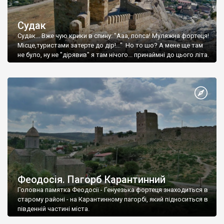
Судак
Судак... Вже чую крики в спину: "Ааа, попса! Муляжна фортеця!
Місце,туристами затерте до дір!..." Но то шо? А мене ще там
не було, ну не "дірявив" я там нічого... принаймні до цього літа.
Феодосія. Пагорб Карантинний
Головна памятка Феодосії - Генуезька фортеця знаходиться в
старому районі - на Карантинному пагорбі, який підноситься в
південній частині міста.