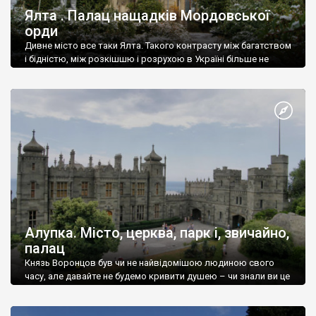
Ялта . Палац нащадків Мордовської
орди
Дивне місто все таки Ялта. Такого контрасту між багатством
і бідністю, між розкішшю і розрухою в Україні більше не
знайдеш.
Алупка. Місто, церква, парк і, звичайно,
палац
Князь Воронцов був чи не найвідомішою людиною свого
часу, але давайте не будемо кривити душею – чи знали ви це
прізвище до відвідин Алупки? Мабуть все таки ні.