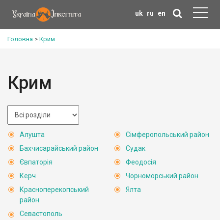
uk
ru
en
Головна
>
Крим
Крим
Алушта
Сімферопольський район
Бахчисарайський район
Судак
Євпаторія
Феодосія
Керч
Чорноморський район
Красноперекопський
Ялта
район
Севастополь