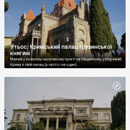
Утьос. Кримський палац грузинської
княгині
Майже у кожному населеному пункті на південному узбережжі
Криму є свій палац (а часто і не один).