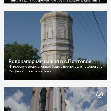
пешком вдоль побережья,поэтому совершали радиальные
вылазки из Оленевки.
Водонапорная башня в с.Почтовое
Интересную водонапорную башню посмотрели по дороге из
Симферополя в Бахчисарай.