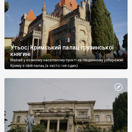
Утьос. Кримський палац грузинської
княгині
Майже у кожному населеному пункті на південному узбережжі
Криму є свій палац (а часто і не один).