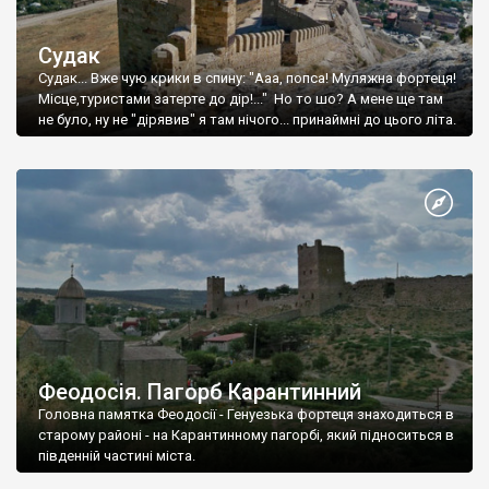
Судак
Судак... Вже чую крики в спину: "Ааа, попса! Муляжна фортеця!
Місце,туристами затерте до дір!..." Но то шо? А мене ще там
не було, ну не "дірявив" я там нічого... принаймні до цього літа.
Феодосія. Пагорб Карантинний
Головна памятка Феодосії - Генуезька фортеця знаходиться в
старому районі - на Карантинному пагорбі, який підноситься в
південній частині міста.