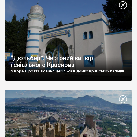
“Дюльбер”. Черговий витвір
геніального Краснова
У Кореїзі розташовано декілька відомих Кримських палаців.