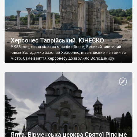
Херсонес Таврійський. ЮНЕСКО
У 988 році, після кількох місяців облоги, Великий київський
князь Володимир захопив Херсонес, візантійське, на той час,
місто. Саме взяття Херсонесу дозволило Володимиру
диктувати свої умови візантійському імператору Василю ІІ, та
одружитися з його дочкою Ганною. Цього ж року, в
Херсонесі Володимир-язичник, став Василем-християнином.
А потім було Хрещення Русі. На честь Херсонесу Таврійського
названо місто […]
Ялта. Вірменська церква Святої Ріпсіме