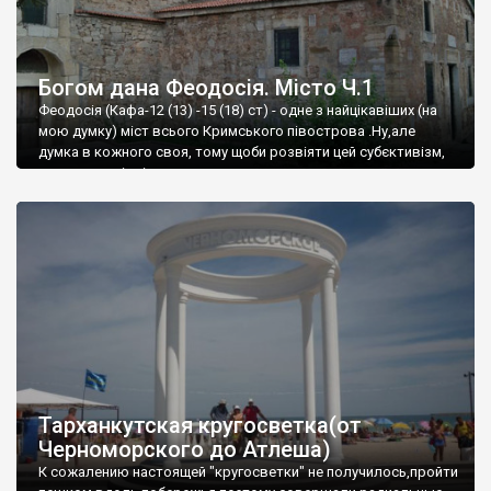
Богом дана Феодосія. Місто Ч.1
Феодосія (Кафа-12 (13) -15 (18) ст) - одне з найцікавіших (на
мою думку) міст всього Кримського півострова .Ну,але
думка в кожного своя, тому щоби розвіяти цей субєктивізм,
запрошую відвідати це
Тарханкутская кругосветка(от
Черноморского до Атлеша)
К сожалению настоящей "кругосветки" не получилось,пройти