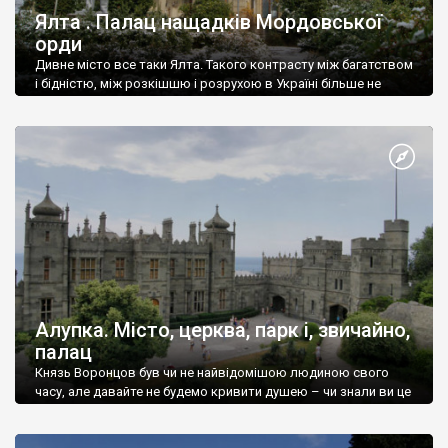
Ялта . Палац нащадків Мордовської
орди
Дивне місто все таки Ялта. Такого контрасту між багатством
і бідністю, між розкішшю і розрухою в Україні більше не
знайдеш.
Алупка. Місто, церква, парк і, звичайно,
палац
Князь Воронцов був чи не найвідомішою людиною свого
часу, але давайте не будемо кривити душею – чи знали ви це
прізвище до відвідин Алупки? Мабуть все таки ні.