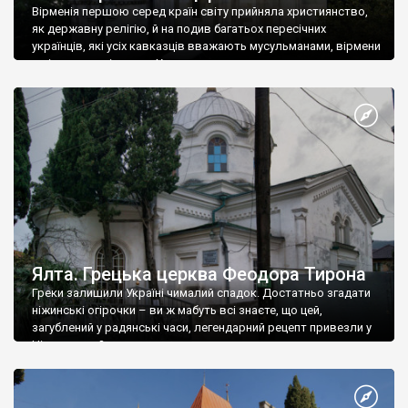
Вірменія першою серед країн світу прийняла християнство,
як державну релігію, й на подив багатьох пересічних
українців, які усіх кавказців вважають мусульманами, вірмени
є відданими вірянами Христа
Ялта. Грецька церква Феодора Тирона
Греки залишили Україні чималий спадок. Достатньо згадати
ніжинські огірочки – ви ж мабуть всі знаєте, що цей,
загублений у радянські часи, легендарний рецепт привезли у
Ніжин греки?