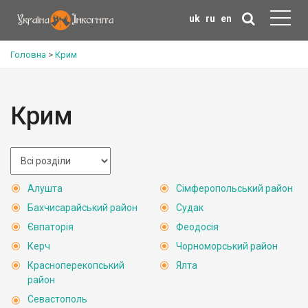
uk
ru
en
Головна
>
Крим
Крим
Алушта
Сімферопольський район
Бахчисарайський район
Судак
Євпаторія
Феодосія
Керч
Чорноморський район
Красноперекопський
Ялта
район
Севастополь