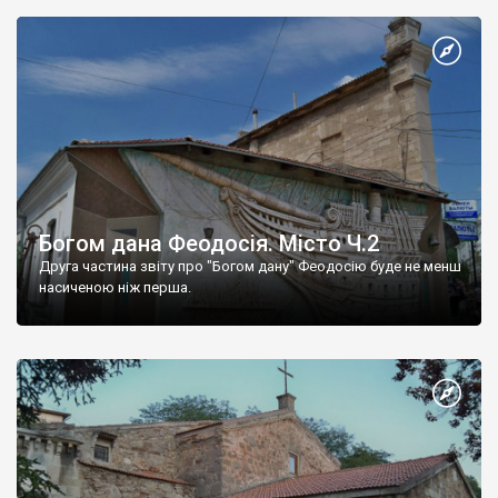
Богом дана Феодосія. Місто Ч.2
Друга частина звіту про "Богом дану" Феодосію буде не менш
насиченою ніж перша.