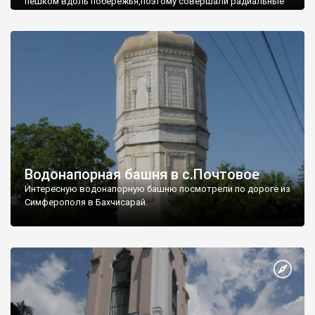
пешком вдоль побережья,поэтому совершали радиальные
вылазки из Оленевки.
Водонапорная башня в с.Почтовое
Интересную водонапорную башню посмотрели по дороге из
Симферополя в Бахчисарай.