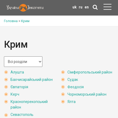
uk
ru
en
Головна
>
Крим
Крим
Алушта
Сімферопольський район
Бахчисарайський район
Судак
Євпаторія
Феодосія
Керч
Чорноморський район
Красноперекопський
Ялта
район
Севастополь