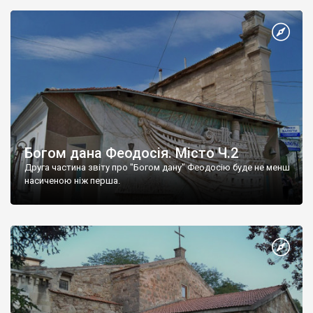
Богом дана Феодосія. Місто Ч.2
Друга частина звіту про "Богом дану" Феодосію буде не менш
насиченою ніж перша.