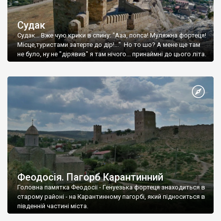
Судак
Судак... Вже чую крики в спину: "Ааа, попса! Муляжна фортеця!
Місце,туристами затерте до дір!..." Но то шо? А мене ще там
не було, ну не "дірявив" я там нічого... принаймні до цього літа.
Феодосія. Пагорб Карантинний
Головна памятка Феодосії - Генуезька фортеця знаходиться в
старому районі - на Карантинному пагорбі, який підноситься в
південній частині міста.