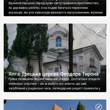
Вірменія першою серед країн світу прийняла християнство,
як державну релігію, й на подив багатьох пересічних
українців, які усіх кавказців вважають мусульманами, вірмени
є відданими вірянами Христа
Ялта. Грецька церква Феодора Тирона
Греки залишили Україні чималий спадок. Достатньо згадати
ніжинські огірочки – ви ж мабуть всі знаєте, що цей,
загублений у радянські часи, легендарний рецепт привезли у
Ніжин греки?