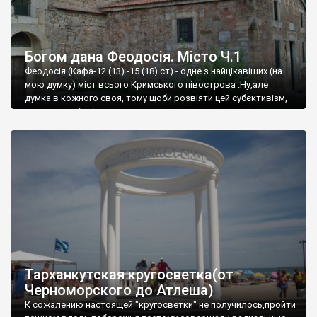
Богом дана Феодосія. Місто Ч.1
Феодосія (Кафа-12 (13) -15 (18) ст) - одне з найцікавіших (на
мою думку) міст всього Кримського півострова .Ну,але
думка в кожного своя, тому щоби розвіяти цей субєктивізм,
запрошую відвідати це
Тарханкутская кругосветка(от
Черноморского до Атлеша)
К сожалению настоящей "кругосветки" не получилось,пройти