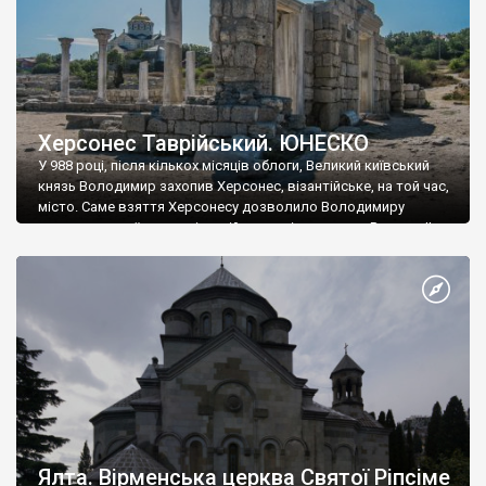
Херсонес Таврійський. ЮНЕСКО
У 988 році, після кількох місяців облоги, Великий київський
князь Володимир захопив Херсонес, візантійське, на той час,
місто. Саме взяття Херсонесу дозволило Володимиру
диктувати свої умови візантійському імператору Василю ІІ, та
одружитися з його дочкою Ганною. Цього ж року, в
Херсонесі Володимир-язичник, став Василем-християнином.
А потім було Хрещення Русі. На честь Херсонесу Таврійського
названо місто […]
Ялта. Вірменська церква Святої Ріпсіме