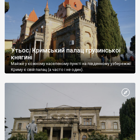
Утьос. Кримський палац грузинської
княгині
Майже у кожному населеному пункті на південному узбережжі
Криму є свій палац (а часто і не один).