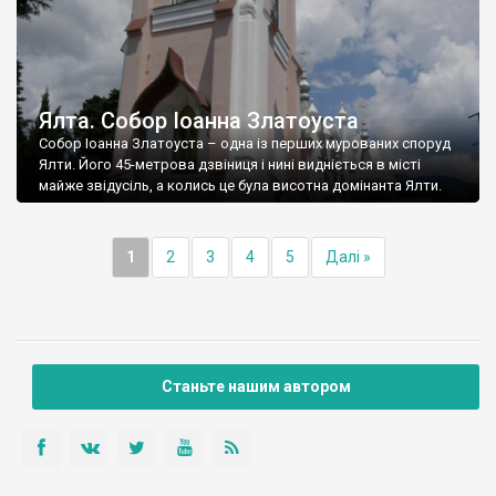
Ялта. Собор Іоанна Златоуста
Собор Іоанна Златоуста – одна із перших мурованих споруд
Ялти. Його 45-метрова дзвіниця і нині видніється в місті
майже звідусіль, а колись це була висотна домінанта Ялти.
1
2
3
4
5
Далі »
Станьте нашим автором