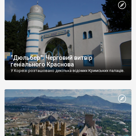
“Дюльбер”. Черговий витвір
геніального Краснова
У Кореїзі розташовано декілька відомих Кримських палаців.