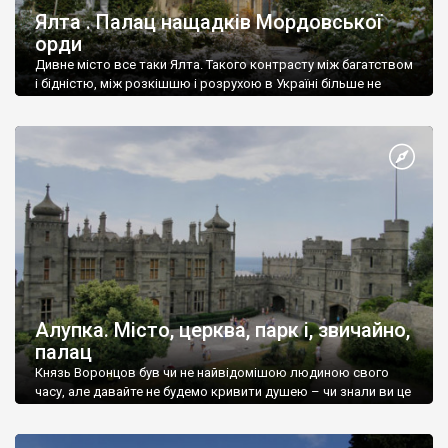
Ялта . Палац нащадків Мордовської
орди
Дивне місто все таки Ялта. Такого контрасту між багатством
і бідністю, між розкішшю і розрухою в Україні більше не
знайдеш.
Алупка. Місто, церква, парк і, звичайно,
палац
Князь Воронцов був чи не найвідомішою людиною свого
часу, але давайте не будемо кривити душею – чи знали ви це
прізвище до відвідин Алупки? Мабуть все таки ні.