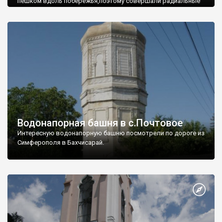
пешком вдоль побережья,поэтому совершали радиальные
вылазки из Оленевки.
Водонапорная башня в с.Почтовое
Интересную водонапорную башню посмотрели по дороге из
Симферополя в Бахчисарай.