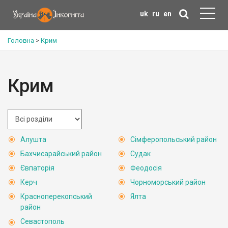
uk
ru
en
Головна
>
Крим
Крим
Алушта
Сімферопольський район
Бахчисарайський район
Судак
Євпаторія
Феодосія
Керч
Чорноморський район
Красноперекопський
Ялта
район
Севастополь