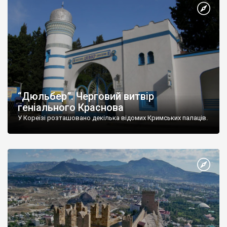
“Дюльбер”. Черговий витвір
геніального Краснова
У Кореїзі розташовано декілька відомих Кримських палаців.