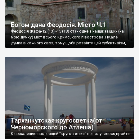
Богом дана Феодосія. Місто Ч.1
Феодосія (Кафа-12 (13) -15 (18) ст) - одне з найцікавіших (на
мою думку) міст всього Кримського півострова .Ну,але
думка в кожного своя, тому щоби розвіяти цей субєктивізм,
запрошую відвідати це
Тарханкутская кругосветка(от
Черноморского до Атлеша)
К сожалению настоящей "кругосветки" не получилось,пройти