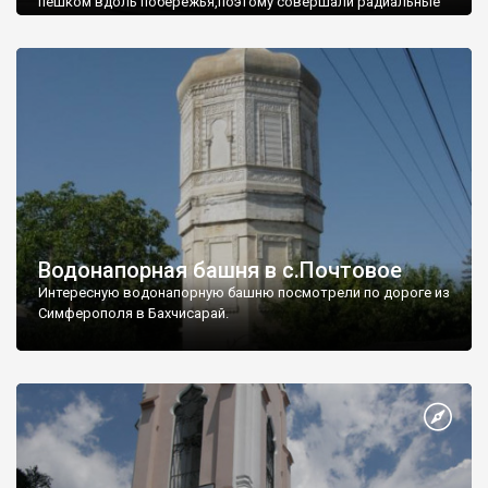
пешком вдоль побережья,поэтому совершали радиальные
вылазки из Оленевки.
Водонапорная башня в с.Почтовое
Интересную водонапорную башню посмотрели по дороге из
Симферополя в Бахчисарай.