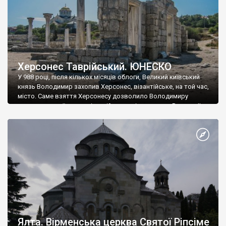
Херсонес Таврійський. ЮНЕСКО
У 988 році, після кількох місяців облоги, Великий київський
князь Володимир захопив Херсонес, візантійське, на той час,
місто. Саме взяття Херсонесу дозволило Володимиру
диктувати свої умови візантійському імператору Василю ІІ, та
одружитися з його дочкою Ганною. Цього ж року, в
Херсонесі Володимир-язичник, став Василем-християнином.
А потім було Хрещення Русі. На честь Херсонесу Таврійського
названо місто […]
Ялта. Вірменська церква Святої Ріпсіме