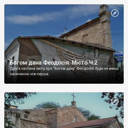
Богом дана Феодосія. Місто Ч.2
Друга частина звіту про "Богом дану" Феодосію буде не менш
насиченою ніж перша.