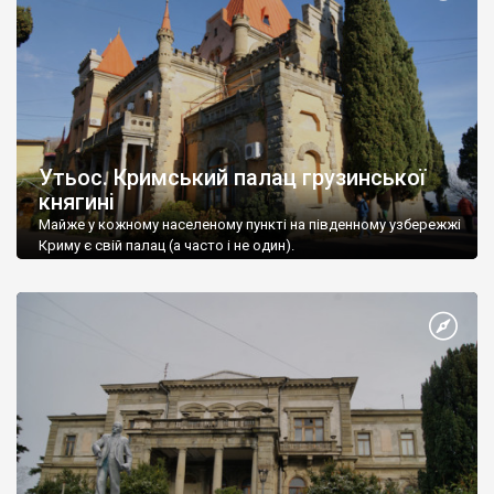
Утьос. Кримський палац грузинської
княгині
Майже у кожному населеному пункті на південному узбережжі
Криму є свій палац (а часто і не один).