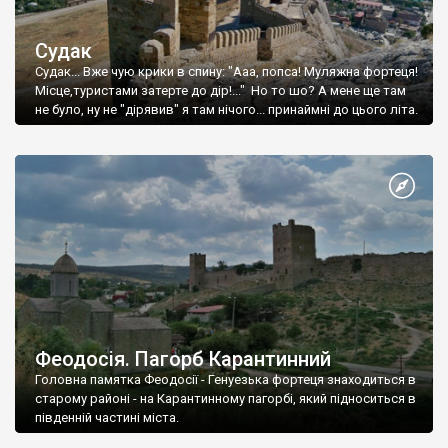
Судак
Судак... Вже чую крики в спину: "Ааа, попса! Муляжна фортеця!
Місце,туристами затерте до дір!..." Но то шо? А мене ще там
не було, ну не "дірявив" я там нічого... принаймні до цього літа.
Феодосія. Пагорб Карантинний
Головна памятка Феодосії - Генуезька фортеця знаходиться в
старому районі - на Карантинному пагорбі, який підноситься в
південній частині міста.