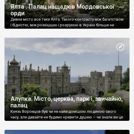
Ялта . Палац нащадків Мордовської
орди
Дивне місто все таки Ялта. Такого контрасту між багатством
і бідністю, між розкішшю і розрухою в Україні більше не
знайдеш.
Алупка. Місто, церква, парк і, звичайно,
палац
Князь Воронцов був чи не найвідомішою людиною свого
часу, але давайте не будемо кривити душею – чи знали ви це
прізвище до відвідин Алупки? Мабуть все таки ні.