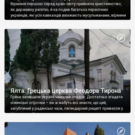
Вірменія першою серед країн світу прийняла християнство,
як державну релігію, й на подив багатьох пересічних
українців, які усіх кавказців вважають мусульманами, вірмени
є відданими вірянами Христа
Ялта. Грецька церква Феодора Тирона
Греки залишили Україні чималий спадок. Достатньо згадати
ніжинські огірочки – ви ж мабуть всі знаєте, що цей,
загублений у радянські часи, легендарний рецепт привезли у
Ніжин греки?