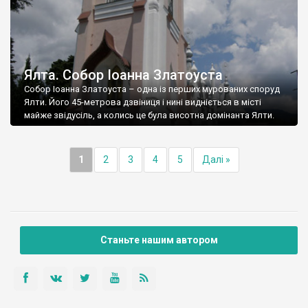
Ялта. Собор Іоанна Златоуста
Собор Іоанна Златоуста – одна із перших мурованих споруд
Ялти. Його 45-метрова дзвіниця і нині видніється в місті
майже звідусіль, а колись це була висотна домінанта Ялти.
1
2
3
4
5
Далі »
Станьте нашим автором