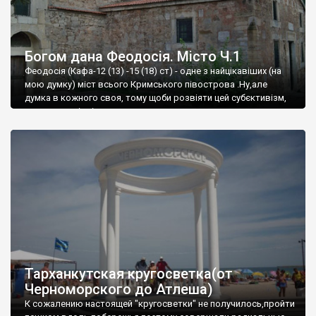
Богом дана Феодосія. Місто Ч.1
Феодосія (Кафа-12 (13) -15 (18) ст) - одне з найцікавіших (на
мою думку) міст всього Кримського півострова .Ну,але
думка в кожного своя, тому щоби розвіяти цей субєктивізм,
запрошую відвідати це
Тарханкутская кругосветка(от
Черноморского до Атлеша)
К сожалению настоящей "кругосветки" не получилось,пройти