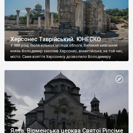
Херсонес Таврійський. ЮНЕСКО
У 988 році, після кількох місяців облоги, Великий київський
князь Володимир захопив Херсонес, візантійське, на той час,
місто. Саме взяття Херсонесу дозволило Володимиру
диктувати свої умови візантійському імператору Василю ІІ, та
одружитися з його дочкою Ганною. Цього ж року, в
Херсонесі Володимир-язичник, став Василем-християнином.
А потім було Хрещення Русі. На честь Херсонесу Таврійського
названо місто […]
Ялта. Вірменська церква Святої Ріпсіме