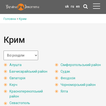
uk
ru
en
Головна
>
Крим
Крим
Алушта
Сімферопольський район
Бахчисарайський район
Судак
Євпаторія
Феодосія
Керч
Чорноморський район
Красноперекопський
Ялта
район
Севастополь