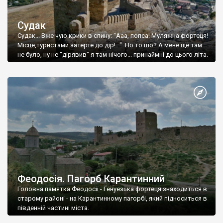
Судак
Судак... Вже чую крики в спину: "Ааа, попса! Муляжна фортеця!
Місце,туристами затерте до дір!..." Но то шо? А мене ще там
не було, ну не "дірявив" я там нічого... принаймні до цього літа.
Феодосія. Пагорб Карантинний
Головна памятка Феодосії - Генуезька фортеця знаходиться в
старому районі - на Карантинному пагорбі, який підноситься в
південній частині міста.