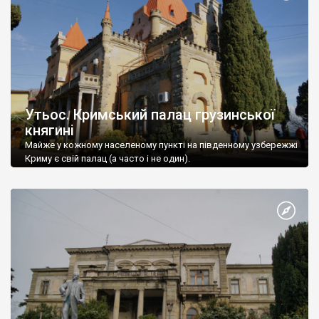
Утьос. Кримський палац грузинської
княгині
Майже у кожному населеному пункті на південному узбережжі
Криму є свій палац (а часто і не один).