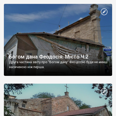
Богом дана Феодосія. Місто Ч.2
Друга частина звіту про "Богом дану" Феодосію буде не менш
насиченою ніж перша.