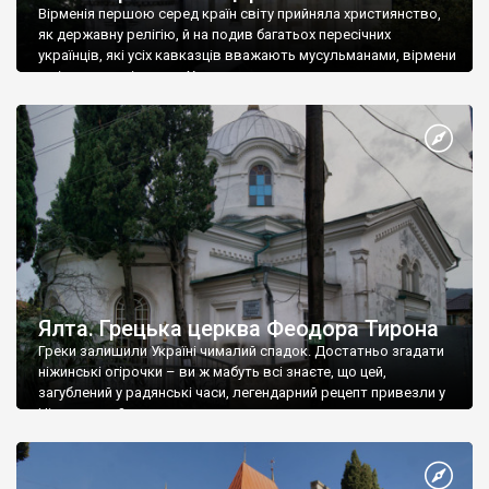
Вірменія першою серед країн світу прийняла християнство,
як державну релігію, й на подив багатьох пересічних
українців, які усіх кавказців вважають мусульманами, вірмени
є відданими вірянами Христа
Ялта. Грецька церква Феодора Тирона
Греки залишили Україні чималий спадок. Достатньо згадати
ніжинські огірочки – ви ж мабуть всі знаєте, що цей,
загублений у радянські часи, легендарний рецепт привезли у
Ніжин греки?