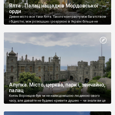
Ялта . Палац нащадків Мордовської
орди
Дивне місто все таки Ялта. Такого контрасту між багатством
і бідністю, між розкішшю і розрухою в Україні більше не
знайдеш.
Алупка. Місто, церква, парк і, звичайно,
палац
Князь Воронцов був чи не найвідомішою людиною свого
часу, але давайте не будемо кривити душею – чи знали ви це
прізвище до відвідин Алупки? Мабуть все таки ні.