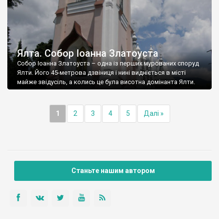
Ялта. Собор Іоанна Златоуста
Собор Іоанна Златоуста – одна із перших мурованих споруд
Ялти. Його 45-метрова дзвіниця і нині видніється в місті
майже звідусіль, а колись це була висотна домінанта Ялти.
1
2
3
4
5
Далі »
Станьте нашим автором