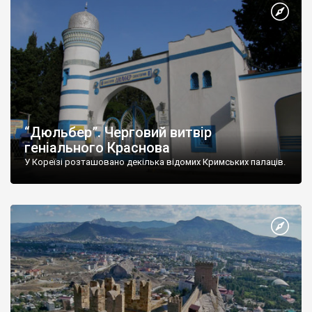
“Дюльбер”. Черговий витвір
геніального Краснова
У Кореїзі розташовано декілька відомих Кримських палаців.