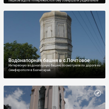
пешком вдоль побережья,поэтому совершали радиальные
вылазки из Оленевки.
Водонапорная башня в с.Почтовое
Интересную водонапорную башню посмотрели по дороге из
Симферополя в Бахчисарай.