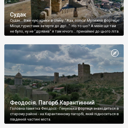
Судак
Судак... Вже чую крики в спину: "Ааа, попса! Муляжна фортеця!
Місце,туристами затерте до дір!..." Но то шо? А мене ще там
не було, ну не "дірявив" я там нічого... принаймні до цього літа.
Феодосія. Пагорб Карантинний
Головна памятка Феодосії - Генуезька фортеця знаходиться в
старому районі - на Карантинному пагорбі, який підноситься в
південній частині міста.