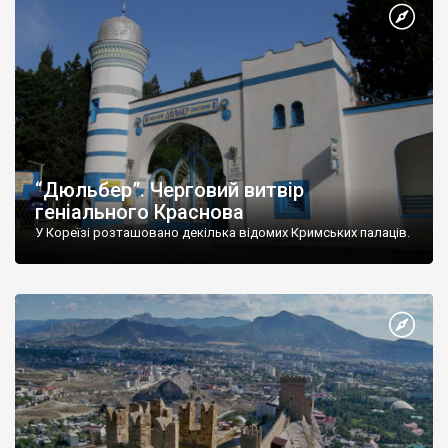
“Дюльбер”. Черговий витвір
геніального Краснова
У Кореїзі розташовано декілька відомих Кримських палаців.