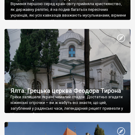
Вірменія першою серед країн світу прийняла християнство,
як державну релігію, й на подив багатьох пересічних
українців, які усіх кавказців вважають мусульманами, вірмени
є відданими вірянами Христа
Ялта. Грецька церква Феодора Тирона
Греки залишили Україні чималий спадок. Достатньо згадати
ніжинські огірочки – ви ж мабуть всі знаєте, що цей,
загублений у радянські часи, легендарний рецепт привезли у
Ніжин греки?