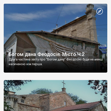
Богом дана Феодосія. Місто Ч.2
Друга частина звіту про "Богом дану" Феодосію буде не менш
насиченою ніж перша.