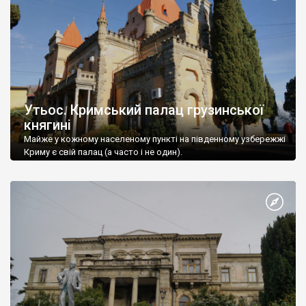
Утьос. Кримський палац грузинської
княгині
Майже у кожному населеному пункті на південному узбережжі
Криму є свій палац (а часто і не один).