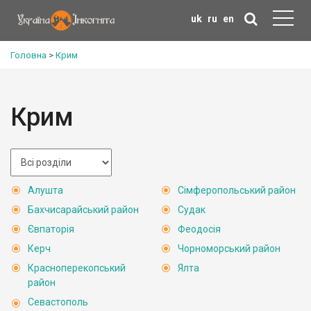
uk
ru
en
Головна
>
Крим
Крим
Алушта
Сімферопольський район
Бахчисарайський район
Судак
Євпаторія
Феодосія
Керч
Чорноморський район
Красноперекопський
Ялта
район
Севастополь