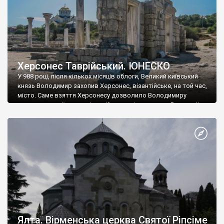
Херсонес Таврійський. ЮНЕСКО
У 988 році, після кількох місяців облоги, Великий київський
князь Володимир захопив Херсонес, візантійське, на той час,
місто. Саме взяття Херсонесу дозволило Володимиру
диктувати свої умови візантійському імператору Василю ІІ, та
одружитися з його дочкою Ганною. Цього ж року, в
Херсонесі Володимир-язичник, став Василем-християнином.
А потім було Хрещення Русі. На честь Херсонесу Таврійського
названо місто […]
Ялта. Вірменська церква Святої Ріпсіме