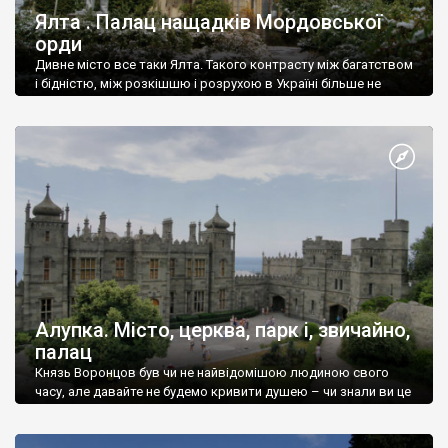
Ялта . Палац нащадків Мордовської
орди
Дивне місто все таки Ялта. Такого контрасту між багатством
і бідністю, між розкішшю і розрухою в Україні більше не
знайдеш.
Алупка. Місто, церква, парк і, звичайно,
палац
Князь Воронцов був чи не найвідомішою людиною свого
часу, але давайте не будемо кривити душею – чи знали ви це
прізвище до відвідин Алупки? Мабуть все таки ні.