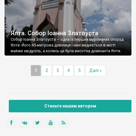
Ялта. Собор Іоанна Златоуста
Собор Іоанна Златоуста – одна із перших мурованих споруд
Ялти. Його 45-метрова дзвіниця і нині видніється в місті
майже звідусіль, а колись це була висотна домінанта Ялти.
1
2
3
4
5
Далі »
Станьте нашим автором