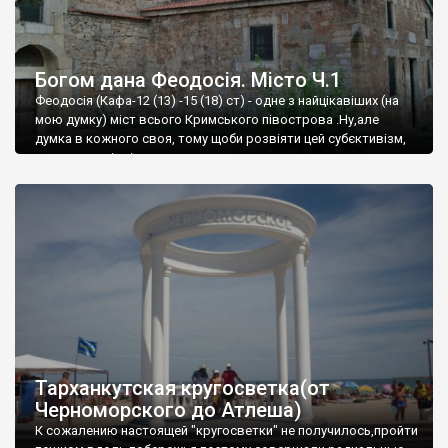
Богом дана Феодосія. Місто Ч.1
Феодосія (Кафа-12 (13) -15 (18) ст) - одне з найцікавіших (на
мою думку) міст всього Кримського півострова .Ну,але
думка в кожного своя, тому щоби розвіяти цей субєктивізм,
запрошую відвідати це
Тарханкутская кругосветка(от
Черноморского до Атлеша)
К сожалению настоящей "кругосветки" не получилось,пройти