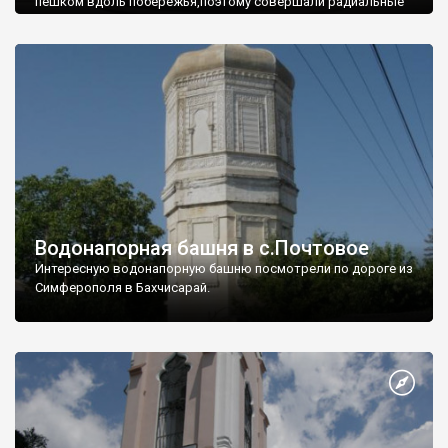
пешком вдоль побережья,поэтому совершали радиальные
вылазки из Оленевки.
Водонапорная башня в с.Почтовое
Интересную водонапорную башню посмотрели по дороге из
Симферополя в Бахчисарай.