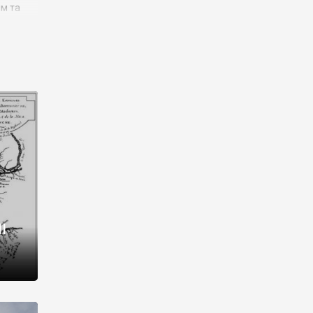
им та
ора і
є
го типу,
ей-
рний
ста:
 райони
від 2
I
і,
рукти,
 котрі