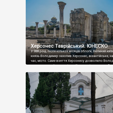
музею «Новгородський музей-заповідник» сотні арт
візантійської доби. Раритети викрадені з фондів об’
культурної спадщини ЮНЕСКО «Херсонеса Таврійсько
Офіційно – на виставку «Золото Візантії», але експер
влада в Україні вважають це лише […]
Херсонес Таврійський. ЮНЕСКО
У 988 році, після кількох місяців облоги, Великий киї
князь Володимир захопив Херсонес, візантійське, на
час, місто. Саме взяття Херсонесу дозволило Воло
диктувати свої умови візантійському імператору Вас
та одружитися з його дочкою Ганною. Цього ж року,
Херсонесі Володимир-язичник, став Василем-
християнином. А потім було Хрещення Русі. На честь
Херсонесу Таврійського названо місто […]