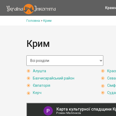
Крам
Головна
>
Крим
Крим
Алушта
Крас
Бахчисарайський район
Сева
Євпаторія
Сімф
Керч
Суда