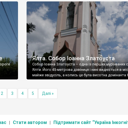
е
Ялта. Собор Іоанна Златоуста
ороге
Собор Іоанна Златоуста – одна із перших мурованих 
Ялти. Його 45-метрова дзвіниця і нині видніється в міс
майже звідусіль, а колись це була висотна домінанта 
2
3
4
5
Далі »
нас
Стати автором
Підтримати сайт “Україна Інкогні