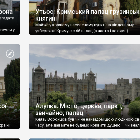
рона
Утьос. Кримський палац грузинськ
княгині
згадати
Майже у кожному населеному пункті на південному
ивезли у
узбережжі Криму є свій палац (а часто і не один).
ої
Алупка. Місто, церква, парк і,
звичайно, палац
Князь Воронцов був чи не найвідомішою людиною св
раїні
часу, але давайте не будемо кривити душею – чи знал
це прізвище до відвідин Алупки? Мабуть все таки ні.