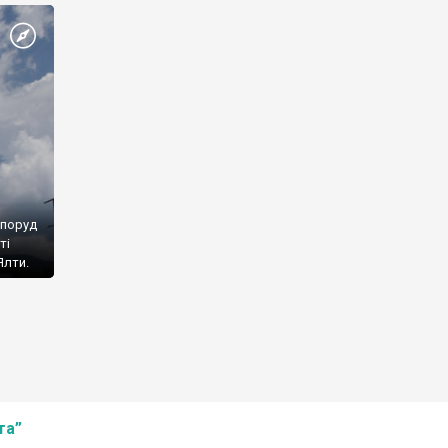
споруд
ті
Ялти.
та”