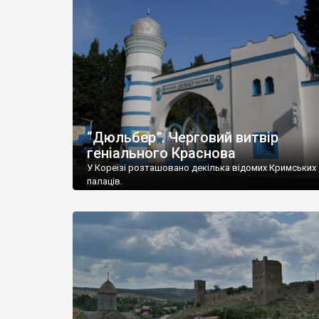
“Дюльбер”. Черговий витвір
геніального Краснова
У Кореїзі розташовано декілька відомих Кримських
палаців.