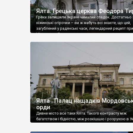
Ялта. Грецька церква Феодора Ти
Греки залишили Україні чималий спадок. Достатньо 
ніжинські огірочки – ви ж мабуть всі знаєте, що цей,
загублений у радянські часи, легендарний рецепт пр
Ніжин греки?
Ялта . Палац нащадків Мордовськ
орди
Дивне місто все таки Ялта. Такого контрасту між
багатством і бідністю, між розкішшю і розрухою в Ук
більше не знайдеш.