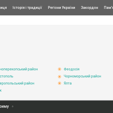
ниця
Історія і традиції
Регіони України
Закордон
Пам'
ноперекопський район
Феодосія
стополь
Чорноморський район
еропольський район
Ялта
к