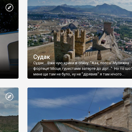
Судак
Судак... Вже чую крики в спину: "Ааа, попса! Муляжна
фортеця! Місце,туристами затерте до дір!..." Но то шо
мене ще там не було, ну не "дірявив" я там нічого...
принаймні до цього літа.