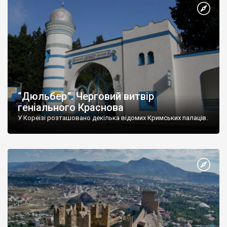
“Дюльбер”. Черговий витвір
геніального Краснова
У Кореїзі розташовано декілька відомих Кримських палаців.