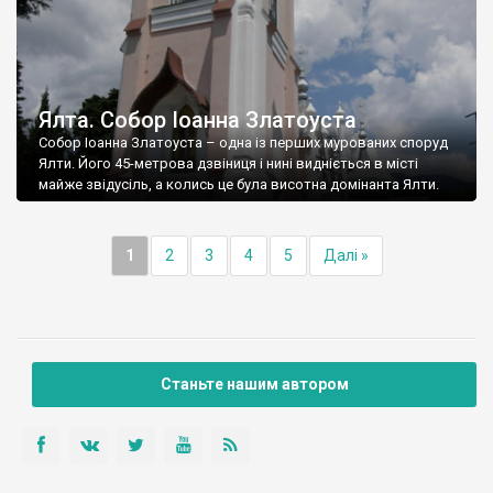
Ялта. Собор Іоанна Златоуста
Собор Іоанна Златоуста – одна із перших мурованих споруд
Ялти. Його 45-метрова дзвіниця і нині видніється в місті
майже звідусіль, а колись це була висотна домінанта Ялти.
1
2
3
4
5
Далі »
Станьте нашим автором