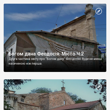
Богом дана Феодосія. Місто Ч.2
Друга частина звіту про "Богом дану" Феодосію буде не менш
насиченою ніж перша.