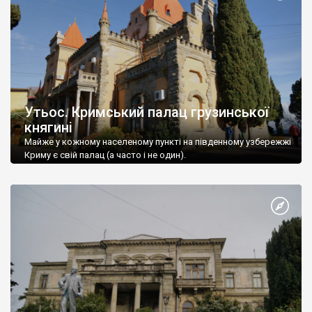
Утьос. Кримський палац грузинської
княгині
Майже у кожному населеному пункті на південному узбережжі
Криму є свій палац (а часто і не один).