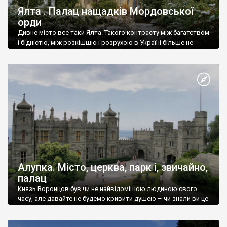
Ялта . Палац нащадків Мордовської
орди
Дивне місто все таки Ялта. Такого контрасту між багатством
і бідністю, між розкішшю і розрухою в Україні більше не
знайдеш.
Алупка. Місто, церква, парк і, звичайно,
палац
Князь Воронцов був чи не найвідомішою людиною свого
часу, але давайте не будемо кривити душею – чи знали ви це
прізвище до відвідин Алупки? Мабуть все таки ні.