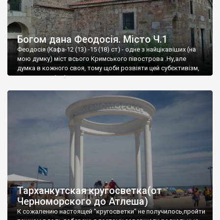
Богом дана Феодосія. Місто Ч.1
Феодосія (Кафа-12 (13) -15 (18) ст) - одне з найцікавіших (на
мою думку) міст всього Кримського півострова .Ну,але
думка в кожного своя, тому щоби розвіяти цей субєктивізм,
запрошую відвідати це
Тарханкутская кругосветка(от
Черноморского до Атлеша)
К сожалению настоящей "кругосветки" не получилось,пройти