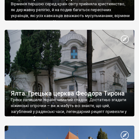
Вірменія першою серед країн світу прийняла християнство,
як державну релігію, й на подив багатьох пересічних
українців, які усіх кавказців вважають мусульманами, вірмени
є відданими вірянами Христа
Ялта. Грецька церква Феодора Тирона
Греки залишили Україні чималий спадок. Достатньо згадати
ніжинські огірочки – ви ж мабуть всі знаєте, що цей,
загублений у радянські часи, легендарний рецепт привезли у
Ніжин греки?