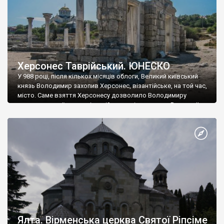
Херсонес Таврійський. ЮНЕСКО
У 988 році, після кількох місяців облоги, Великий київський
князь Володимир захопив Херсонес, візантійське, на той час,
місто. Саме взяття Херсонесу дозволило Володимиру
диктувати свої умови візантійському імператору Василю ІІ, та
одружитися з його дочкою Ганною. Цього ж року, в
Херсонесі Володимир-язичник, став Василем-християнином.
А потім було Хрещення Русі. На честь Херсонесу Таврійського
названо місто […]
Ялта. Вірменська церква Святої Ріпсіме