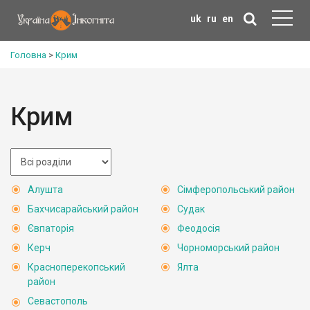
uk
ru
en
Головна
>
Крим
Крим
Алушта
Сімферопольський район
Бахчисарайський район
Судак
Євпаторія
Феодосія
Керч
Чорноморський район
Красноперекопський
Ялта
район
Севастополь