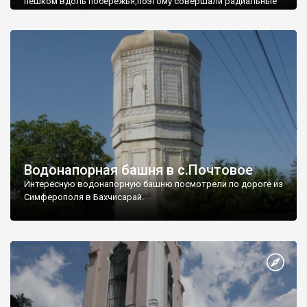
пешком вдоль побережья,поэтому совершали радиальные
вылазки из Оленевки.
Водонапорная башня в с.Почтовое
Интересную водонапорную башню посмотрели по дороге из
Симферополя в Бахчисарай.