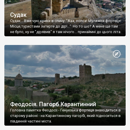
Судак
Судак... Вже чую крики в спину: "Ааа, попса! Муляжна фортеця!
Місце,туристами затерте до дір!..." Но то шо? А мене ще там
не було, ну не "дірявив" я там нічого... принаймні до цього літа.
Феодосія. Пагорб Карантинний
Головна памятка Феодосії - Генуезька фортеця знаходиться в
старому районі - на Карантинному пагорбі, який підноситься в
південній частині міста.