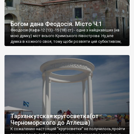
Богом дана Феодосія. Місто Ч.1
Феодосія (Кафа-12 (13) -15 (18) ст) - одне з найцікавіших (на
мою думку) міст всього Кримського півострова .Ну,але
думка в кожного своя, тому щоби розвіяти цей субєктивізм,
запрошую відвідати це
Тарханкутская кругосветка(от
Черноморского до Атлеша)
К сожалению настоящей "кругосветки" не получилось,пройти