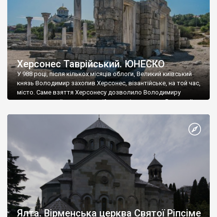
Херсонес Таврійський. ЮНЕСКО
У 988 році, після кількох місяців облоги, Великий київський
князь Володимир захопив Херсонес, візантійське, на той час,
місто. Саме взяття Херсонесу дозволило Володимиру
диктувати свої умови візантійському імператору Василю ІІ, та
одружитися з його дочкою Ганною. Цього ж року, в
Херсонесі Володимир-язичник, став Василем-християнином.
А потім було Хрещення Русі. На честь Херсонесу Таврійського
названо місто […]
Ялта. Вірменська церква Святої Ріпсіме