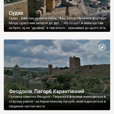
Судак
Судак... Вже чую крики в спину: "Ааа, попса! Муляжна фортеця!
Місце,туристами затерте до дір!..." Но то шо? А мене ще там
не було, ну не "дірявив" я там нічого... принаймні до цього літа.
Феодосія. Пагорб Карантинний
Головна памятка Феодосії - Генуезька фортеця знаходиться в
старому районі - на Карантинному пагорбі, який підноситься в
південній частині міста.