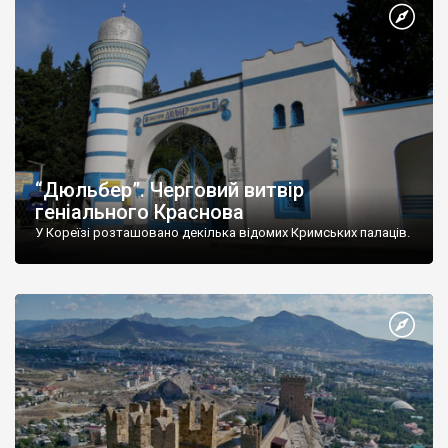
“Дюльбер”. Черговий витвір
геніального Краснова
У Кореїзі розташовано декілька відомих Кримських палаців.