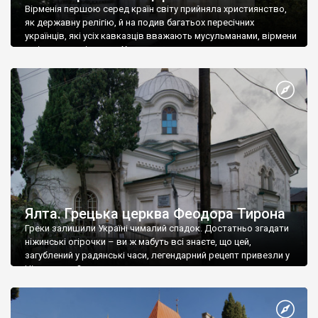
Вірменія першою серед країн світу прийняла християнство,
як державну релігію, й на подив багатьох пересічних
українців, які усіх кавказців вважають мусульманами, вірмени
є відданими вірянами Христа
Ялта. Грецька церква Феодора Тирона
Греки залишили Україні чималий спадок. Достатньо згадати
ніжинські огірочки – ви ж мабуть всі знаєте, що цей,
загублений у радянські часи, легендарний рецепт привезли у
Ніжин греки?