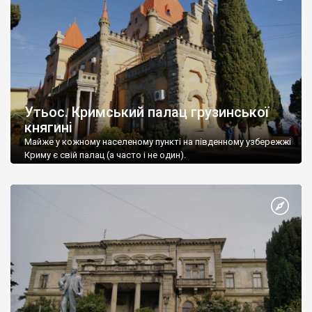
Утьос. Кримський палац грузинської
княгині
Майже у кожному населеному пункті на південному узбережжі
Криму є свій палац (а часто і не один).