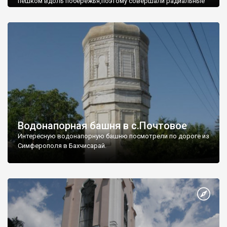
пешком вдоль побережья,поэтому совершали радиальные
вылазки из Оленевки.
Водонапорная башня в с.Почтовое
Интересную водонапорную башню посмотрели по дороге из
Симферополя в Бахчисарай.