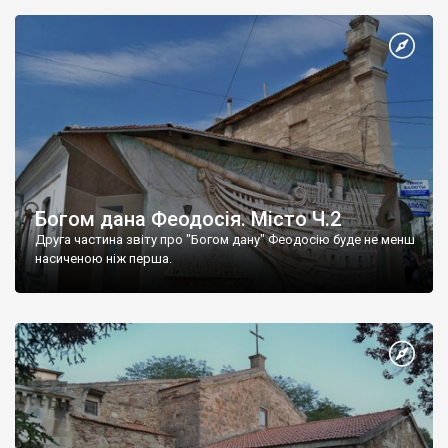
Богом дана Феодосія. Місто Ч.2
Друга частина звіту про "Богом дану" Феодосію буде не менш
насиченою ніж перша.