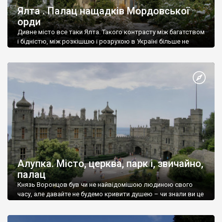
Ялта . Палац нащадків Мордовської
орди
Дивне місто все таки Ялта. Такого контрасту між багатством
і бідністю, між розкішшю і розрухою в Україні більше не
знайдеш.
Алупка. Місто, церква, парк і, звичайно,
палац
Князь Воронцов був чи не найвідомішою людиною свого
часу, але давайте не будемо кривити душею – чи знали ви це
прізвище до відвідин Алупки? Мабуть все таки ні.