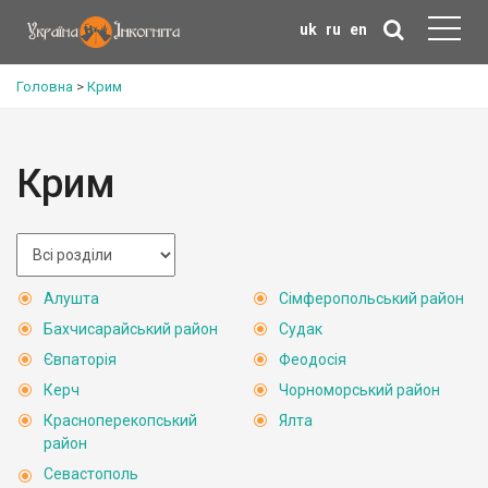
uk
ru
en
Головна
>
Крим
Крим
Алушта
Сімферопольський район
Бахчисарайський район
Судак
Євпаторія
Феодосія
Керч
Чорноморський район
Красноперекопський
Ялта
район
Севастополь