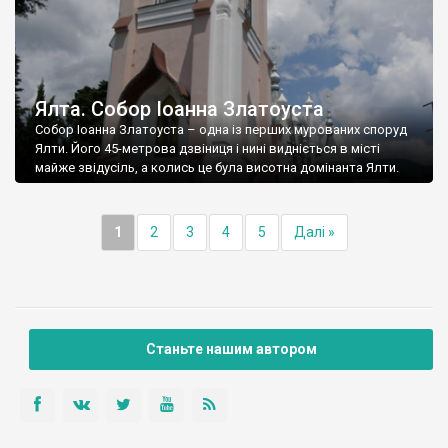
Ялта. Собор Іоанна Златоуста
Собор Іоанна Златоуста – одна із перших мурованих споруд
Ялти. Його 45-метрова дзвіниця і нині видніється в місті
майже звідусіль, а колись це була висотна домінанта Ялти.
1
2
3
4
5
Далі »
Станьте нашим автором