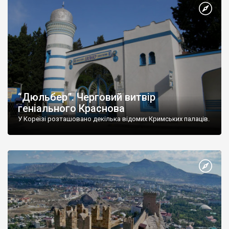
“Дюльбер”. Черговий витвір
геніального Краснова
У Кореїзі розташовано декілька відомих Кримських палаців.