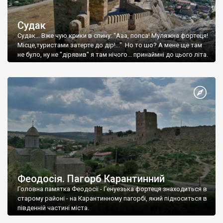
Судак
Судак... Вже чую крики в спину: "Ааа, попса! Муляжна фортеця!
Місце,туристами затерте до дір!..." Но то шо? А мене ще там
не було, ну не "дірявив" я там нічого... принаймні до цього літа.
Феодосія. Пагорб Карантинний
Головна памятка Феодосії - Генуезька фортеця знаходиться в
старому районі - на Карантинному пагорбі, який підноситься в
південній частині міста.