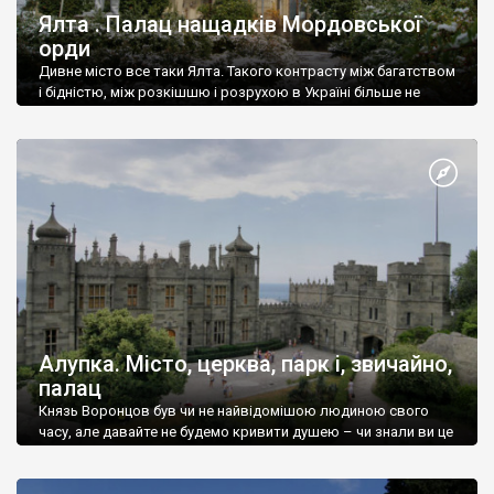
Ялта . Палац нащадків Мордовської
орди
Дивне місто все таки Ялта. Такого контрасту між багатством
і бідністю, між розкішшю і розрухою в Україні більше не
знайдеш.
Алупка. Місто, церква, парк і, звичайно,
палац
Князь Воронцов був чи не найвідомішою людиною свого
часу, але давайте не будемо кривити душею – чи знали ви це
прізвище до відвідин Алупки? Мабуть все таки ні.