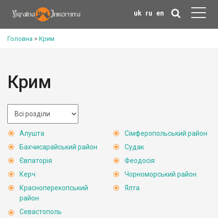
uk
ru
en
Головна
>
Крим
Крим
Алушта
Сімферопольський район
Бахчисарайський район
Судак
Євпаторія
Феодосія
Керч
Чорноморський район
Красноперекопський
Ялта
район
Севастополь