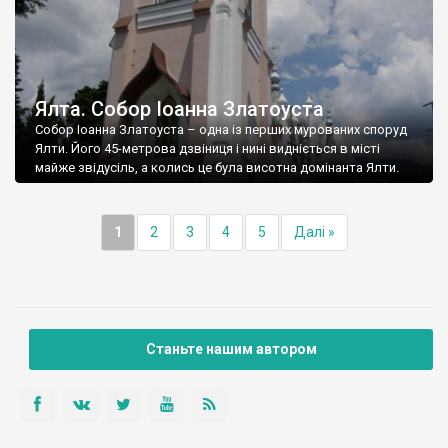
Ялта. Собор Іоанна Златоуста
Собор Іоанна Златоуста – одна із перших мурованих споруд
Ялти. Його 45-метрова дзвіниця і нині видніється в місті
майже звідусіль, а колись це була висотна домінанта Ялти.
1
2
3
4
5
Далі »
Станьте нашим автором