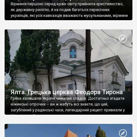
Вірменія першою серед країн світу прийняла християнство,
як державну релігію, й на подив багатьох пересічних
українців, які усіх кавказців вважають мусульманами, вірмени
є відданими вірянами Христа
Ялта. Грецька церква Феодора Тирона
Греки залишили Україні чималий спадок. Достатньо згадати
ніжинські огірочки – ви ж мабуть всі знаєте, що цей,
загублений у радянські часи, легендарний рецепт привезли у
Ніжин греки?