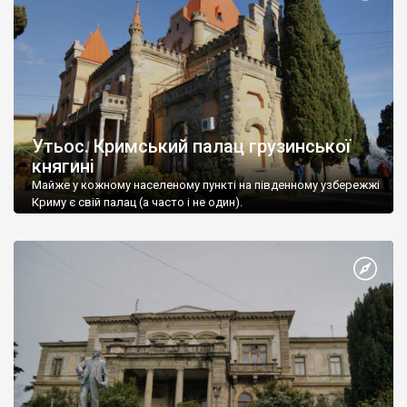
Утьос. Кримський палац грузинської
княгині
Майже у кожному населеному пункті на південному узбережжі
Криму є свій палац (а часто і не один).