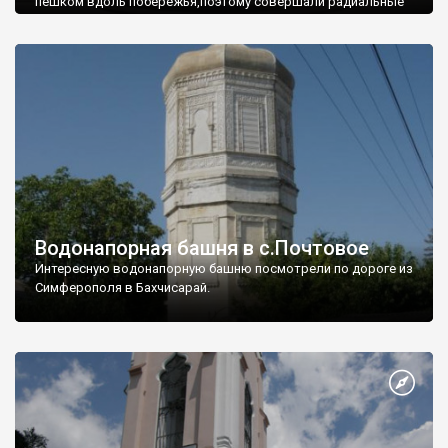
пешком вдоль побережья,поэтому совершали радиальные
вылазки из Оленевки.
Водонапорная башня в с.Почтовое
Интересную водонапорную башню посмотрели по дороге из
Симферополя в Бахчисарай.