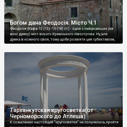
Богом дана Феодосія. Місто Ч.1
Феодосія (Кафа-12 (13) -15 (18) ст) - одне з найцікавіших (на
мою думку) міст всього Кримського півострова .Ну,але
думка в кожного своя, тому щоби розвіяти цей субєктивізм,
запрошую відвідати це
Тарханкутская кругосветка(от
Черноморского до Атлеша)
К сожалению настоящей "кругосветки" не получилось,пройти