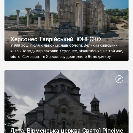
Херсонес Таврійський. ЮНЕСКО
У 988 році, після кількох місяців облоги, Великий київський
князь Володимир захопив Херсонес, візантійське, на той час,
місто. Саме взяття Херсонесу дозволило Володимиру
диктувати свої умови візантійському імператору Василю ІІ, та
одружитися з його дочкою Ганною. Цього ж року, в
Херсонесі Володимир-язичник, став Василем-християнином.
А потім було Хрещення Русі. На честь Херсонесу Таврійського
названо місто […]
Ялта. Вірменська церква Святої Ріпсіме