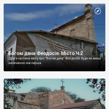
Богом дана Феодосія. Місто Ч.2
Друга частина звіту про "Богом дану" Феодосію буде не менш
насиченою ніж перша.