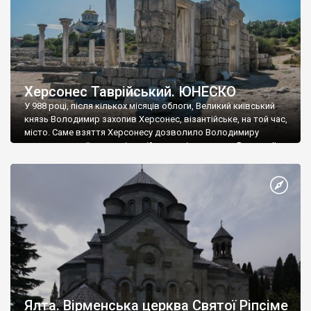
Херсонес Таврійський. ЮНЕСКО
У 988 році, після кількох місяців облоги, Великий київський
князь Володимир захопив Херсонес, візантійське, на той час,
місто. Саме взяття Херсонесу дозволило Володимиру
диктувати свої умови візантійському імператору Василю ІІ, та
одружитися з його дочкою Ганною. Цього ж року, в
Херсонесі Володимир-язичник, став Василем-християнином.
А потім було Хрещення Русі. На честь Херсонесу Таврійського
названо місто […]
Ялта. Вірменська церква Святої Ріпсіме