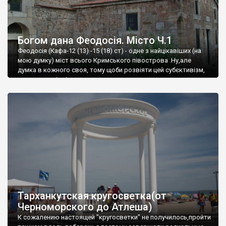
Богом дана Феодосія. Місто Ч.1
Феодосія (Кафа-12 (13) -15 (18) ст) - одне з найцікавіших (на
мою думку) міст всього Кримського півострова .Ну,але
думка в кожного своя, тому щоби розвіяти цей субєктивізм,
запрошую відвідати це
Тарханкутская кругосветка(от
Черноморского до Атлеша)
К сожалению настоящей "кругосветки" не получилось,пройти