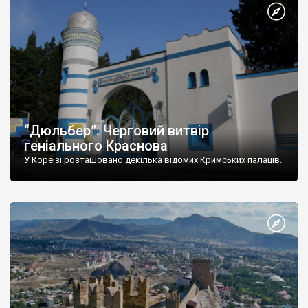
“Дюльбер”. Черговий витвір
геніального Краснова
У Кореїзі розташовано декілька відомих Кримських палаців.