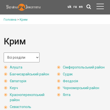
uk
ru
en
Головна
>
Крим
Крим
Алушта
Сімферопольський район
Бахчисарайський район
Судак
Євпаторія
Феодосія
Керч
Чорноморський район
Красноперекопський
Ялта
район
Севастополь