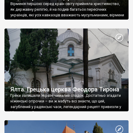
Вірменія першою серед країн світу прийняла християнство,
як державну релігію, й на подив багатьох пересічних
українців, які усіх кавказців вважають мусульманами, вірмени
є відданими вірянами Христа
Ялта. Грецька церква Феодора Тирона
Греки залишили Україні чималий спадок. Достатньо згадати
ніжинські огірочки – ви ж мабуть всі знаєте, що цей,
загублений у радянські часи, легендарний рецепт привезли у
Ніжин греки?