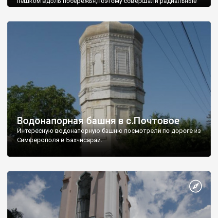
пешком вдоль побережья,поэтому совершали радиальные
вылазки из Оленевки.
Водонапорная башня в с.Почтовое
Интересную водонапорную башню посмотрели по дороге из
Симферополя в Бахчисарай.