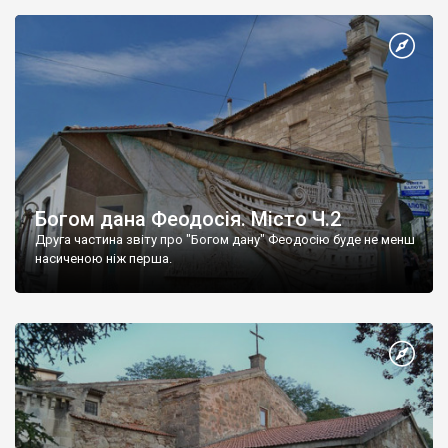
Богом дана Феодосія. Місто Ч.2
Друга частина звіту про "Богом дану" Феодосію буде не менш
насиченою ніж перша.