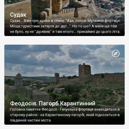
Судак
Судак... Вже чую крики в спину: "Ааа, попса! Муляжна фортеця!
Місце,туристами затерте до дір!..." Но то шо? А мене ще там
не було, ну не "дірявив" я там нічого... принаймні до цього літа.
Феодосія. Пагорб Карантинний
Головна памятка Феодосії - Генуезька фортеця знаходиться в
старому районі - на Карантинному пагорбі, який підноситься в
південній частині міста.