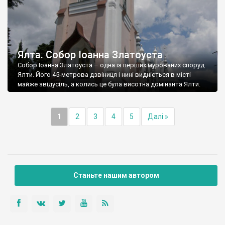
Ялта. Собор Іоанна Златоуста
Собор Іоанна Златоуста – одна із перших мурованих споруд
Ялти. Його 45-метрова дзвіниця і нині видніється в місті
майже звідусіль, а колись це була висотна домінанта Ялти.
1
2
3
4
5
Далі »
Станьте нашим автором