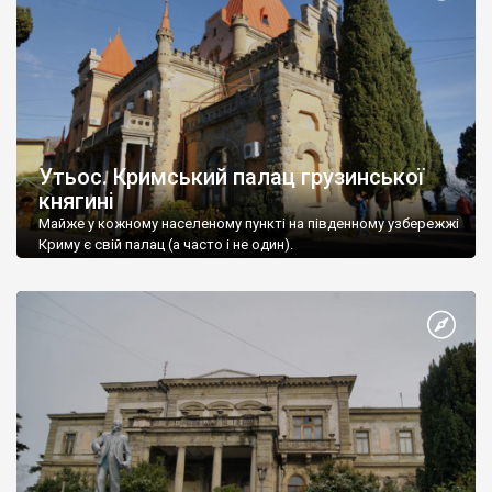
Утьос. Кримський палац грузинської
княгині
Майже у кожному населеному пункті на південному узбережжі
Криму є свій палац (а часто і не один).