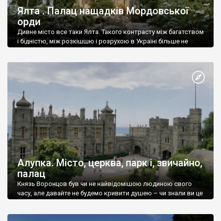
Ялта . Палац нащадків Мордовської
орди
Дивне місто все таки Ялта. Такого контрасту між багатством
і бідністю, між розкішшю і розрухою в Україні більше не
знайдеш.
Алупка. Місто, церква, парк і, звичайно,
палац
Князь Воронцов був чи не найвідомішою людиною свого
часу, але давайте не будемо кривити душею – чи знали ви це
прізвище до відвідин Алупки? Мабуть все таки ні.