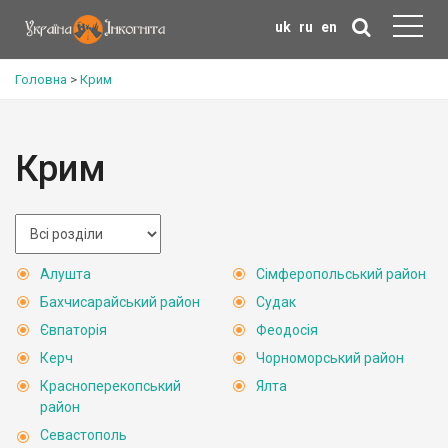
uk
ru
en
Головна
>
Крим
Крим
Алушта
Сімферопольський район
Бахчисарайський район
Судак
Євпаторія
Феодосія
Керч
Чорноморський район
Красноперекопський
Ялта
район
Севастополь