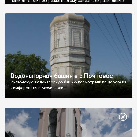
пешком вдоль побережья,поэтому совершали радиальные
вылазки из Оленевки.
Водонапорная башня в с.Почтовое
Интересную водонапорную башню посмотрели по дороге из
Симферополя в Бахчисарай.