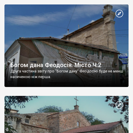
Богом дана Феодосія. Місто Ч.2
Друга частина звіту про "Богом дану" Феодосію буде не менш
насиченою ніж перша.