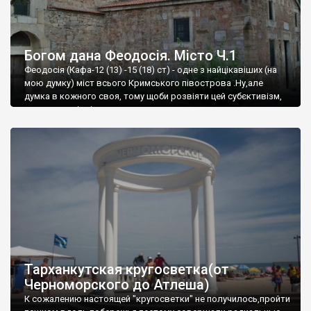
Богом дана Феодосія. Місто Ч.1
Феодосія (Кафа-12 (13) -15 (18) ст) - одне з найцікавіших (на
мою думку) міст всього Кримського півострова .Ну,але
думка в кожного своя, тому щоби розвіяти цей субєктивізм,
запрошую відвідати це
Тарханкутская кругосветка(от
Черноморского до Атлеша)
К сожалению настоящей "кругосветки" не получилось,пройти