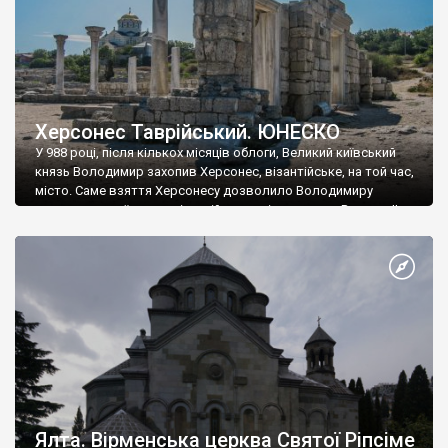
Херсонес Таврійський. ЮНЕСКО
У 988 році, після кількох місяців облоги, Великий київський
князь Володимир захопив Херсонес, візантійське, на той час,
місто. Саме взяття Херсонесу дозволило Володимиру
диктувати свої умови візантійському імператору Василю ІІ, та
одружитися з його дочкою Ганною. Цього ж року, в
Херсонесі Володимир-язичник, став Василем-християнином.
А потім було Хрещення Русі. На честь Херсонесу Таврійського
названо місто […]
Ялта. Вірменська церква Святої Ріпсіме