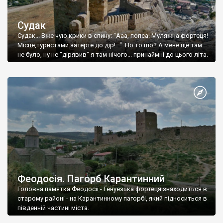
Судак
Судак... Вже чую крики в спину: "Ааа, попса! Муляжна фортеця!
Місце,туристами затерте до дір!..." Но то шо? А мене ще там
не було, ну не "дірявив" я там нічого... принаймні до цього літа.
Феодосія. Пагорб Карантинний
Головна памятка Феодосії - Генуезька фортеця знаходиться в
старому районі - на Карантинному пагорбі, який підноситься в
південній частині міста.