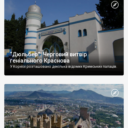
“Дюльбер”. Черговий витвір
геніального Краснова
У Кореїзі розташовано декілька відомих Кримських палаців.