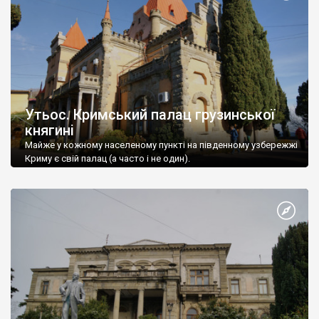
Утьос. Кримський палац грузинської
княгині
Майже у кожному населеному пункті на південному узбережжі
Криму є свій палац (а часто і не один).