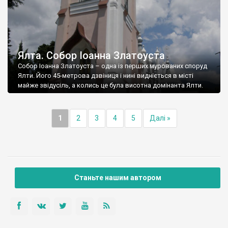
Ялта. Собор Іоанна Златоуста
Собор Іоанна Златоуста – одна із перших мурованих споруд
Ялти. Його 45-метрова дзвіниця і нині видніється в місті
майже звідусіль, а колись це була висотна домінанта Ялти.
1
2
3
4
5
Далі »
Станьте нашим автором