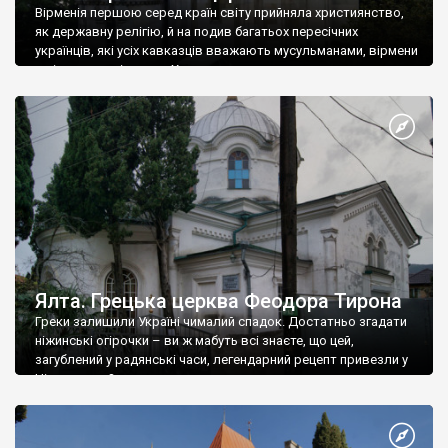
Вірменія першою серед країн світу прийняла християнство,
як державну релігію, й на подив багатьох пересічних
українців, які усіх кавказців вважають мусульманами, вірмени
є відданими вірянами Христа
Ялта. Грецька церква Феодора Тирона
Греки залишили Україні чималий спадок. Достатньо згадати
ніжинські огірочки – ви ж мабуть всі знаєте, що цей,
загублений у радянські часи, легендарний рецепт привезли у
Ніжин греки?