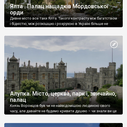
Ялта . Палац нащадків Мордовської
орди
Дивне місто все таки Ялта. Такого контрасту між багатством
і бідністю, між розкішшю і розрухою в Україні більше не
знайдеш.
Алупка. Місто, церква, парк і, звичайно,
палац
Князь Воронцов був чи не найвідомішою людиною свого
часу, але давайте не будемо кривити душею – чи знали ви це
прізвище до відвідин Алупки? Мабуть все таки ні.