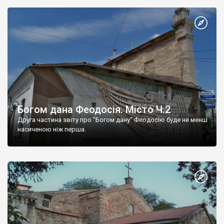
Богом дана Феодосія. Місто Ч.2
Друга частина звіту про "Богом дану" Феодосію буде не менш
насиченою ніж перша.