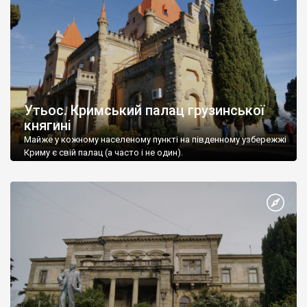
Утьос. Кримський палац грузинської
княгині
Майже у кожному населеному пункті на південному узбережжі
Криму є свій палац (а часто і не один).