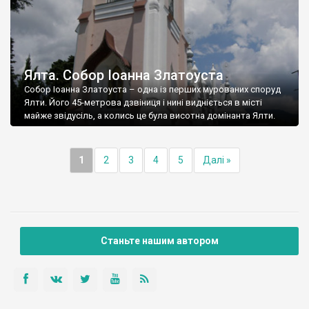
Ялта. Собор Іоанна Златоуста
Собор Іоанна Златоуста – одна із перших мурованих споруд
Ялти. Його 45-метрова дзвіниця і нині видніється в місті
майже звідусіль, а колись це була висотна домінанта Ялти.
1
2
3
4
5
Далі »
Станьте нашим автором