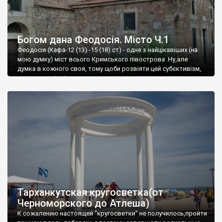
Богом дана Феодосія. Місто Ч.1
Феодосія (Кафа-12 (13) -15 (18) ст) - одне з найцікавіших (на
мою думку) міст всього Кримського півострова .Ну,але
думка в кожного своя, тому щоби розвіяти цей субєктивізм,
запрошую відвідати це
Тарханкутская кругосветка(от
Черноморского до Атлеша)
К сожалению настоящей "кругосветки" не получилось,пройти