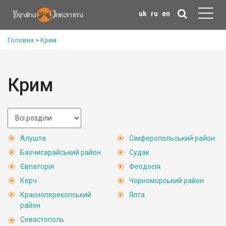
uk
ru
en
Головна
>
Крим
Крим
Алушта
Сімферопольський район
Бахчисарайський район
Судак
Євпаторія
Феодосія
Керч
Чорноморський район
Красноперекопський
Ялта
район
Севастополь