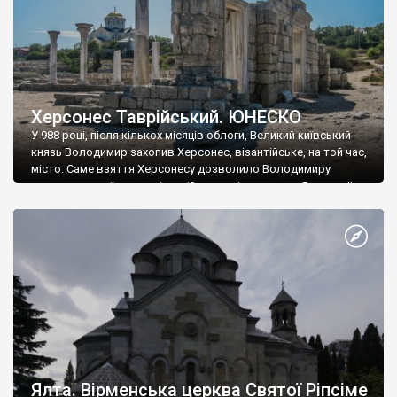
Херсонес Таврійський. ЮНЕСКО
У 988 році, після кількох місяців облоги, Великий київський
князь Володимир захопив Херсонес, візантійське, на той час,
місто. Саме взяття Херсонесу дозволило Володимиру
диктувати свої умови візантійському імператору Василю ІІ, та
одружитися з його дочкою Ганною. Цього ж року, в
Херсонесі Володимир-язичник, став Василем-християнином.
А потім було Хрещення Русі. На честь Херсонесу Таврійського
названо місто […]
Ялта. Вірменська церква Святої Ріпсіме