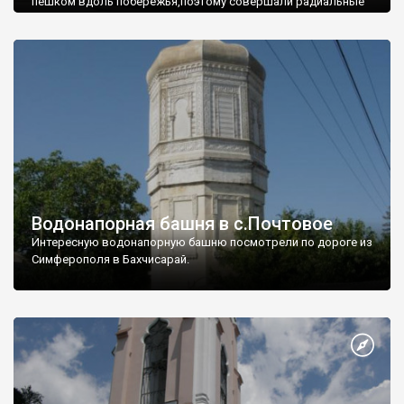
пешком вдоль побережья,поэтому совершали радиальные
вылазки из Оленевки.
Водонапорная башня в с.Почтовое
Интересную водонапорную башню посмотрели по дороге из
Симферополя в Бахчисарай.