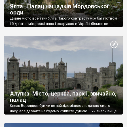
Ялта . Палац нащадків Мордовської
орди
Дивне місто все таки Ялта. Такого контрасту між багатством
і бідністю, між розкішшю і розрухою в Україні більше не
знайдеш.
Алупка. Місто, церква, парк і, звичайно,
палац
Князь Воронцов був чи не найвідомішою людиною свого
часу, але давайте не будемо кривити душею – чи знали ви це
прізвище до відвідин Алупки? Мабуть все таки ні.