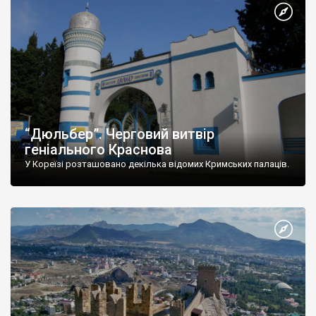
“Дюльбер”. Черговий витвір
геніального Краснова
У Кореїзі розташовано декілька відомих Кримських палаців.