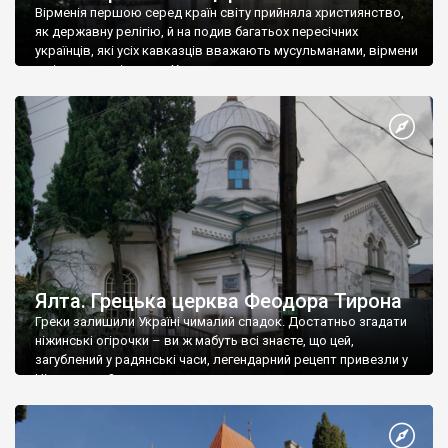
Вірменія першою серед країн світу прийняла християнство,
як державну релігію, й на подив багатьох пересічних
українців, які усіх кавказців вважають мусульманами, вірмени
є відданими вірянами Христа
Ялта. Грецька церква Феодора Тирона
Греки залишили Україні чималий спадок. Достатньо згадати
ніжинські огірочки – ви ж мабуть всі знаєте, що цей,
загублений у радянські часи, легендарний рецепт привезли у
Ніжин греки?