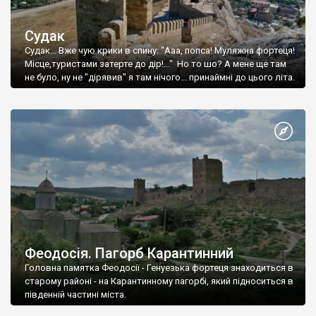
Судак
Судак... Вже чую крики в спину: "Ааа, попса! Муляжна фортеця!
Місце,туристами затерте до дір!..." Но то шо? А мене ще там
не було, ну не "дірявив" я там нічого... принаймні до цього літа.
Феодосія. Пагорб Карантинний
Головна памятка Феодосії - Генуезька фортеця знаходиться в
старому районі - на Карантинному пагорбі, який підноситься в
південній частині міста.