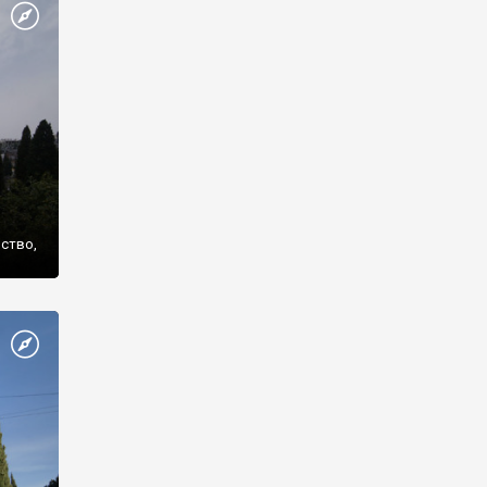
же
нство,