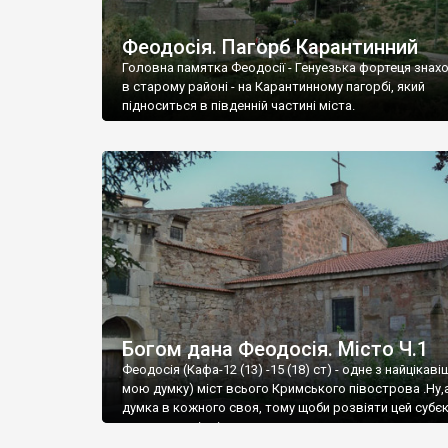
Феодосія. Пагорб Карантинний
Головна памятка Феодосії - Генуезька фортеця знах
в старому районі - на Карантинному пагорбі, який
підноситься в південній частині міста.
Богом дана Феодосія. Місто Ч.1
Феодосія (Кафа-12 (13) -15 (18) ст) - одне з найцікаві
мою думку) міст всього Кримського півострова .Ну,
думка в кожного своя, тому щоби розвіяти цей субєк
запрошую відвідати це