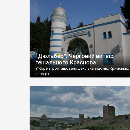
“Дюльбер”. Черговий витвір
геніального Краснова
У Кореїзі розташовано декілька відомих Кримських
палаців.