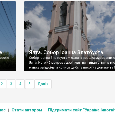
е
Ялта. Собор Іоанна Златоуста
ороге
Собор Іоанна Златоуста – одна із перших мурованих 
Ялти. Його 45-метрова дзвіниця і нині видніється в міс
майже звідусіль, а колись це була висотна домінанта 
2
3
4
5
Далі »
нас
Стати автором
Підтримати сайт “Україна Інкогні