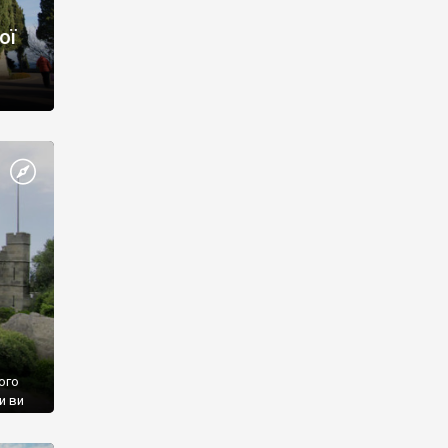
ої
ого
и ви