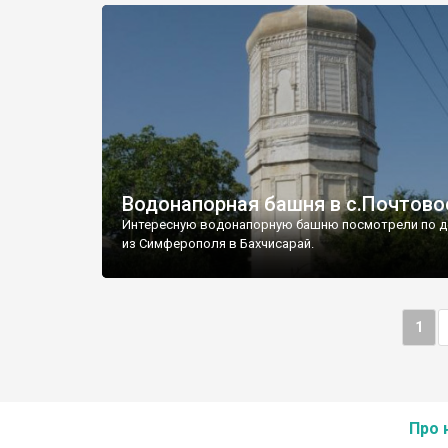
Водонапорная башня в с.Почтово
Интересную водонапорную башню посмотрели по д
из Симферополя в Бахчисарай.
1
Про 