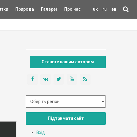
ятки
Природа
Галереї
Про нас
uk
ru
en
Станьте нашим автором
Підтримати сайт
Вхід