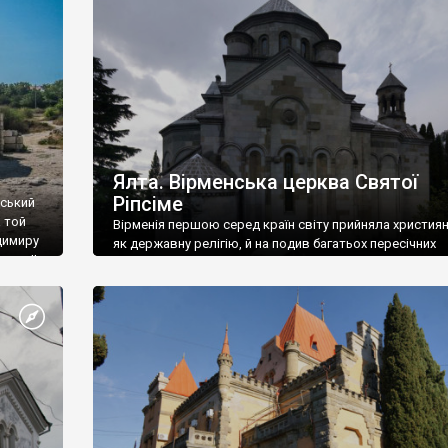
ефактів
називаються «повстяками» (postaki)…” “Вино. Крим
єкту
виробляє відмінне вино і його вдосталь: воно все ду
го».
легке біле і дуже […]
ти та
Ялта. Вірменська церква Святої
Ріпсіме
вський
 той
Вірменія першою серед країн світу прийняла христия
димиру
як державну релігію, й на подив багатьох пересічних
илю ІІ,
українців, які усіх кавказців вважають мусульманами,
 в
вірмени є відданими вірянами Христа