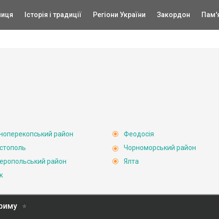
ниця
Історія і традиції
Регіони України
Закордон
Пам'
ноперекопський район
Феодосія
стополь
Чорноморський район
еропольський район
Ялта
к