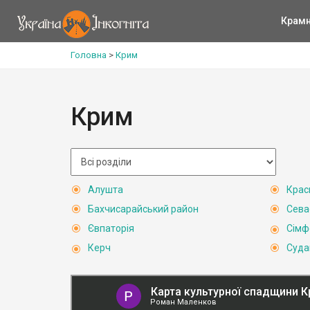
Крам
Головна
>
Крим
Крим
Алушта
Крас
Бахчисарайський район
Сева
Євпаторія
Сімф
Керч
Суда