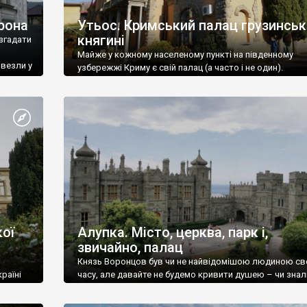
рона
Утьос. Кримський палац грузинськ
княгині
згадати
Майже у кожному населеному пункті на південному
ивезли у
узбережжі Криму є свій палац (а часто і не один).
ої
Алупка. Місто, церква, парк і,
звичайно, палац
Князь Воронцов був чи не найвідомішою людиною св
раїні
часу, але давайте не будемо кривити душею – чи знал
це прізвище до відвідин Алупки? Мабуть все таки ні.