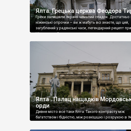
Ялта. Грецька церква Феодора Ти
Греки залишили Україні чималий спадок. Достатньо 
ніжинські огірочки – ви ж мабуть всі знаєте, що цей,
загублений у радянські часи, легендарний рецепт пр
Ніжин греки?
Ялта . Палац нащадків Мордовськ
орди
Дивне місто все таки Ялта. Такого контрасту між
багатством і бідністю, між розкішшю і розрухою в Ук
більше не знайдеш.