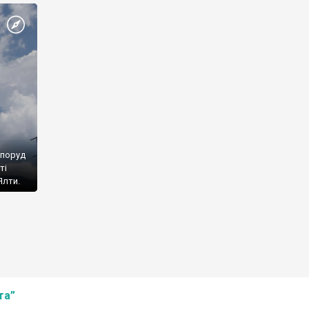
споруд
ті
Ялти.
та”