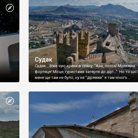
Судак
Судак... Вже чую крики в спину: "Ааа, попса! Муляжна
фортеця! Місце,туристами затерте до дір!..." Но то шо
мене ще там не було, ну не "дірявив" я там нічого...
принаймні до цього літа.