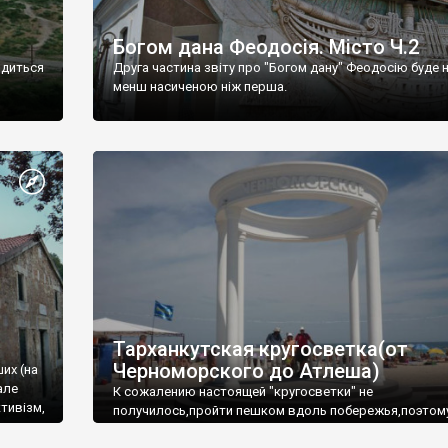
Богом дана Феодосія. Місто Ч.2
одиться
Друга частина звіту про "Богом дану" Феодосію буде 
менш насиченою ніж перша.
Тарханкутская кругосветка(от
Черноморского до Атлеша)
ших (на
але
К сожалению настоящей "кругосветки" не
тивізм,
получилось,пройти пешком вдоль побережья,поэтом
совершали радиальные вылазки из Оленевки.