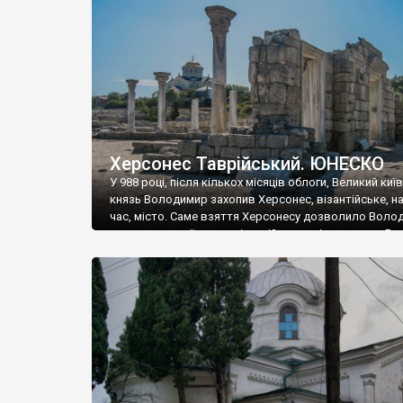
музею «Новгородський музей-заповідник» сотні арт
візантійської доби. Раритети викрадені з фондів об’
культурної спадщини ЮНЕСКО «Херсонеса Таврійсько
Офіційно – на виставку «Золото Візантії», але експер
влада в Україні вважають це лише […]
Херсонес Таврійський. ЮНЕСКО
У 988 році, після кількох місяців облоги, Великий киї
князь Володимир захопив Херсонес, візантійське, на
час, місто. Саме взяття Херсонесу дозволило Воло
диктувати свої умови візантійському імператору Вас
та одружитися з його дочкою Ганною. Цього ж року,
Херсонесі Володимир-язичник, став Василем-
християнином. А потім було Хрещення Русі. На честь
Херсонесу Таврійського названо місто […]