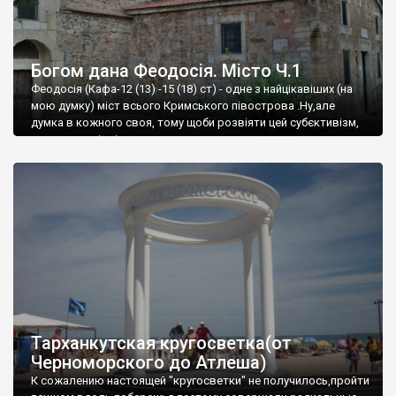
Богом дана Феодосія. Місто Ч.1
Феодосія (Кафа-12 (13) -15 (18) ст) - одне з найцікавіших (на
мою думку) міст всього Кримського півострова .Ну,але
думка в кожного своя, тому щоби розвіяти цей субєктивізм,
запрошую відвідати це
Тарханкутская кругосветка(от
Черноморского до Атлеша)
К сожалению настоящей "кругосветки" не получилось,пройти