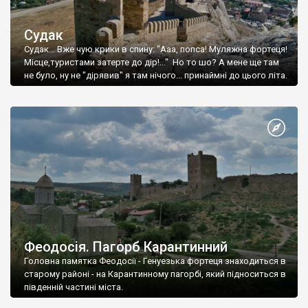
Судак
Судак... Вже чую крики в спину: "Ааа, попса! Муляжна фортеця!
Місце,туристами затерте до дір!..." Но то шо? А мене ще там
не було, ну не "дірявив" я там нічого... принаймні до цього літа.
Феодосія. Пагорб Карантинний
Головна памятка Феодосії - Генуезька фортеця знаходиться в
старому районі - на Карантинному пагорбі, який підноситься в
південній частині міста.