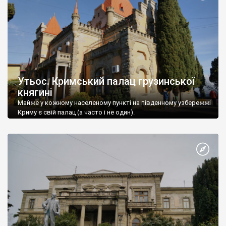
Утьос. Кримський палац грузинської
княгині
Майже у кожному населеному пункті на південному узбережжі
Криму є свій палац (а часто і не один).