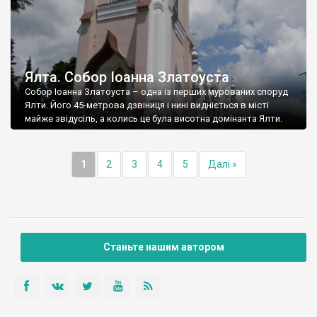
Ялта. Собор Іоанна Златоуста
Собор Іоанна Златоуста – одна із перших мурованих споруд
Ялти. Його 45-метрова дзвіниця і нині видніється в місті
майже звідусіль, а колись це була висотна домінанта Ялти.
1
2
3
4
5
Далі »
Станьте нашим автором