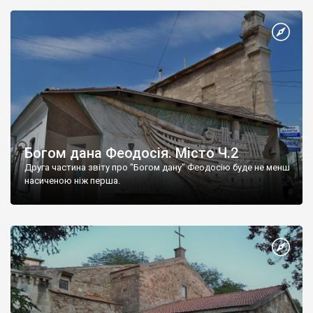
Богом дана Феодосія. Місто Ч.2
Друга частина звіту про "Богом дану" Феодосію буде не менш
насиченою ніж перша.