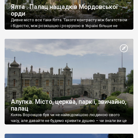
Ялта . Палац нащадків Мордовської
орди
Дивне місто все таки Ялта. Такого контрасту між багатством
і бідністю, між розкішшю і розрухою в Україні більше не
знайдеш.
Алупка. Місто, церква, парк і, звичайно,
палац
Князь Воронцов був чи не найвідомішою людиною свого
часу, але давайте не будемо кривити душею – чи знали ви це
прізвище до відвідин Алупки? Мабуть все таки ні.