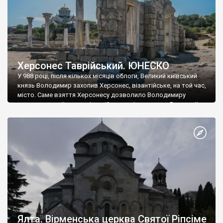
Херсонес Таврійський. ЮНЕСКО
У 988 році, після кількох місяців облоги, Великий київський
князь Володимир захопив Херсонес, візантійське, на той час,
місто. Саме взяття Херсонесу дозволило Володимиру
диктувати свої умови візантійському імператору Василю ІІ, та
одружитися з його дочкою Ганною. Цього ж року, в
Херсонесі Володимир-язичник, став Василем-християнином.
А потім було Хрещення Русі. На честь Херсонесу Таврійського
названо місто […]
Ялта. Вірменська церква Святої Ріпсіме