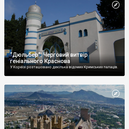
“Дюльбер”. Черговий витвір
геніального Краснова
У Кореїзі розташовано декілька відомих Кримських палаців.