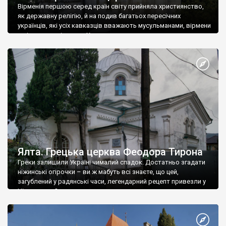
Вірменія першою серед країн світу прийняла християнство,
як державну релігію, й на подив багатьох пересічних
українців, які усіх кавказців вважають мусульманами, вірмени
є відданими вірянами Христа
Ялта. Грецька церква Феодора Тирона
Греки залишили Україні чималий спадок. Достатньо згадати
ніжинські огірочки – ви ж мабуть всі знаєте, що цей,
загублений у радянські часи, легендарний рецепт привезли у
Ніжин греки?