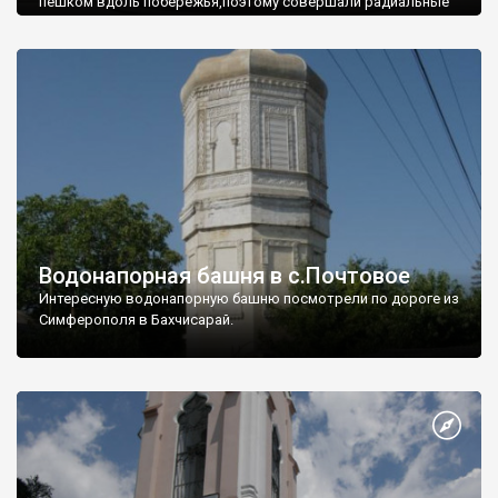
пешком вдоль побережья,поэтому совершали радиальные
вылазки из Оленевки.
Водонапорная башня в с.Почтовое
Интересную водонапорную башню посмотрели по дороге из
Симферополя в Бахчисарай.