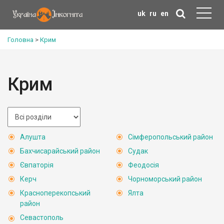
uk
ru
en
Головна
>
Крим
Крим
Алушта
Сімферопольський район
Бахчисарайський район
Судак
Євпаторія
Феодосія
Керч
Чорноморський район
Красноперекопський
Ялта
район
Севастополь