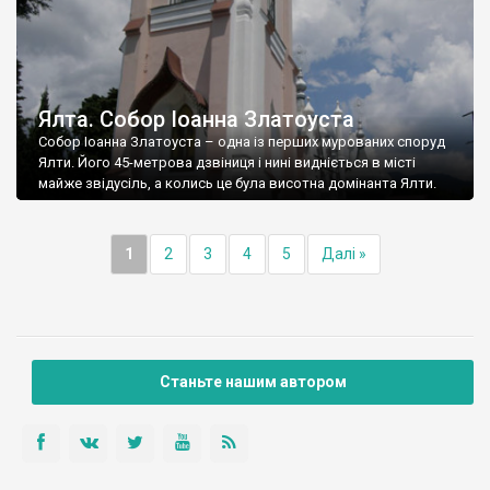
Ялта. Собор Іоанна Златоуста
Собор Іоанна Златоуста – одна із перших мурованих споруд
Ялти. Його 45-метрова дзвіниця і нині видніється в місті
майже звідусіль, а колись це була висотна домінанта Ялти.
1
2
3
4
5
Далі »
Станьте нашим автором