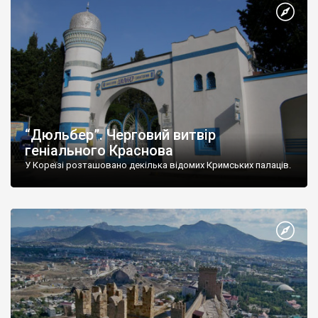
“Дюльбер”. Черговий витвір
геніального Краснова
У Кореїзі розташовано декілька відомих Кримських палаців.