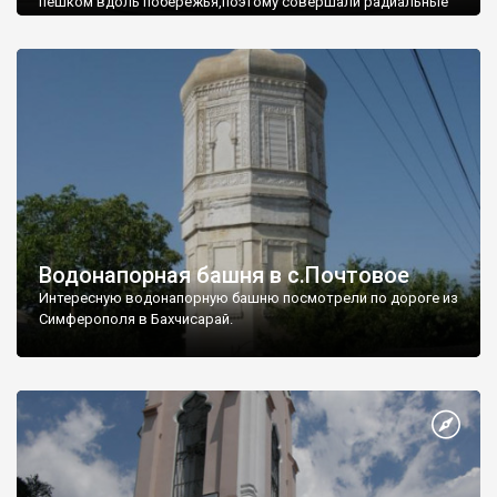
пешком вдоль побережья,поэтому совершали радиальные
вылазки из Оленевки.
Водонапорная башня в с.Почтовое
Интересную водонапорную башню посмотрели по дороге из
Симферополя в Бахчисарай.