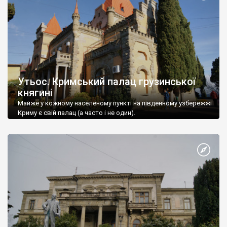
Утьос. Кримський палац грузинської
княгині
Майже у кожному населеному пункті на південному узбережжі
Криму є свій палац (а часто і не один).