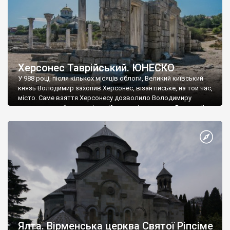
Херсонес Таврійський. ЮНЕСКО
У 988 році, після кількох місяців облоги, Великий київський
князь Володимир захопив Херсонес, візантійське, на той час,
місто. Саме взяття Херсонесу дозволило Володимиру
диктувати свої умови візантійському імператору Василю ІІ, та
одружитися з його дочкою Ганною. Цього ж року, в
Херсонесі Володимир-язичник, став Василем-християнином.
А потім було Хрещення Русі. На честь Херсонесу Таврійського
названо місто […]
Ялта. Вірменська церква Святої Ріпсіме