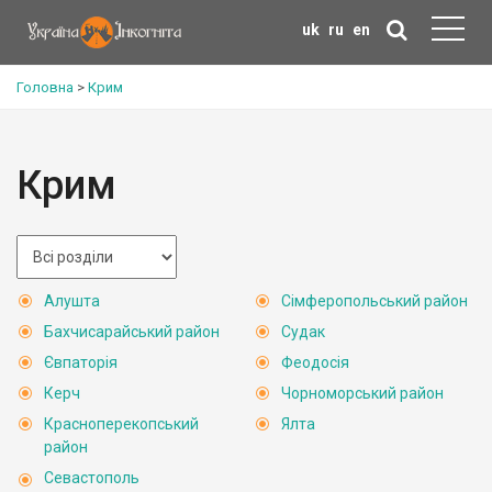
uk
ru
en
Головна
>
Крим
Крим
Алушта
Сімферопольський район
Бахчисарайський район
Судак
Євпаторія
Феодосія
Керч
Чорноморський район
Красноперекопський
Ялта
район
Севастополь