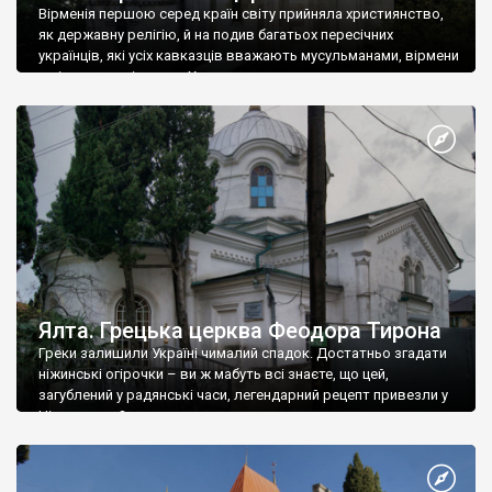
Вірменія першою серед країн світу прийняла християнство,
як державну релігію, й на подив багатьох пересічних
українців, які усіх кавказців вважають мусульманами, вірмени
є відданими вірянами Христа
Ялта. Грецька церква Феодора Тирона
Греки залишили Україні чималий спадок. Достатньо згадати
ніжинські огірочки – ви ж мабуть всі знаєте, що цей,
загублений у радянські часи, легендарний рецепт привезли у
Ніжин греки?