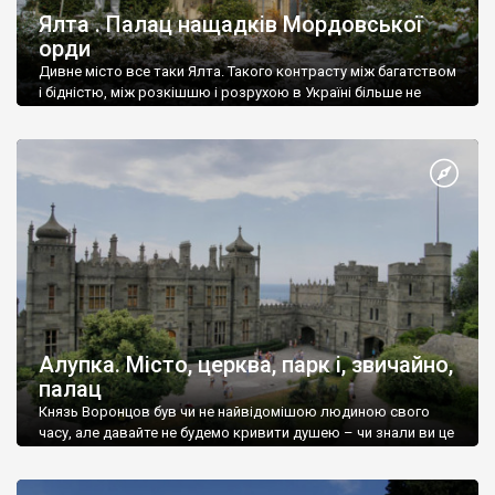
Ялта . Палац нащадків Мордовської
орди
Дивне місто все таки Ялта. Такого контрасту між багатством
і бідністю, між розкішшю і розрухою в Україні більше не
знайдеш.
Алупка. Місто, церква, парк і, звичайно,
палац
Князь Воронцов був чи не найвідомішою людиною свого
часу, але давайте не будемо кривити душею – чи знали ви це
прізвище до відвідин Алупки? Мабуть все таки ні.