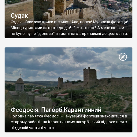
Судак
Судак... Вже чую крики в спину: "Ааа, попса! Муляжна фортеця!
Місце,туристами затерте до дір!..." Но то шо? А мене ще там
не було, ну не "дірявив" я там нічого... принаймні до цього літа.
Феодосія. Пагорб Карантинний
Головна памятка Феодосії - Генуезька фортеця знаходиться в
старому районі - на Карантинному пагорбі, який підноситься в
південній частині міста.