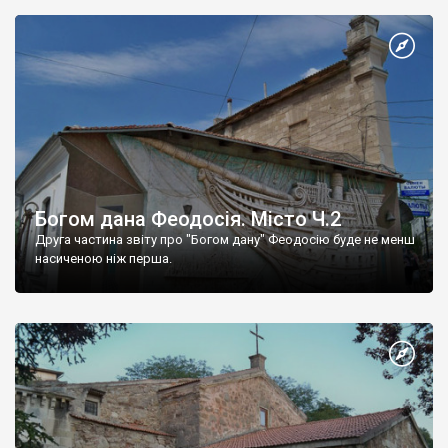
Богом дана Феодосія. Місто Ч.2
Друга частина звіту про "Богом дану" Феодосію буде не менш
насиченою ніж перша.