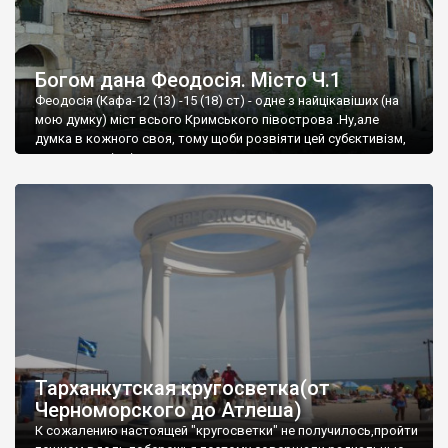
Богом дана Феодосія. Місто Ч.1
Феодосія (Кафа-12 (13) -15 (18) ст) - одне з найцікавіших (на
мою думку) міст всього Кримського півострова .Ну,але
думка в кожного своя, тому щоби розвіяти цей субєктивізм,
запрошую відвідати це
Тарханкутская кругосветка(от
Черноморского до Атлеша)
К сожалению настоящей "кругосветки" не получилось,пройти