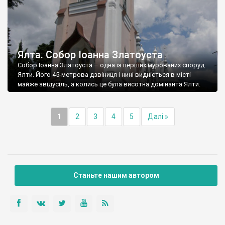
Ялта. Собор Іоанна Златоуста
Собор Іоанна Златоуста – одна із перших мурованих споруд
Ялти. Його 45-метрова дзвіниця і нині видніється в місті
майже звідусіль, а колись це була висотна домінанта Ялти.
1
2
3
4
5
Далі »
Станьте нашим автором