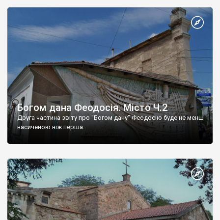
Богом дана Феодосія. Місто Ч.2
Друга частина звіту про "Богом дану" Феодосію буде не менш
насиченою ніж перша.