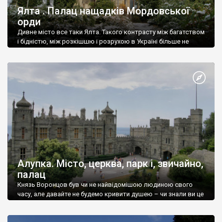
Ялта . Палац нащадків Мордовської
орди
Дивне місто все таки Ялта. Такого контрасту між багатством
і бідністю, між розкішшю і розрухою в Україні більше не
знайдеш.
Алупка. Місто, церква, парк і, звичайно,
палац
Князь Воронцов був чи не найвідомішою людиною свого
часу, але давайте не будемо кривити душею – чи знали ви це
прізвище до відвідин Алупки? Мабуть все таки ні.