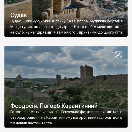
Судак
Судак... Вже чую крики в спину: "Ааа, попса! Муляжна фортеця!
Місце,туристами затерте до дір!..." Но то шо? А мене ще там
не було, ну не "дірявив" я там нічого... принаймні до цього літа.
Феодосія. Пагорб Карантинний
Головна памятка Феодосії - Генуезька фортеця знаходиться в
старому районі - на Карантинному пагорбі, який підноситься в
південній частині міста.