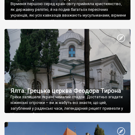
Вірменія першою серед країн світу прийняла християнство,
як державну релігію, й на подив багатьох пересічних
українців, які усіх кавказців вважають мусульманами, вірмени
є відданими вірянами Христа
Ялта. Грецька церква Феодора Тирона
Греки залишили Україні чималий спадок. Достатньо згадати
ніжинські огірочки – ви ж мабуть всі знаєте, що цей,
загублений у радянські часи, легендарний рецепт привезли у
Ніжин греки?