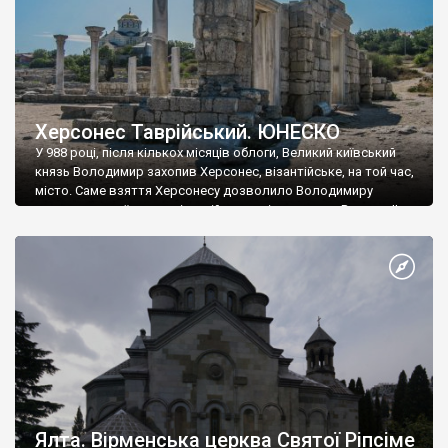
Херсонес Таврійський. ЮНЕСКО
У 988 році, після кількох місяців облоги, Великий київський
князь Володимир захопив Херсонес, візантійське, на той час,
місто. Саме взяття Херсонесу дозволило Володимиру
диктувати свої умови візантійському імператору Василю ІІ, та
одружитися з його дочкою Ганною. Цього ж року, в
Херсонесі Володимир-язичник, став Василем-християнином.
А потім було Хрещення Русі. На честь Херсонесу Таврійського
названо місто […]
Ялта. Вірменська церква Святої Ріпсіме