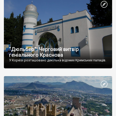
“Дюльбер”. Черговий витвір
геніального Краснова
У Кореїзі розташовано декілька відомих Кримських палаців.