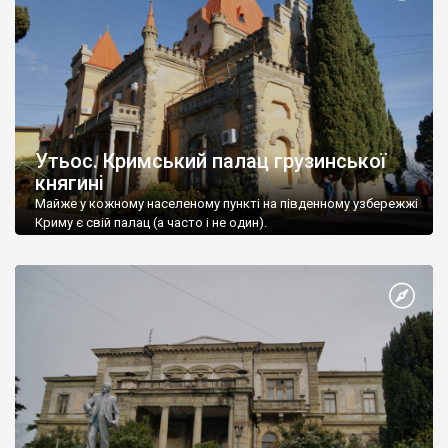
Утьос. Кримський палац грузинської
княгині
Майже у кожному населеному пункті на південному узбережжі
Криму є свій палац (а часто і не один).