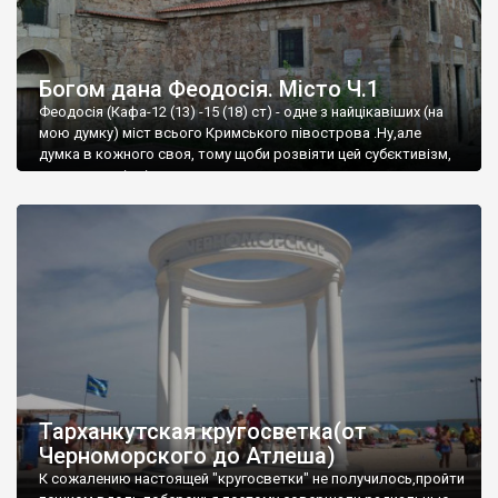
Богом дана Феодосія. Місто Ч.1
Феодосія (Кафа-12 (13) -15 (18) ст) - одне з найцікавіших (на
мою думку) міст всього Кримського півострова .Ну,але
думка в кожного своя, тому щоби розвіяти цей субєктивізм,
запрошую відвідати це
Тарханкутская кругосветка(от
Черноморского до Атлеша)
К сожалению настоящей "кругосветки" не получилось,пройти