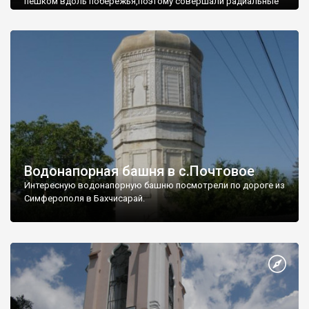
пешком вдоль побережья,поэтому совершали радиальные
вылазки из Оленевки.
Водонапорная башня в с.Почтовое
Интересную водонапорную башню посмотрели по дороге из
Симферополя в Бахчисарай.