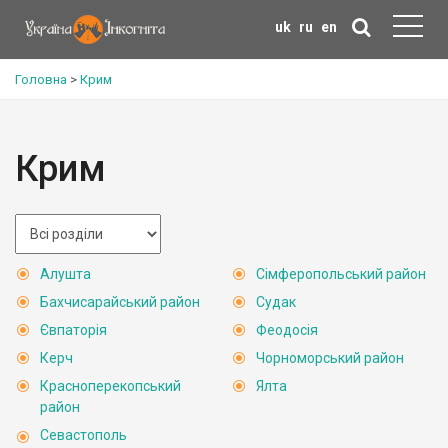
uk
ru
en
Головна
>
Крим
Крим
Алушта
Сімферопольський район
Бахчисарайський район
Судак
Євпаторія
Феодосія
Керч
Чорноморський район
Красноперекопський
Ялта
район
Севастополь