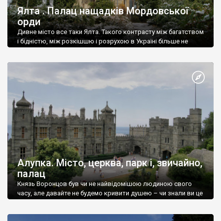
Ялта . Палац нащадків Мордовської
орди
Дивне місто все таки Ялта. Такого контрасту між багатством
і бідністю, між розкішшю і розрухою в Україні більше не
знайдеш.
Алупка. Місто, церква, парк і, звичайно,
палац
Князь Воронцов був чи не найвідомішою людиною свого
часу, але давайте не будемо кривити душею – чи знали ви це
прізвище до відвідин Алупки? Мабуть все таки ні.