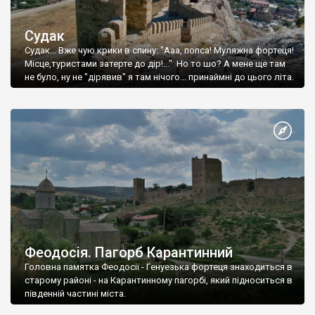
Судак
Судак... Вже чую крики в спину: "Ааа, попса! Муляжна фортеця!
Місце,туристами затерте до дір!..." Но то шо? А мене ще там
не було, ну не "дірявив" я там нічого... принаймні до цього літа.
Феодосія. Пагорб Карантинний
Головна памятка Феодосії - Генуезька фортеця знаходиться в
старому районі - на Карантинному пагорбі, який підноситься в
південній частині міста.