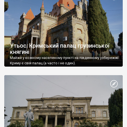
Утьос. Кримський палац грузинської
княгині
Майже у кожному населеному пункті на південному узбережжі
Криму є свій палац (а часто і не один).