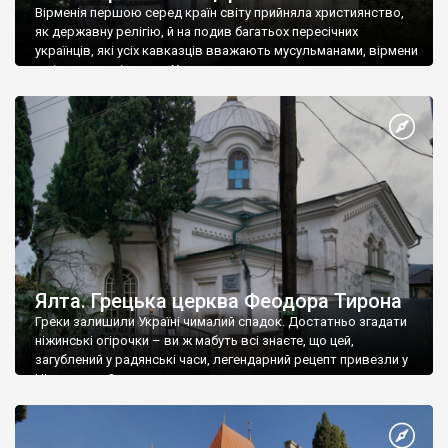
Вірменія першою серед країн світу прийняла християнство,
як державну релігію, й на подив багатьох пересічних
українців, які усіх кавказців вважають мусульманами, вірмени
є відданими вірянами Христа
Ялта. Грецька церква Феодора Тирона
Греки залишили Україні чималий спадок. Достатньо згадати
ніжинські огірочки – ви ж мабуть всі знаєте, що цей,
загублений у радянські часи, легендарний рецепт привезли у
Ніжин греки?