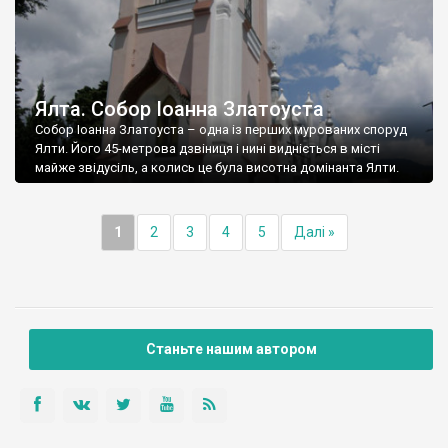
Ялта. Собор Іоанна Златоуста
Собор Іоанна Златоуста – одна із перших мурованих споруд
Ялти. Його 45-метрова дзвіниця і нині видніється в місті
майже звідусіль, а колись це була висотна домінанта Ялти.
1
2
3
4
5
Далі »
Станьте нашим автором