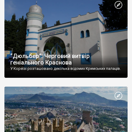
“Дюльбер”. Черговий витвір
геніального Краснова
У Кореїзі розташовано декілька відомих Кримських палаців.