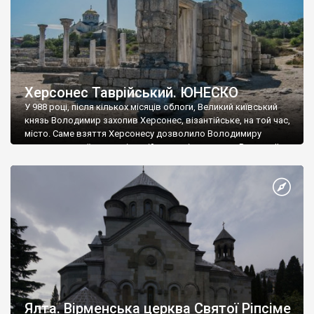
Херсонес Таврійський. ЮНЕСКО
У 988 році, після кількох місяців облоги, Великий київський
князь Володимир захопив Херсонес, візантійське, на той час,
місто. Саме взяття Херсонесу дозволило Володимиру
диктувати свої умови візантійському імператору Василю ІІ, та
одружитися з його дочкою Ганною. Цього ж року, в
Херсонесі Володимир-язичник, став Василем-християнином.
А потім було Хрещення Русі. На честь Херсонесу Таврійського
названо місто […]
Ялта. Вірменська церква Святої Ріпсіме