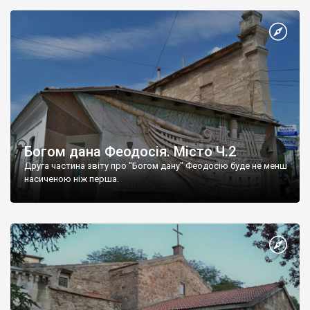
Богом дана Феодосія. Місто Ч.2
Друга частина звіту про "Богом дану" Феодосію буде не менш
насиченою ніж перша.