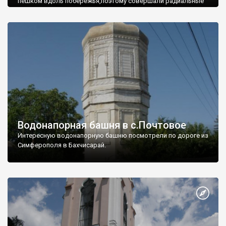
пешком вдоль побережья,поэтому совершали радиальные
вылазки из Оленевки.
Водонапорная башня в с.Почтовое
Интересную водонапорную башню посмотрели по дороге из
Симферополя в Бахчисарай.