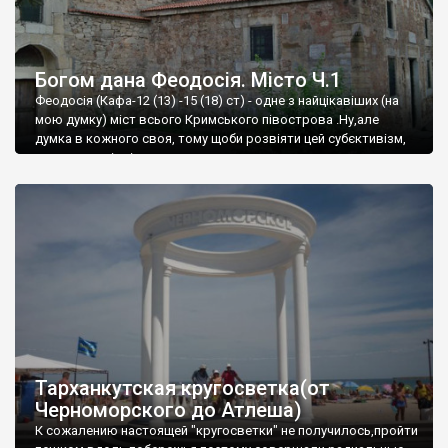
Богом дана Феодосія. Місто Ч.1
Феодосія (Кафа-12 (13) -15 (18) ст) - одне з найцікавіших (на
мою думку) міст всього Кримського півострова .Ну,але
думка в кожного своя, тому щоби розвіяти цей субєктивізм,
запрошую відвідати це
Тарханкутская кругосветка(от
Черноморского до Атлеша)
К сожалению настоящей "кругосветки" не получилось,пройти