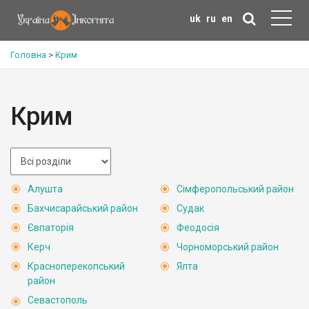
uk
ru
en
Головна
>
Крим
Крим
Алушта
Сімферопольський район
Бахчисарайський район
Судак
Євпаторія
Феодосія
Керч
Чорноморський район
Красноперекопський
Ялта
район
Севастополь