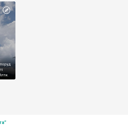
споруд
ті
Ялти.
та”