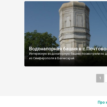
Водонапорная башня в с.Почтово
Интересную водонапорную башню посмотрели по д
из Симферополя в Бахчисарай.
1
Про 