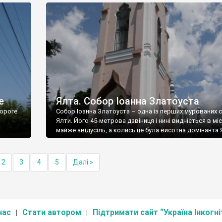
е
Ялта. Собор Іоанна Златоуста
ороге
Собор Іоанна Златоуста – одна із перших мурованих 
Ялти. Його 45-метрова дзвіниця і нині видніється в міс
майже звідусіль, а колись це була висотна домінанта 
2
3
4
5
Далі »
нас
Стати автором
Підтримати сайт “Україна Інкогні