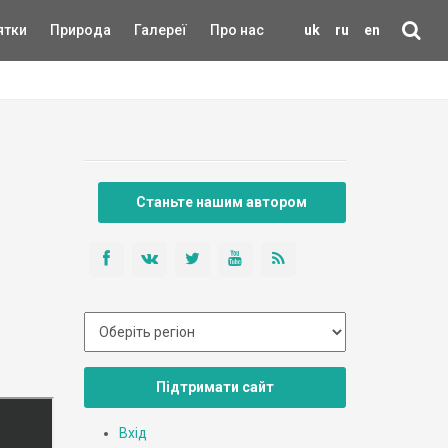
ятки
Природа
Галереї
Про нас
uk
ru
en
Станьте нашим автором
Підтримати сайт
Вхід