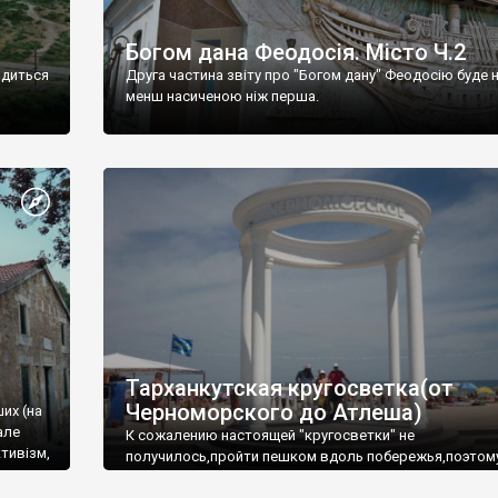
Богом дана Феодосія. Місто Ч.2
одиться
Друга частина звіту про "Богом дану" Феодосію буде 
менш насиченою ніж перша.
Тарханкутская кругосветка(от
Черноморского до Атлеша)
ших (на
але
К сожалению настоящей "кругосветки" не
тивізм,
получилось,пройти пешком вдоль побережья,поэтом
совершали радиальные вылазки из Оленевки.