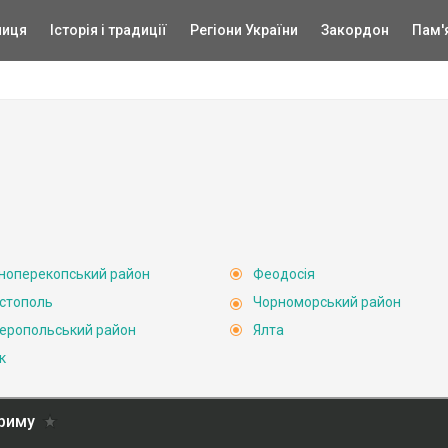
ниця
Історія і традиції
Регіони України
Закордон
Пам'
ноперекопський район
Феодосія
стополь
Чорноморський район
еропольський район
Ялта
к