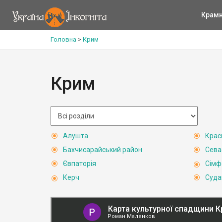
Крам
Головна
>
Крим
Крим
Алушта
Крас
Бахчисарайський район
Сева
Євпаторія
Сімф
Керч
Суда