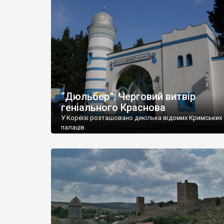
“Дюльбер”. Черговий витвір
геніального Краснова
У Кореїзі розташовано декілька відомих Кримських
палаців.