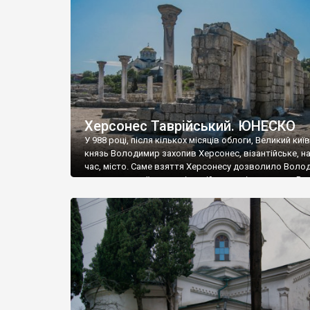
музею «Новгородський музей-заповідник» сотні арт
візантійської доби. Раритети викрадені з фондів об’
культурної спадщини ЮНЕСКО «Херсонеса Таврійсько
Офіційно – на виставку «Золото Візантії», але експер
влада в Україні вважають це лише […]
Херсонес Таврійський. ЮНЕСКО
У 988 році, після кількох місяців облоги, Великий киї
князь Володимир захопив Херсонес, візантійське, на
час, місто. Саме взяття Херсонесу дозволило Воло
диктувати свої умови візантійському імператору Вас
та одружитися з його дочкою Ганною. Цього ж року,
Херсонесі Володимир-язичник, став Василем-
християнином. А потім було Хрещення Русі. На честь
Херсонесу Таврійського названо місто […]