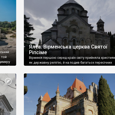
ефактів
називаються «повстяками» (postaki)…” “Вино. Крим
єкту
виробляє відмінне вино і його вдосталь: воно все ду
го».
легке біле і дуже […]
ти та
Ялта. Вірменська церква Святої
Ріпсіме
вський
 той
Вірменія першою серед країн світу прийняла христия
димиру
як державну релігію, й на подив багатьох пересічних
илю ІІ,
українців, які усіх кавказців вважають мусульманами,
 в
вірмени є відданими вірянами Христа