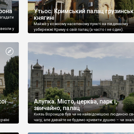
рона
Утьос. Кримський палац грузинськ
княгині
згадати
Майже у кожному населеному пункті на південному
ивезли у
узбережжі Криму є свій палац (а часто і не один).
ої
Алупка. Місто, церква, парк і,
звичайно, палац
Князь Воронцов був чи не найвідомішою людиною св
раїні
часу, але давайте не будемо кривити душею – чи знал
це прізвище до відвідин Алупки? Мабуть все таки ні.