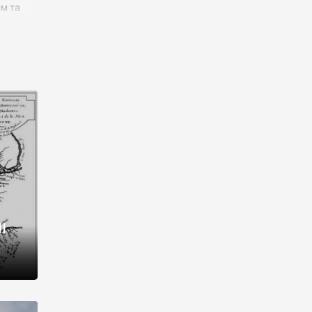
им та
ора і
є
го типу,
ей-
рний
ста:
 райони
від 2
I
і,
рукти,
 котрі