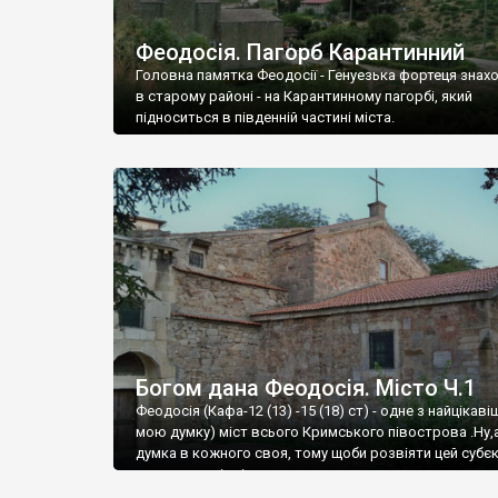
Феодосія. Пагорб Карантинний
Головна памятка Феодосії - Генуезька фортеця знах
в старому районі - на Карантинному пагорбі, який
підноситься в південній частині міста.
Богом дана Феодосія. Місто Ч.1
Феодосія (Кафа-12 (13) -15 (18) ст) - одне з найцікаві
мою думку) міст всього Кримського півострова .Ну,
думка в кожного своя, тому щоби розвіяти цей субєк
запрошую відвідати це