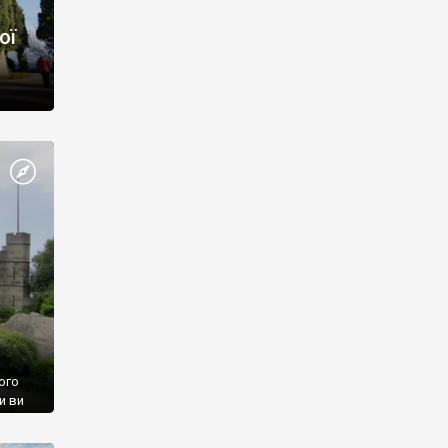
ої
ого
и ви