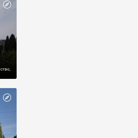
же
нство,