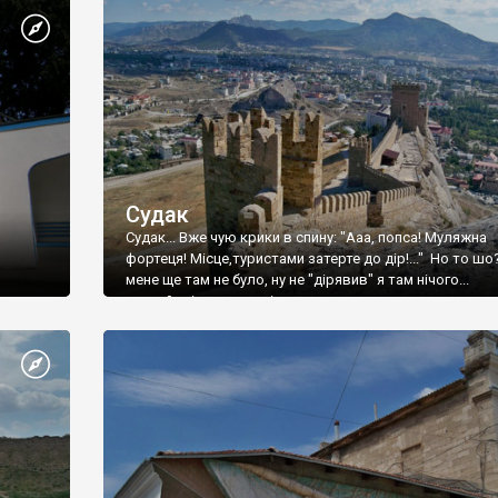
Судак
Судак... Вже чую крики в спину: "Ааа, попса! Муляжна
фортеця! Місце,туристами затерте до дір!..." Но то шо
мене ще там не було, ну не "дірявив" я там нічого...
принаймні до цього літа.