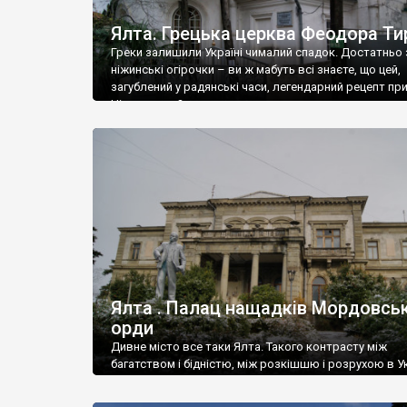
Ялта. Грецька церква Феодора Ти
Греки залишили Україні чималий спадок. Достатньо 
ніжинські огірочки – ви ж мабуть всі знаєте, що цей,
загублений у радянські часи, легендарний рецепт пр
Ніжин греки?
Ялта . Палац нащадків Мордовськ
орди
Дивне місто все таки Ялта. Такого контрасту між
багатством і бідністю, між розкішшю і розрухою в Ук
більше не знайдеш.