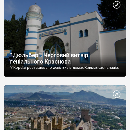
“Дюльбер”. Черговий витвір
геніального Краснова
У Кореїзі розташовано декілька відомих Кримських палаців.