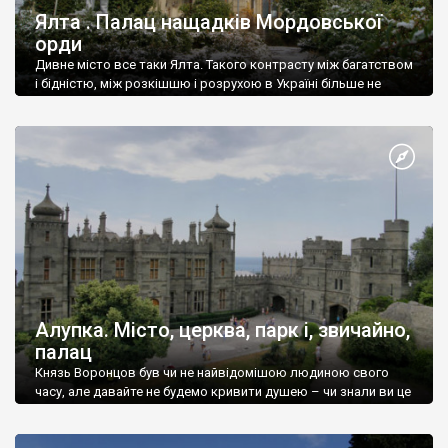
Ялта . Палац нащадків Мордовської
орди
Дивне місто все таки Ялта. Такого контрасту між багатством
і бідністю, між розкішшю і розрухою в Україні більше не
знайдеш.
Алупка. Місто, церква, парк і, звичайно,
палац
Князь Воронцов був чи не найвідомішою людиною свого
часу, але давайте не будемо кривити душею – чи знали ви це
прізвище до відвідин Алупки? Мабуть все таки ні.