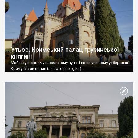
Утьос. Кримський палац грузинської
княгині
Майже у кожному населеному пункті на південному узбережжі
Криму є свій палац (а часто і не один).