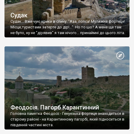
Судак
Судак... Вже чую крики в спину: "Ааа, попса! Муляжна фортеця!
Місце,туристами затерте до дір!..." Но то шо? А мене ще там
не було, ну не "дірявив" я там нічого... принаймні до цього літа.
Феодосія. Пагорб Карантинний
Головна памятка Феодосії - Генуезька фортеця знаходиться в
старому районі - на Карантинному пагорбі, який підноситься в
південній частині міста.