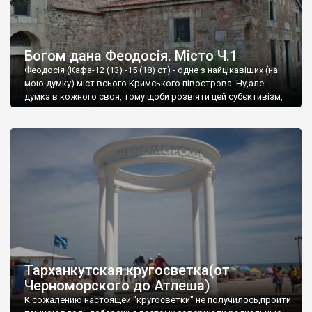
Богом дана Феодосія. Місто Ч.1
Феодосія (Кафа-12 (13) -15 (18) ст) - одне з найцікавіших (на
мою думку) міст всього Кримського півострова .Ну,але
думка в кожного своя, тому щоби розвіяти цей субєктивізм,
запрошую відвідати це
Тарханкутская кругосветка(от
Черноморского до Атлеша)
К сожалению настоящей "кругосветки" не получилось,пройти