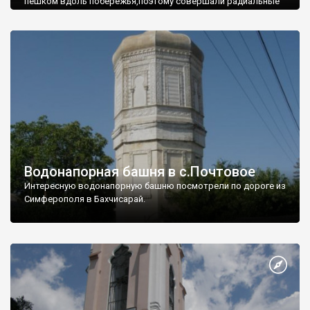
пешком вдоль побережья,поэтому совершали радиальные
вылазки из Оленевки.
Водонапорная башня в с.Почтовое
Интересную водонапорную башню посмотрели по дороге из
Симферополя в Бахчисарай.