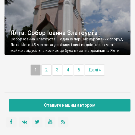
Ялта. Собор Іоанна Златоуста
Собор Іоанна Златоуста – одна із перших мурованих споруд
Ялти. Його 45-метрова дзвіниця і нині видніється в місті
майже звідусіль, а колись це була висотна домінанта Ялти.
1
2
3
4
5
Далі »
Станьте нашим автором