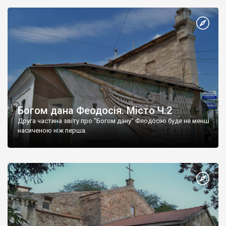
Богом дана Феодосія. Місто Ч.2
Друга частина звіту про "Богом дану" Феодосію буде не менш
насиченою ніж перша.