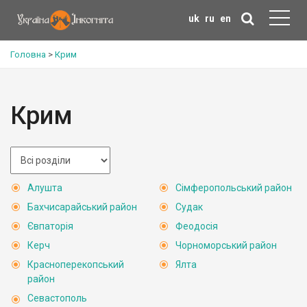
uk
ru
en
Головна
>
Крим
Крим
Алушта
Сімферопольський район
Бахчисарайський район
Судак
Євпаторія
Феодосія
Керч
Чорноморський район
Красноперекопський
Ялта
район
Севастополь