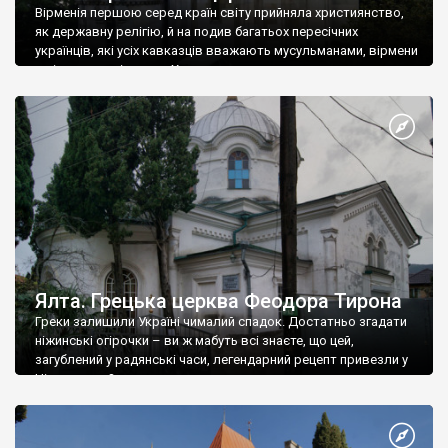
Вірменія першою серед країн світу прийняла християнство,
як державну релігію, й на подив багатьох пересічних
українців, які усіх кавказців вважають мусульманами, вірмени
є відданими вірянами Христа
Ялта. Грецька церква Феодора Тирона
Греки залишили Україні чималий спадок. Достатньо згадати
ніжинські огірочки – ви ж мабуть всі знаєте, що цей,
загублений у радянські часи, легендарний рецепт привезли у
Ніжин греки?