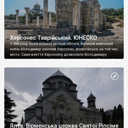
Херсонес Таврійський. ЮНЕСКО
У 988 році, після кількох місяців облоги, Великий київський
князь Володимир захопив Херсонес, візантійське, на той час,
місто. Саме взяття Херсонесу дозволило Володимиру
диктувати свої умови візантійському імператору Василю ІІ, та
одружитися з його дочкою Ганною. Цього ж року, в
Херсонесі Володимир-язичник, став Василем-християнином.
А потім було Хрещення Русі. На честь Херсонесу Таврійського
названо місто […]
Ялта. Вірменська церква Святої Ріпсіме