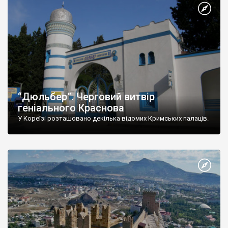
“Дюльбер”. Черговий витвір
геніального Краснова
У Кореїзі розташовано декілька відомих Кримських палаців.