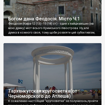
Богом дана Феодосія. Місто Ч.1
Феодосія (Кафа-12 (13) -15 (18) ст) - одне з найцікавіших (на
мою думку) міст всього Кримського півострова .Ну,але
думка в кожного своя, тому щоби розвіяти цей субєктивізм,
запрошую відвідати це
Тарханкутская кругосветка(от
Черноморского до Атлеша)
К сожалению настоящей "кругосветки" не получилось,пройти