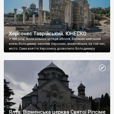
Херсонес Таврійський. ЮНЕСКО
У 988 році, після кількох місяців облоги, Великий київський
князь Володимир захопив Херсонес, візантійське, на той час,
місто. Саме взяття Херсонесу дозволило Володимиру
диктувати свої умови візантійському імператору Василю ІІ, та
одружитися з його дочкою Ганною. Цього ж року, в
Херсонесі Володимир-язичник, став Василем-християнином.
А потім було Хрещення Русі. На честь Херсонесу Таврійського
названо місто […]
Ялта. Вірменська церква Святої Ріпсіме