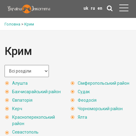
uk
ru
en
Головна
>
Крим
Крим
Алушта
Сімферопольський район
Бахчисарайський район
Судак
Євпаторія
Феодосія
Керч
Чорноморський район
Красноперекопський
Ялта
район
Севастополь