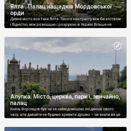
Ялта . Палац нащадків Мордовської
орди
Дивне місто все таки Ялта. Такого контрасту між багатством
і бідністю, між розкішшю і розрухою в Україні більше не
знайдеш.
Алупка. Місто, церква, парк і, звичайно,
палац
Князь Воронцов був чи не найвідомішою людиною свого
часу, але давайте не будемо кривити душею – чи знали ви це
прізвище до відвідин Алупки? Мабуть все таки ні.