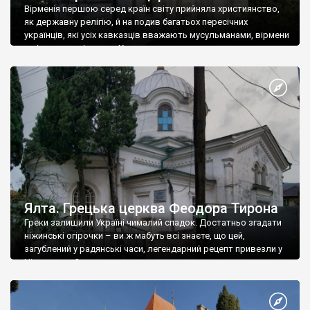
Вірменія першою серед країн світу прийняла християнство,
як державну релігію, й на подив багатьох пересічних
українців, які усіх кавказців вважають мусульманами, вірмени
є відданими вірянами Христа
Ялта. Грецька церква Феодора Тирона
Греки залишили Україні чималий спадок. Достатньо згадати
ніжинські огірочки – ви ж мабуть всі знаєте, що цей,
загублений у радянські часи, легендарний рецепт привезли у
Ніжин греки?