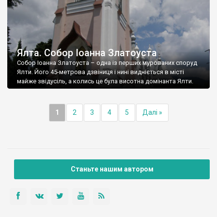
Ялта. Собор Іоанна Златоуста
Собор Іоанна Златоуста – одна із перших мурованих споруд
Ялти. Його 45-метрова дзвіниця і нині видніється в місті
майже звідусіль, а колись це була висотна домінанта Ялти.
1
2
3
4
5
Далі »
Станьте нашим автором