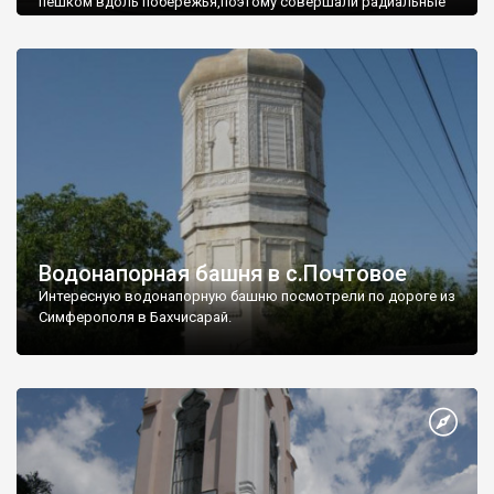
пешком вдоль побережья,поэтому совершали радиальные
вылазки из Оленевки.
Водонапорная башня в с.Почтовое
Интересную водонапорную башню посмотрели по дороге из
Симферополя в Бахчисарай.