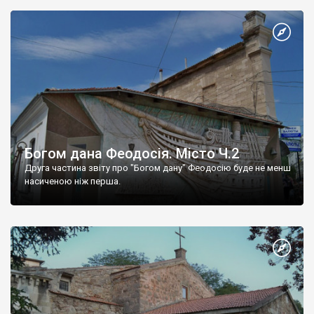
Богом дана Феодосія. Місто Ч.2
Друга частина звіту про "Богом дану" Феодосію буде не менш
насиченою ніж перша.