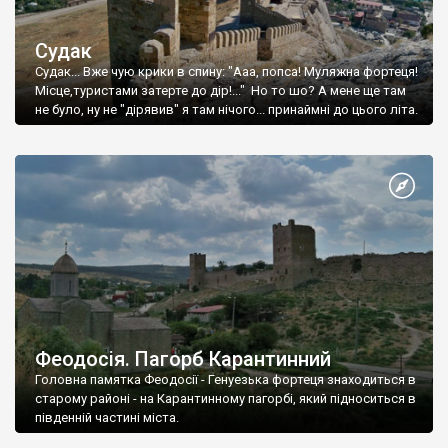
Судак
Судак... Вже чую крики в спину: "Ааа, попса! Муляжна фортеця!
Місце,туристами затерте до дір!..." Но то шо? А мене ще там
не було, ну не "дірявив" я там нічого... принаймні до цього літа.
Феодосія. Пагорб Карантинний
Головна памятка Феодосії - Генуезька фортеця знаходиться в
старому районі - на Карантинному пагорбі, який підноситься в
південній частині міста.