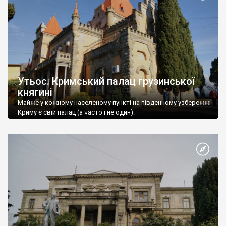
Утьос. Кримський палац грузинської
княгині
Майже у кожному населеному пункті на південному узбережжі
Криму є свій палац (а часто і не один).