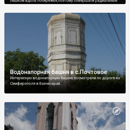
пешком вдоль побережья,поэтому совершали радиальные
вылазки из Оленевки.
Водонапорная башня в с.Почтовое
Интересную водонапорную башню посмотрели по дороге из
Симферополя в Бахчисарай.