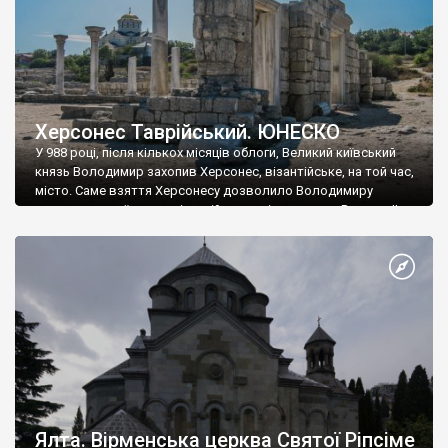
Херсонес Таврійський. ЮНЕСКО
У 988 році, після кількох місяців облоги, Великий київський
князь Володимир захопив Херсонес, візантійське, на той час,
місто. Саме взяття Херсонесу дозволило Володимиру
диктувати свої умови візантійському імператору Василю ІІ, та
одружитися з його дочкою Ганною. Цього ж року, в
Херсонесі Володимир-язичник, став Василем-християнином.
А потім було Хрещення Русі. На честь Херсонесу Таврійського
названо місто […]
Ялта. Вірменська церква Святої Ріпсіме