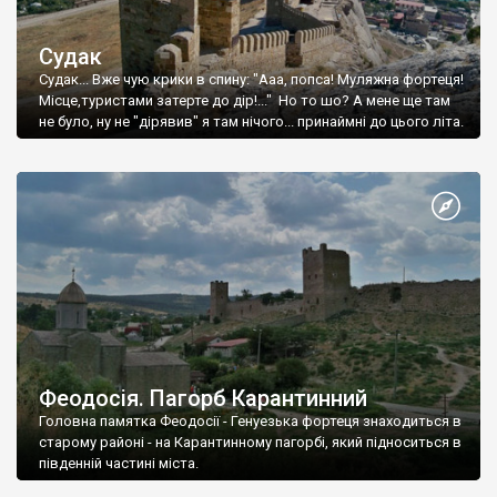
Судак
Судак... Вже чую крики в спину: "Ааа, попса! Муляжна фортеця!
Місце,туристами затерте до дір!..." Но то шо? А мене ще там
не було, ну не "дірявив" я там нічого... принаймні до цього літа.
Феодосія. Пагорб Карантинний
Головна памятка Феодосії - Генуезька фортеця знаходиться в
старому районі - на Карантинному пагорбі, який підноситься в
південній частині міста.