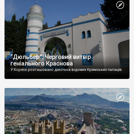
“Дюльбер”. Черговий витвір
геніального Краснова
У Кореїзі розташовано декілька відомих Кримських палаців.