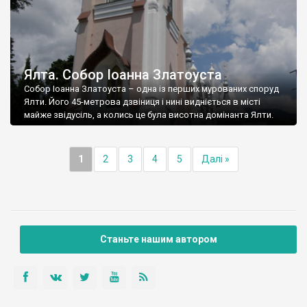
Ялта. Собор Іоанна Златоуста
Собор Іоанна Златоуста – одна із перших мурованих споруд
Ялти. Його 45-метрова дзвіниця і нині видніється в місті
майже звідусіль, а колись це була висотна домінанта Ялти.
1
2
3
4
5
Далі »
Станьте нашим автором