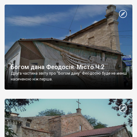
Богом дана Феодосія. Місто Ч.2
Друга частина звіту про "Богом дану" Феодосію буде не менш
насиченою ніж перша.