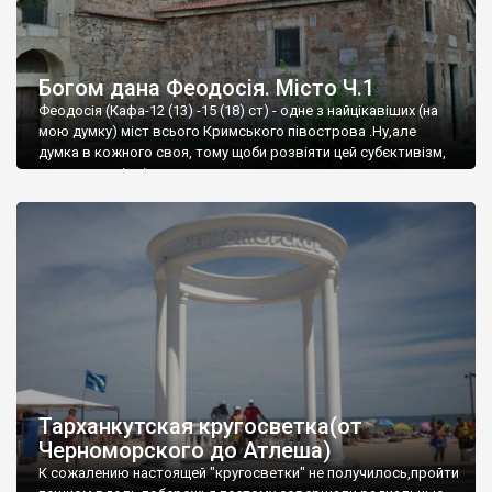
Богом дана Феодосія. Місто Ч.1
Феодосія (Кафа-12 (13) -15 (18) ст) - одне з найцікавіших (на
мою думку) міст всього Кримського півострова .Ну,але
думка в кожного своя, тому щоби розвіяти цей субєктивізм,
запрошую відвідати це
Тарханкутская кругосветка(от
Черноморского до Атлеша)
К сожалению настоящей "кругосветки" не получилось,пройти