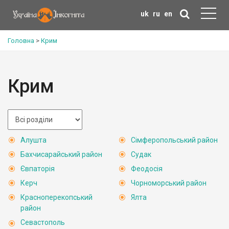
uk
ru
en
Головна
>
Крим
Крим
Алушта
Сімферопольський район
Бахчисарайський район
Судак
Євпаторія
Феодосія
Керч
Чорноморський район
Красноперекопський
Ялта
район
Севастополь