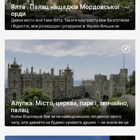
Ялта . Палац нащадків Мордовської
орди
Дивне місто все таки Ялта. Такого контрасту між багатством
і бідністю, між розкішшю і розрухою в Україні більше не
знайдеш.
Алупка. Місто, церква, парк і, звичайно,
палац
Князь Воронцов був чи не найвідомішою людиною свого
часу, але давайте не будемо кривити душею – чи знали ви це
прізвище до відвідин Алупки? Мабуть все таки ні.