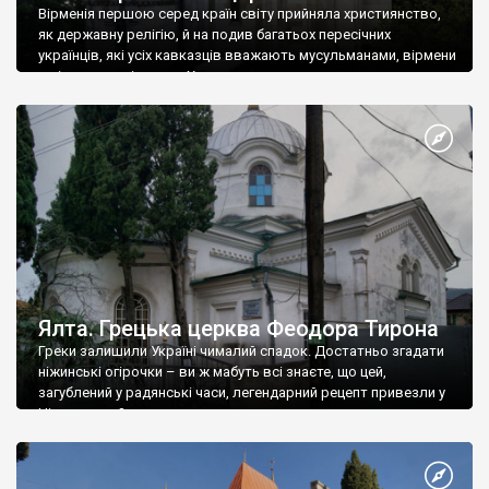
Вірменія першою серед країн світу прийняла християнство,
як державну релігію, й на подив багатьох пересічних
українців, які усіх кавказців вважають мусульманами, вірмени
є відданими вірянами Христа
Ялта. Грецька церква Феодора Тирона
Греки залишили Україні чималий спадок. Достатньо згадати
ніжинські огірочки – ви ж мабуть всі знаєте, що цей,
загублений у радянські часи, легендарний рецепт привезли у
Ніжин греки?