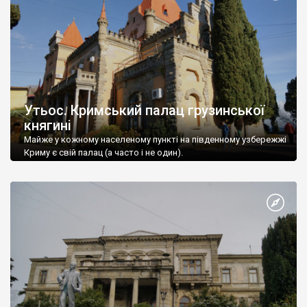
Утьос. Кримський палац грузинської
княгині
Майже у кожному населеному пункті на південному узбережжі
Криму є свій палац (а часто і не один).