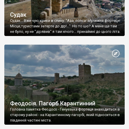
Судак
Судак... Вже чую крики в спину: "Ааа, попса! Муляжна фортеця!
Місце,туристами затерте до дір!..." Но то шо? А мене ще там
не було, ну не "дірявив" я там нічого... принаймні до цього літа.
Феодосія. Пагорб Карантинний
Головна памятка Феодосії - Генуезька фортеця знаходиться в
старому районі - на Карантинному пагорбі, який підноситься в
південній частині міста.