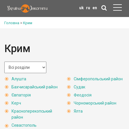
uk
ru
en
Головна
>
Крим
Крим
Алушта
Сімферопольський район
Бахчисарайський район
Судак
Євпаторія
Феодосія
Керч
Чорноморський район
Красноперекопський
Ялта
район
Севастополь