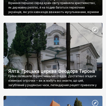
Вірменія першою серед країн світу прийняла християнство,
як державну релігію, й на подив багатьох пересічних
українців, які усіх кавказців вважають мусульманами, вірмени
є відданими вірянами Христа
Ялта. Грецька церква Феодора Тирона
Греки залишили Україні чималий спадок. Достатньо згадати
ніжинські огірочки – ви ж мабуть всі знаєте, що цей,
загублений у радянські часи, легендарний рецепт привезли у
Ніжин греки?