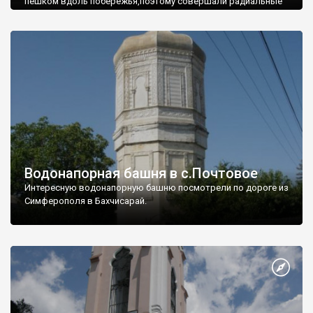
пешком вдоль побережья,поэтому совершали радиальные
вылазки из Оленевки.
Водонапорная башня в с.Почтовое
Интересную водонапорную башню посмотрели по дороге из
Симферополя в Бахчисарай.