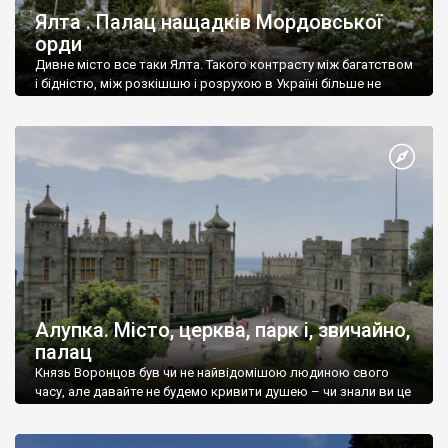
Ялта . Палац нащадків Мордовської
орди
Дивне місто все таки Ялта. Такого контрасту між багатством
і бідністю, між розкішшю і розрухою в Україні більше не
знайдеш.
Алупка. Місто, церква, парк і, звичайно,
палац
Князь Воронцов був чи не найвідомішою людиною свого
часу, але давайте не будемо кривити душею – чи знали ви це
прізвище до відвідин Алупки? Мабуть все таки ні.