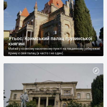
Утьос. Кримський палац грузинської
княгині
Майже у кожному населеному пункті на південному узбережжі
Криму є свій палац (а часто і не один).