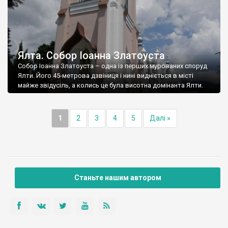
Ялта. Собор Іоанна Златоуста
Собор Іоанна Златоуста – одна із перших мурованих споруд
Ялти. Його 45-метрова дзвіниця і нині видніється в місті
майже звідусіль, а колись це була висотна домінанта Ялти.
1
2
3
4
5
Далі »
Станьте нашим автором