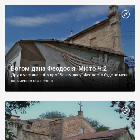
Богом дана Феодосія. Місто Ч.2
Друга частина звіту про "Богом дану" Феодосію буде не менш
насиченою ніж перша.