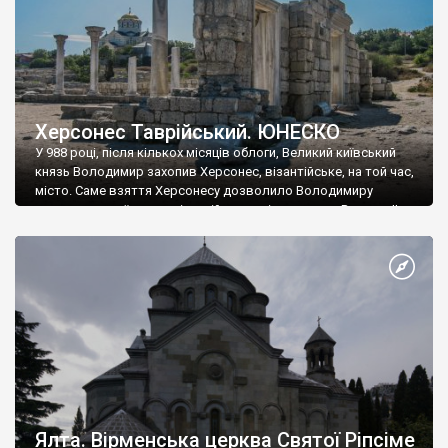
Херсонес Таврійський. ЮНЕСКО
У 988 році, після кількох місяців облоги, Великий київський
князь Володимир захопив Херсонес, візантійське, на той час,
місто. Саме взяття Херсонесу дозволило Володимиру
диктувати свої умови візантійському імператору Василю ІІ, та
одружитися з його дочкою Ганною. Цього ж року, в
Херсонесі Володимир-язичник, став Василем-християнином.
А потім було Хрещення Русі. На честь Херсонесу Таврійського
названо місто […]
Ялта. Вірменська церква Святої Ріпсіме