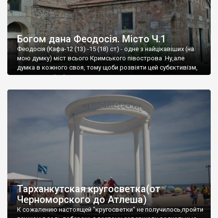
Богом дана Феодосія. Місто Ч.1
Феодосія (Кафа-12 (13) -15 (18) ст) - одне з найцікавіших (на
мою думку) міст всього Кримського півострова .Ну,але
думка в кожного своя, тому щоби розвіяти цей субєктивізм,
запрошую відвідати це
Тарханкутская кругосветка(от
Черноморского до Атлеша)
К сожалению настоящей "кругосветки" не получилось,пройти