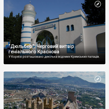
“Дюльбер”. Черговий витвір
геніального Краснова
У Кореїзі розташовано декілька відомих Кримських палаців.