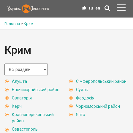
uk
ru
en
Головна
>
Крим
Крим
Алушта
Сімферопольський район
Бахчисарайський район
Судак
Євпаторія
Феодосія
Керч
Чорноморський район
Красноперекопський
Ялта
район
Севастополь