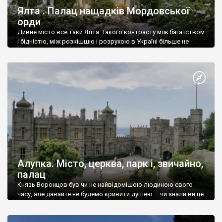
Ялта . Палац нащадків Мордовської
орди
Дивне місто все таки Ялта. Такого контрасту між багатством
і бідністю, між розкішшю і розрухою в Україні більше не
знайдеш.
Алупка. Місто, церква, парк і, звичайно,
палац
Князь Воронцов був чи не найвідомішою людиною свого
часу, але давайте не будемо кривити душею – чи знали ви це
прізвище до відвідин Алупки? Мабуть все таки ні.