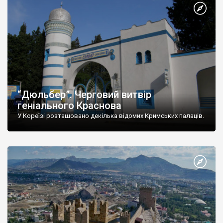
“Дюльбер”. Черговий витвір
геніального Краснова
У Кореїзі розташовано декілька відомих Кримських палаців.