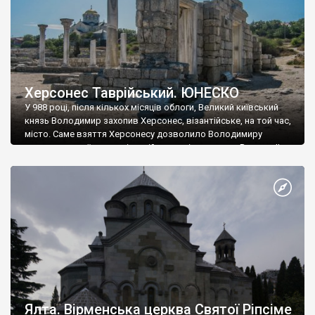
Херсонес Таврійський. ЮНЕСКО
У 988 році, після кількох місяців облоги, Великий київський
князь Володимир захопив Херсонес, візантійське, на той час,
місто. Саме взяття Херсонесу дозволило Володимиру
диктувати свої умови візантійському імператору Василю ІІ, та
одружитися з його дочкою Ганною. Цього ж року, в
Херсонесі Володимир-язичник, став Василем-християнином.
А потім було Хрещення Русі. На честь Херсонесу Таврійського
названо місто […]
Ялта. Вірменська церква Святої Ріпсіме