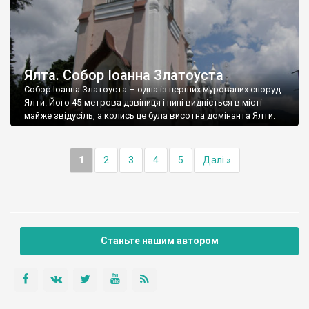
Ялта. Собор Іоанна Златоуста
Собор Іоанна Златоуста – одна із перших мурованих споруд
Ялти. Його 45-метрова дзвіниця і нині видніється в місті
майже звідусіль, а колись це була висотна домінанта Ялти.
1
2
3
4
5
Далі »
Станьте нашим автором