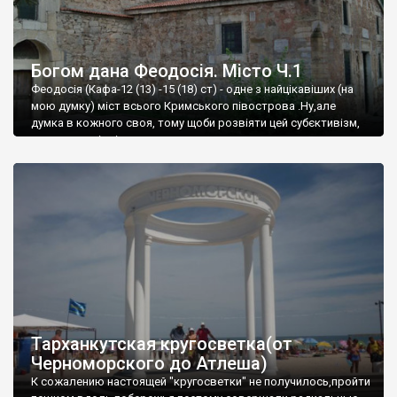
Богом дана Феодосія. Місто Ч.1
Феодосія (Кафа-12 (13) -15 (18) ст) - одне з найцікавіших (на
мою думку) міст всього Кримського півострова .Ну,але
думка в кожного своя, тому щоби розвіяти цей субєктивізм,
запрошую відвідати це
Тарханкутская кругосветка(от
Черноморского до Атлеша)
К сожалению настоящей "кругосветки" не получилось,пройти