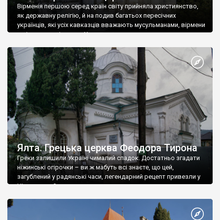
Вірменія першою серед країн світу прийняла християнство,
як державну релігію, й на подив багатьох пересічних
українців, які усіх кавказців вважають мусульманами, вірмени
є відданими вірянами Христа
Ялта. Грецька церква Феодора Тирона
Греки залишили Україні чималий спадок. Достатньо згадати
ніжинські огірочки – ви ж мабуть всі знаєте, що цей,
загублений у радянські часи, легендарний рецепт привезли у
Ніжин греки?