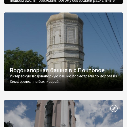
пешком вдоль побережья,поэтому совершали радиальные
вылазки из Оленевки.
Водонапорная башня в с.Почтовое
Интересную водонапорную башню посмотрели по дороге из
Симферополя в Бахчисарай.