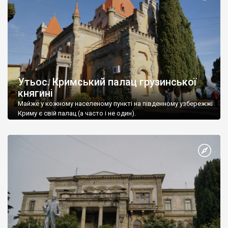
Утьос. Кримський палац грузинської
княгині
Майже у кожному населеному пункті на південному узбережжі
Криму є свій палац (а часто і не один).