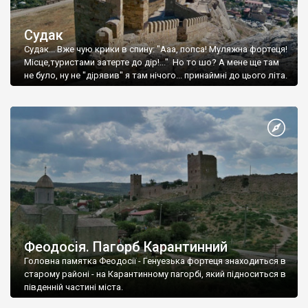
Судак
Судак... Вже чую крики в спину: "Ааа, попса! Муляжна фортеця!
Місце,туристами затерте до дір!..." Но то шо? А мене ще там
не було, ну не "дірявив" я там нічого... принаймні до цього літа.
Феодосія. Пагорб Карантинний
Головна памятка Феодосії - Генуезька фортеця знаходиться в
старому районі - на Карантинному пагорбі, який підноситься в
південній частині міста.