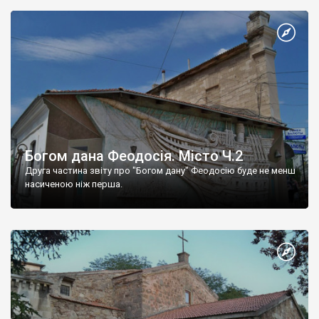
Богом дана Феодосія. Місто Ч.2
Друга частина звіту про "Богом дану" Феодосію буде не менш
насиченою ніж перша.