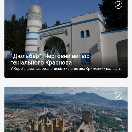
“Дюльбер”. Черговий витвір
геніального Краснова
У Кореїзі розташовано декілька відомих Кримських палаців.