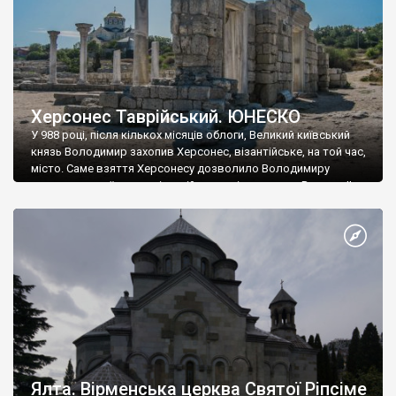
Херсонес Таврійський. ЮНЕСКО
У 988 році, після кількох місяців облоги, Великий київський
князь Володимир захопив Херсонес, візантійське, на той час,
місто. Саме взяття Херсонесу дозволило Володимиру
диктувати свої умови візантійському імператору Василю ІІ, та
одружитися з його дочкою Ганною. Цього ж року, в
Херсонесі Володимир-язичник, став Василем-християнином.
А потім було Хрещення Русі. На честь Херсонесу Таврійського
названо місто […]
Ялта. Вірменська церква Святої Ріпсіме