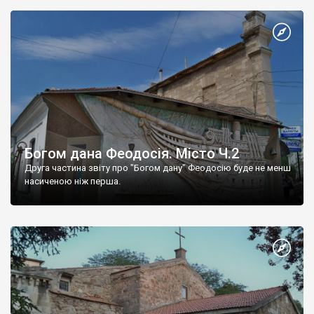
Богом дана Феодосія. Місто Ч.2
Друга частина звіту про "Богом дану" Феодосію буде не менш
насиченою ніж перша.