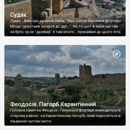
Судак
Судак... Вже чую крики в спину: "Ааа, попса! Муляжна фортеця!
Місце,туристами затерте до дір!..." Но то шо? А мене ще там
не було, ну не "дірявив" я там нічого... принаймні до цього літа.
Феодосія. Пагорб Карантинний
Головна памятка Феодосії - Генуезька фортеця знаходиться в
старому районі - на Карантинному пагорбі, який підноситься в
південній частині міста.