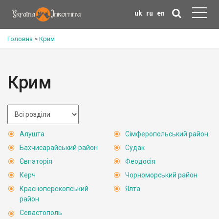
uk
ru
en
Головна
>
Крим
Крим
Алушта
Сімферопольський район
Бахчисарайський район
Судак
Євпаторія
Феодосія
Керч
Чорноморський район
Красноперекопський
Ялта
район
Севастополь