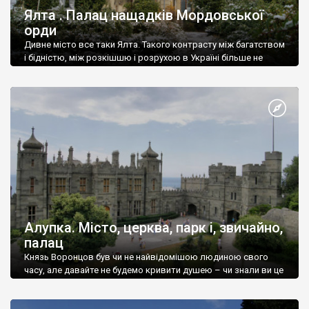
Ялта . Палац нащадків Мордовської
орди
Дивне місто все таки Ялта. Такого контрасту між багатством
і бідністю, між розкішшю і розрухою в Україні більше не
знайдеш.
Алупка. Місто, церква, парк і, звичайно,
палац
Князь Воронцов був чи не найвідомішою людиною свого
часу, але давайте не будемо кривити душею – чи знали ви це
прізвище до відвідин Алупки? Мабуть все таки ні.