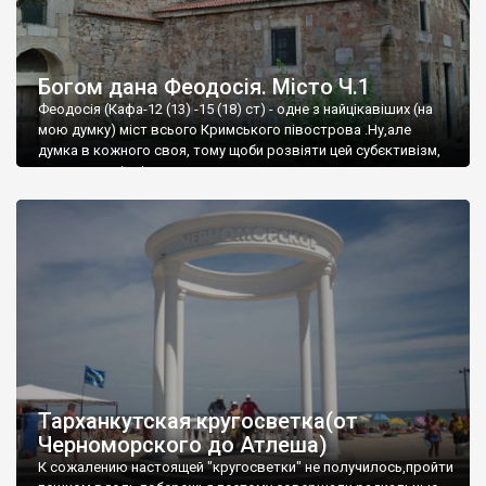
Богом дана Феодосія. Місто Ч.1
Феодосія (Кафа-12 (13) -15 (18) ст) - одне з найцікавіших (на
мою думку) міст всього Кримського півострова .Ну,але
думка в кожного своя, тому щоби розвіяти цей субєктивізм,
запрошую відвідати це
Тарханкутская кругосветка(от
Черноморского до Атлеша)
К сожалению настоящей "кругосветки" не получилось,пройти