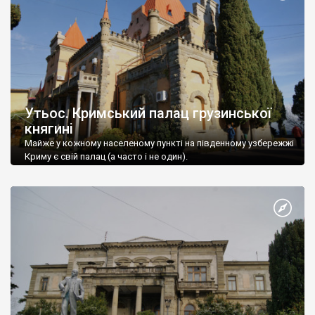
Утьос. Кримський палац грузинської
княгині
Майже у кожному населеному пункті на південному узбережжі
Криму є свій палац (а часто і не один).