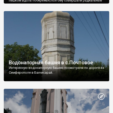
пешком вдоль побережья,поэтому совершали радиальные
вылазки из Оленевки.
Водонапорная башня в с.Почтовое
Интересную водонапорную башню посмотрели по дороге из
Симферополя в Бахчисарай.