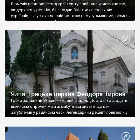
Вірменія першою серед країн світу прийняла християнство,
як державну релігію, й на подив багатьох пересічних
українців, які усіх кавказців вважають мусульманами, вірмени
є відданими вірянами Христа
Ялта. Грецька церква Феодора Тирона
Греки залишили Україні чималий спадок. Достатньо згадати
ніжинські огірочки – ви ж мабуть всі знаєте, що цей,
загублений у радянські часи, легендарний рецепт привезли у
Ніжин греки?