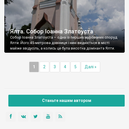
Ялта. Собор Іоанна Златоуста
Собор Іоанна Златоуста – одна із перших мурованих споруд
Ялти. Його 45-метрова дзвіниця і нині видніється в місті
майже звідусіль, а колись це була висотна домінанта Ялти.
1
2
3
4
5
Далі »
Станьте нашим автором