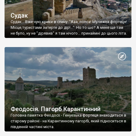
Судак
Судак... Вже чую крики в спину: "Ааа, попса! Муляжна фортеця!
Місце,туристами затерте до дір!..." Но то шо? А мене ще там
не було, ну не "дірявив" я там нічого... принаймні до цього літа.
Феодосія. Пагорб Карантинний
Головна памятка Феодосії - Генуезька фортеця знаходиться в
старому районі - на Карантинному пагорбі, який підноситься в
південній частині міста.