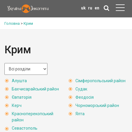
uk
ru
en
Головна
>
Крим
Крим
Алушта
Сімферопольський район
Бахчисарайський район
Судак
Євпаторія
Феодосія
Керч
Чорноморський район
Красноперекопський
Ялта
район
Севастополь