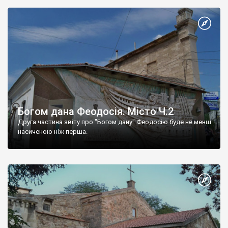
Богом дана Феодосія. Місто Ч.2
Друга частина звіту про "Богом дану" Феодосію буде не менш
насиченою ніж перша.