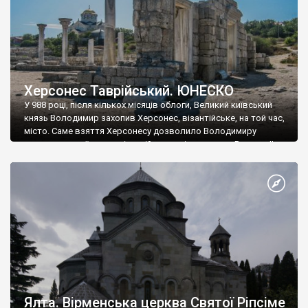
Херсонес Таврійський. ЮНЕСКО
У 988 році, після кількох місяців облоги, Великий київський
князь Володимир захопив Херсонес, візантійське, на той час,
місто. Саме взяття Херсонесу дозволило Володимиру
диктувати свої умови візантійському імператору Василю ІІ, та
одружитися з його дочкою Ганною. Цього ж року, в
Херсонесі Володимир-язичник, став Василем-християнином.
А потім було Хрещення Русі. На честь Херсонесу Таврійського
названо місто […]
Ялта. Вірменська церква Святої Ріпсіме