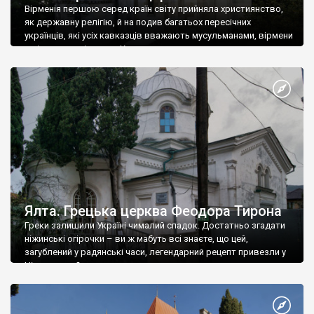
Вірменія першою серед країн світу прийняла християнство,
як державну релігію, й на подив багатьох пересічних
українців, які усіх кавказців вважають мусульманами, вірмени
є відданими вірянами Христа
Ялта. Грецька церква Феодора Тирона
Греки залишили Україні чималий спадок. Достатньо згадати
ніжинські огірочки – ви ж мабуть всі знаєте, що цей,
загублений у радянські часи, легендарний рецепт привезли у
Ніжин греки?