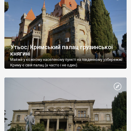
Утьос. Кримський палац грузинської
княгині
Майже у кожному населеному пункті на південному узбережжі
Криму є свій палац (а часто і не один).