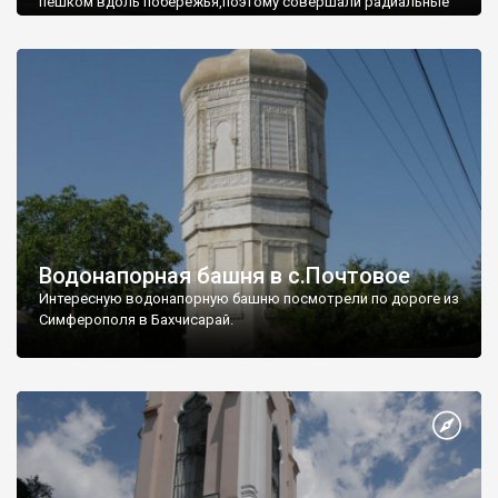
пешком вдоль побережья,поэтому совершали радиальные
вылазки из Оленевки.
Водонапорная башня в с.Почтовое
Интересную водонапорную башню посмотрели по дороге из
Симферополя в Бахчисарай.