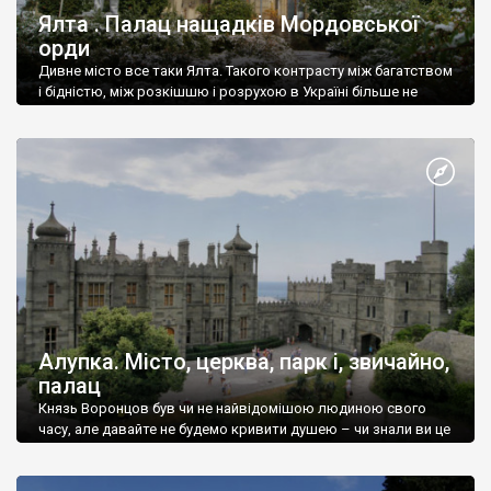
Ялта . Палац нащадків Мордовської
орди
Дивне місто все таки Ялта. Такого контрасту між багатством
і бідністю, між розкішшю і розрухою в Україні більше не
знайдеш.
Алупка. Місто, церква, парк і, звичайно,
палац
Князь Воронцов був чи не найвідомішою людиною свого
часу, але давайте не будемо кривити душею – чи знали ви це
прізвище до відвідин Алупки? Мабуть все таки ні.