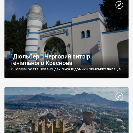
“Дюльбер”. Черговий витвір
геніального Краснова
У Кореїзі розташовано декілька відомих Кримських палаців.