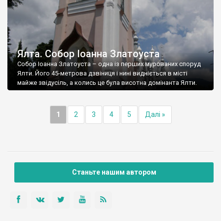
Ялта. Собор Іоанна Златоуста
Собор Іоанна Златоуста – одна із перших мурованих споруд
Ялти. Його 45-метрова дзвіниця і нині видніється в місті
майже звідусіль, а колись це була висотна домінанта Ялти.
1
2
3
4
5
Далі »
Станьте нашим автором