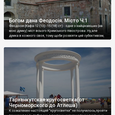
Богом дана Феодосія. Місто Ч.1
Феодосія (Кафа-12 (13) -15 (18) ст) - одне з найцікавіших (на
мою думку) міст всього Кримського півострова .Ну,але
думка в кожного своя, тому щоби розвіяти цей субєктивізм,
запрошую відвідати це
Тарханкутская кругосветка(от
Черноморского до Атлеша)
К сожалению настоящей "кругосветки" не получилось,пройти