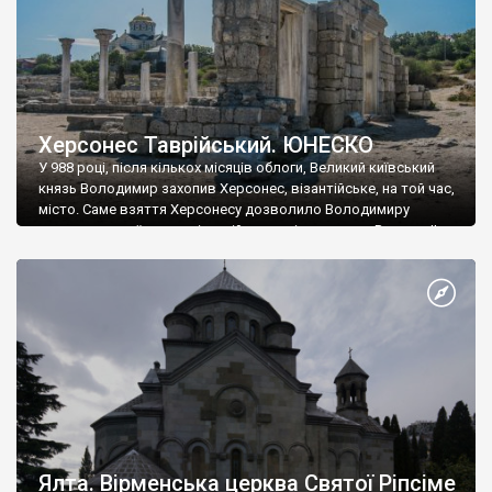
Херсонес Таврійський. ЮНЕСКО
У 988 році, після кількох місяців облоги, Великий київський
князь Володимир захопив Херсонес, візантійське, на той час,
місто. Саме взяття Херсонесу дозволило Володимиру
диктувати свої умови візантійському імператору Василю ІІ, та
одружитися з його дочкою Ганною. Цього ж року, в
Херсонесі Володимир-язичник, став Василем-християнином.
А потім було Хрещення Русі. На честь Херсонесу Таврійського
названо місто […]
Ялта. Вірменська церква Святої Ріпсіме