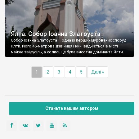
Ялта. Собор Іоанна Златоуста
Собор Іоанна Златоуста – одна із перших мурованих споруд
Ялти. Його 45-метрова дзвіниця і нині видніється в місті
майже звідусіль, а колись це була висотна домінанта Ялти.
1
2
3
4
5
Далі »
Станьте нашим автором