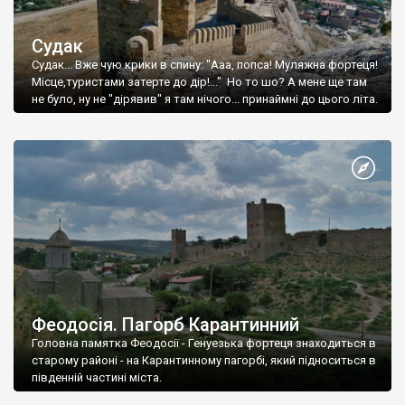
Судак
Судак... Вже чую крики в спину: "Ааа, попса! Муляжна фортеця!
Місце,туристами затерте до дір!..." Но то шо? А мене ще там
не було, ну не "дірявив" я там нічого... принаймні до цього літа.
Феодосія. Пагорб Карантинний
Головна памятка Феодосії - Генуезька фортеця знаходиться в
старому районі - на Карантинному пагорбі, який підноситься в
південній частині міста.