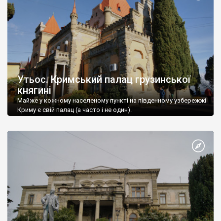
Утьос. Кримський палац грузинської
княгині
Майже у кожному населеному пункті на південному узбережжі
Криму є свій палац (а часто і не один).