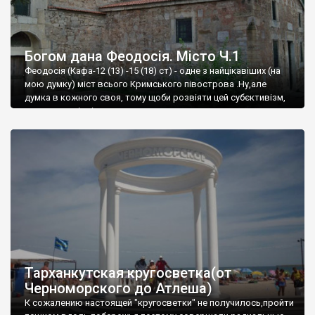
Богом дана Феодосія. Місто Ч.1
Феодосія (Кафа-12 (13) -15 (18) ст) - одне з найцікавіших (на
мою думку) міст всього Кримського півострова .Ну,але
думка в кожного своя, тому щоби розвіяти цей субєктивізм,
запрошую відвідати це
Тарханкутская кругосветка(от
Черноморского до Атлеша)
К сожалению настоящей "кругосветки" не получилось,пройти