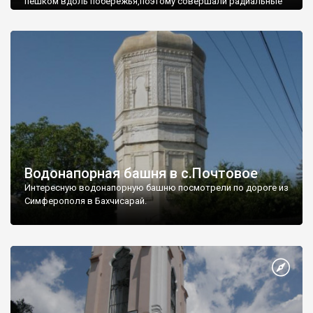
пешком вдоль побережья,поэтому совершали радиальные
вылазки из Оленевки.
Водонапорная башня в с.Почтовое
Интересную водонапорную башню посмотрели по дороге из
Симферополя в Бахчисарай.