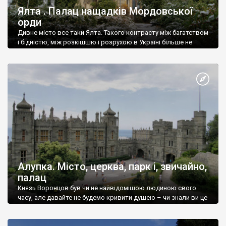
Ялта . Палац нащадків Мордовської
орди
Дивне місто все таки Ялта. Такого контрасту між багатством
і бідністю, між розкішшю і розрухою в Україні більше не
знайдеш.
Алупка. Місто, церква, парк і, звичайно,
палац
Князь Воронцов був чи не найвідомішою людиною свого
часу, але давайте не будемо кривити душею – чи знали ви це
прізвище до відвідин Алупки? Мабуть все таки ні.