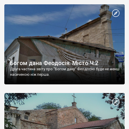
Богом дана Феодосія. Місто Ч.2
Друга частина звіту про "Богом дану" Феодосію буде не менш
насиченою ніж перша.