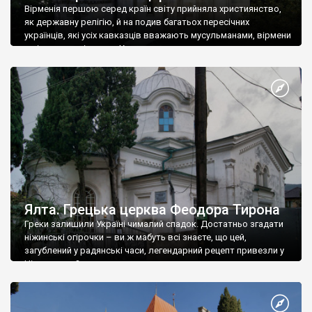
Вірменія першою серед країн світу прийняла християнство,
як державну релігію, й на подив багатьох пересічних
українців, які усіх кавказців вважають мусульманами, вірмени
є відданими вірянами Христа
Ялта. Грецька церква Феодора Тирона
Греки залишили Україні чималий спадок. Достатньо згадати
ніжинські огірочки – ви ж мабуть всі знаєте, що цей,
загублений у радянські часи, легендарний рецепт привезли у
Ніжин греки?