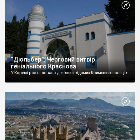
“Дюльбер”. Черговий витвір
геніального Краснова
У Кореїзі розташовано декілька відомих Кримських палаців.