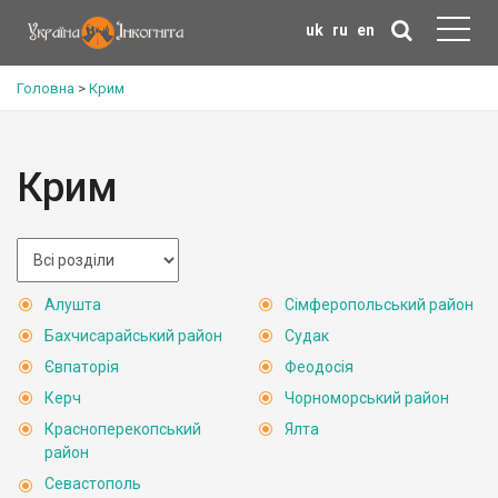
uk
ru
en
Головна
>
Крим
Крим
Алушта
Сімферопольський район
Бахчисарайський район
Судак
Євпаторія
Феодосія
Керч
Чорноморський район
Красноперекопський
Ялта
район
Севастополь