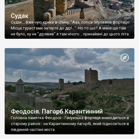
Судак
Судак... Вже чую крики в спину: "Ааа, попса! Муляжна фортеця!
Місце,туристами затерте до дір!..." Но то шо? А мене ще там
не було, ну не "дірявив" я там нічого... принаймні до цього літа.
Феодосія. Пагорб Карантинний
Головна памятка Феодосії - Генуезька фортеця знаходиться в
старому районі - на Карантинному пагорбі, який підноситься в
південній частині міста.