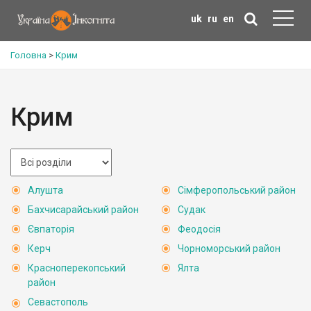
uk
ru
en
Головна
>
Крим
Крим
Алушта
Сімферопольський район
Бахчисарайський район
Судак
Євпаторія
Феодосія
Керч
Чорноморський район
Красноперекопський
Ялта
район
Севастополь