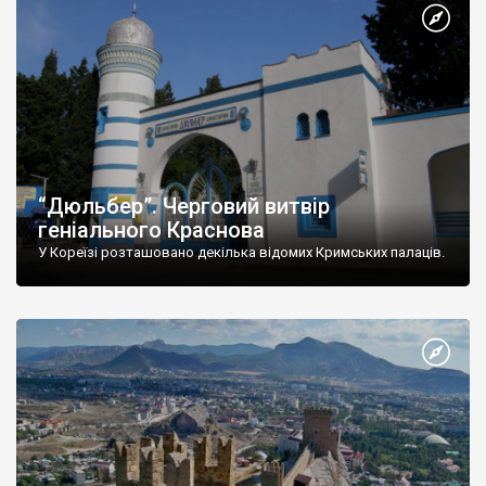
“Дюльбер”. Черговий витвір
геніального Краснова
У Кореїзі розташовано декілька відомих Кримських палаців.