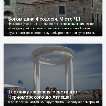
Богом дана Феодосія. Місто Ч.1
Феодосія (Кафа-12 (13) -15 (18) ст) - одне з найцікавіших (на
мою думку) міст всього Кримського півострова .Ну,але
думка в кожного своя, тому щоби розвіяти цей субєктивізм,
запрошую відвідати це
Тарханкутская кругосветка(от
Черноморского до Атлеша)
К сожалению настоящей "кругосветки" не получилось,пройти