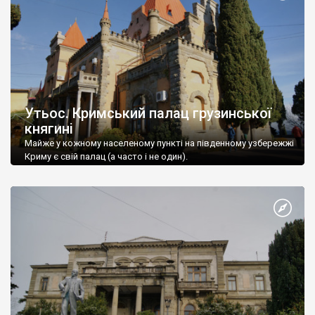
Утьос. Кримський палац грузинської
княгині
Майже у кожному населеному пункті на південному узбережжі
Криму є свій палац (а часто і не один).