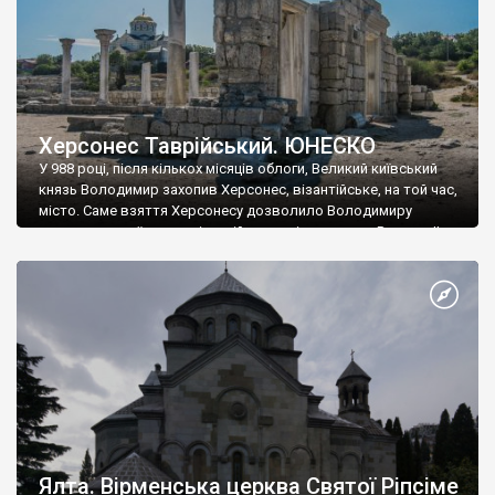
Херсонес Таврійський. ЮНЕСКО
У 988 році, після кількох місяців облоги, Великий київський
князь Володимир захопив Херсонес, візантійське, на той час,
місто. Саме взяття Херсонесу дозволило Володимиру
диктувати свої умови візантійському імператору Василю ІІ, та
одружитися з його дочкою Ганною. Цього ж року, в
Херсонесі Володимир-язичник, став Василем-християнином.
А потім було Хрещення Русі. На честь Херсонесу Таврійського
названо місто […]
Ялта. Вірменська церква Святої Ріпсіме