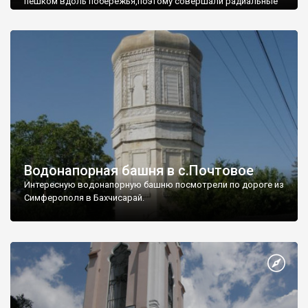
пешком вдоль побережья,поэтому совершали радиальные
вылазки из Оленевки.
Водонапорная башня в с.Почтовое
Интересную водонапорную башню посмотрели по дороге из
Симферополя в Бахчисарай.