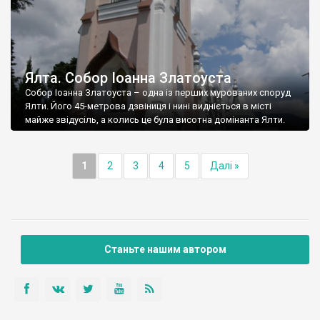
Ялта. Собор Іоанна Златоуста
Собор Іоанна Златоуста – одна із перших мурованих споруд
Ялти. Його 45-метрова дзвіниця і нині видніється в місті
майже звідусіль, а колись це була висотна домінанта Ялти.
1
2
3
4
5
Далі »
Станьте нашим автором