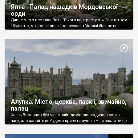
Ялта . Палац нащадків Мордовської
орди
Дивне місто все таки Ялта. Такого контрасту між багатством
і бідністю, між розкішшю і розрухою в Україні більше не
знайдеш.
Алупка. Місто, церква, парк і, звичайно,
палац
Князь Воронцов був чи не найвідомішою людиною свого
часу, але давайте не будемо кривити душею – чи знали ви це
прізвище до відвідин Алупки? Мабуть все таки ні.