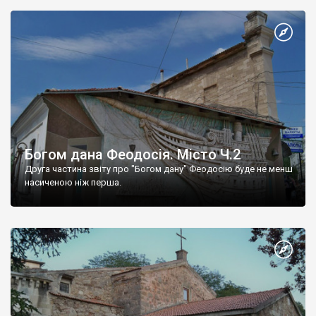
Богом дана Феодосія. Місто Ч.2
Друга частина звіту про "Богом дану" Феодосію буде не менш
насиченою ніж перша.