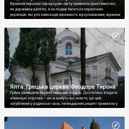
Вірменія першою серед країн світу прийняла християнство,
як державну релігію, й на подив багатьох пересічних
українців, які усіх кавказців вважають мусульманами, вірмени
є відданими вірянами Христа
Ялта. Грецька церква Феодора Тирона
Греки залишили Україні чималий спадок. Достатньо згадати
ніжинські огірочки – ви ж мабуть всі знаєте, що цей,
загублений у радянські часи, легендарний рецепт привезли у
Ніжин греки?