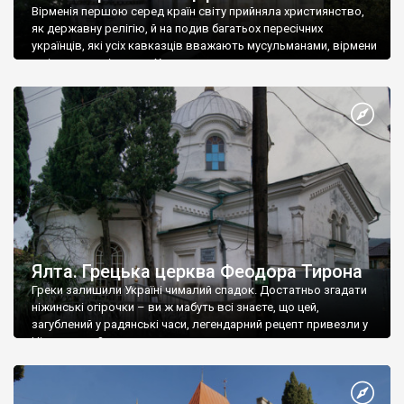
Вірменія першою серед країн світу прийняла християнство,
як державну релігію, й на подив багатьох пересічних
українців, які усіх кавказців вважають мусульманами, вірмени
є відданими вірянами Христа
Ялта. Грецька церква Феодора Тирона
Греки залишили Україні чималий спадок. Достатньо згадати
ніжинські огірочки – ви ж мабуть всі знаєте, що цей,
загублений у радянські часи, легендарний рецепт привезли у
Ніжин греки?