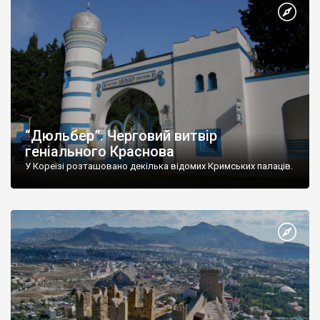
“Дюльбер”. Черговий витвір
геніального Краснова
У Кореїзі розташовано декілька відомих Кримських палаців.