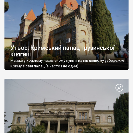
Утьос. Кримський палац грузинської
княгині
Майже у кожному населеному пункті на південному узбережжі
Криму є свій палац (а часто і не один).