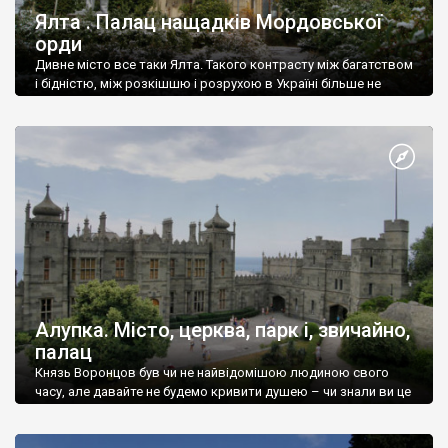
Ялта . Палац нащадків Мордовської
орди
Дивне місто все таки Ялта. Такого контрасту між багатством
і бідністю, між розкішшю і розрухою в Україні більше не
знайдеш.
Алупка. Місто, церква, парк і, звичайно,
палац
Князь Воронцов був чи не найвідомішою людиною свого
часу, але давайте не будемо кривити душею – чи знали ви це
прізвище до відвідин Алупки? Мабуть все таки ні.