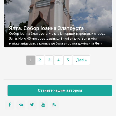
Ялта. Собор Іоанна Златоуста
Собор Іоанна Златоуста – одна із перших мурованих споруд
Ялти. Його 45-метрова дзвіниця і нині видніється в місті
майже звідусіль, а колись це була висотна домінанта Ялти.
1
2
3
4
5
Далі »
Станьте нашим автором