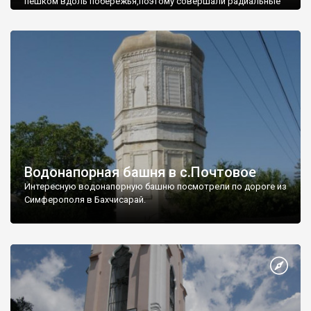
пешком вдоль побережья,поэтому совершали радиальные
вылазки из Оленевки.
Водонапорная башня в с.Почтовое
Интересную водонапорную башню посмотрели по дороге из
Симферополя в Бахчисарай.