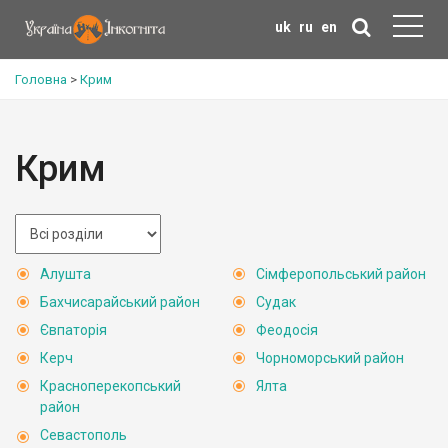
uk
ru
en
Головна
>
Крим
Крим
Алушта
Сімферопольський район
Бахчисарайський район
Судак
Євпаторія
Феодосія
Керч
Чорноморський район
Красноперекопський
Ялта
район
Севастополь