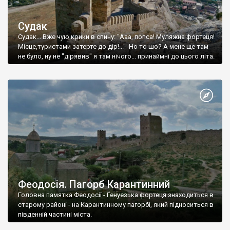
Судак
Судак... Вже чую крики в спину: "Ааа, попса! Муляжна фортеця!
Місце,туристами затерте до дір!..." Но то шо? А мене ще там
не було, ну не "дірявив" я там нічого... принаймні до цього літа.
Феодосія. Пагорб Карантинний
Головна памятка Феодосії - Генуезька фортеця знаходиться в
старому районі - на Карантинному пагорбі, який підноситься в
південній частині міста.