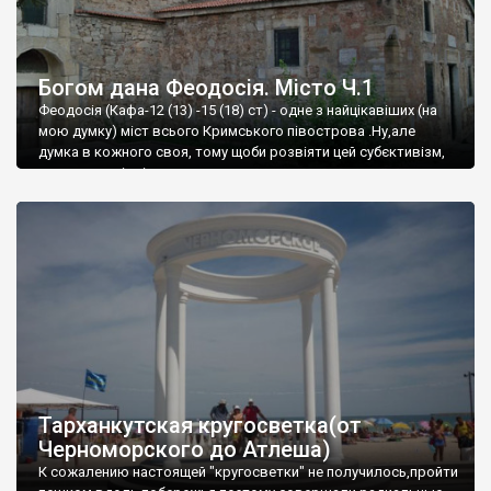
Богом дана Феодосія. Місто Ч.1
Феодосія (Кафа-12 (13) -15 (18) ст) - одне з найцікавіших (на
мою думку) міст всього Кримського півострова .Ну,але
думка в кожного своя, тому щоби розвіяти цей субєктивізм,
запрошую відвідати це
Тарханкутская кругосветка(от
Черноморского до Атлеша)
К сожалению настоящей "кругосветки" не получилось,пройти