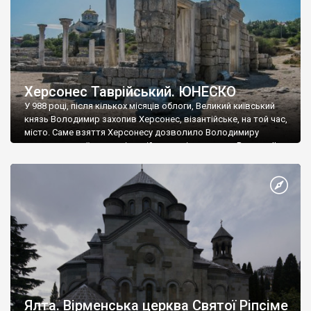
Херсонес Таврійський. ЮНЕСКО
У 988 році, після кількох місяців облоги, Великий київський
князь Володимир захопив Херсонес, візантійське, на той час,
місто. Саме взяття Херсонесу дозволило Володимиру
диктувати свої умови візантійському імператору Василю ІІ, та
одружитися з його дочкою Ганною. Цього ж року, в
Херсонесі Володимир-язичник, став Василем-християнином.
А потім було Хрещення Русі. На честь Херсонесу Таврійського
названо місто […]
Ялта. Вірменська церква Святої Ріпсіме