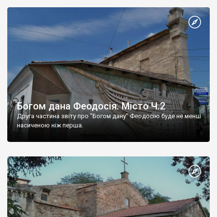
Богом дана Феодосія. Місто Ч.2
Друга частина звіту про "Богом дану" Феодосію буде не менш
насиченою ніж перша.