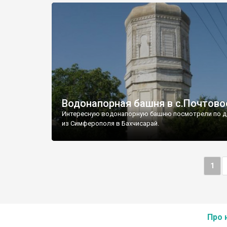
Водонапорная башня в с.Почтово
Интересную водонапорную башню посмотрели по д
из Симферополя в Бахчисарай.
1
Про 