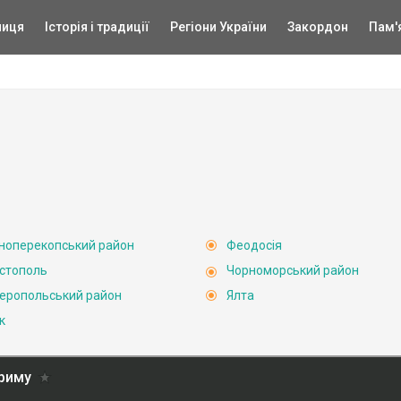
ниця
Історія і традиції
Регіони України
Закордон
Пам'
ноперекопський район
Феодосія
стополь
Чорноморський район
еропольський район
Ялта
к