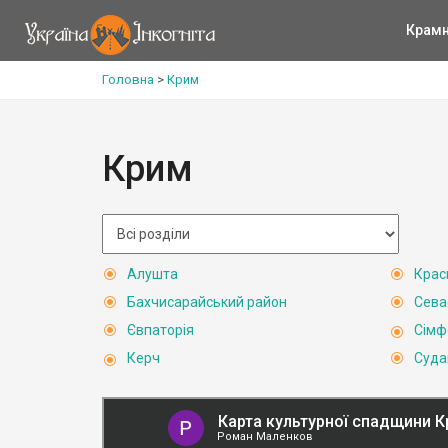
Крам
Головна
>
Крим
Крим
Алушта
Крас
Бахчисарайський район
Сева
Євпаторія
Сімф
Керч
Суда