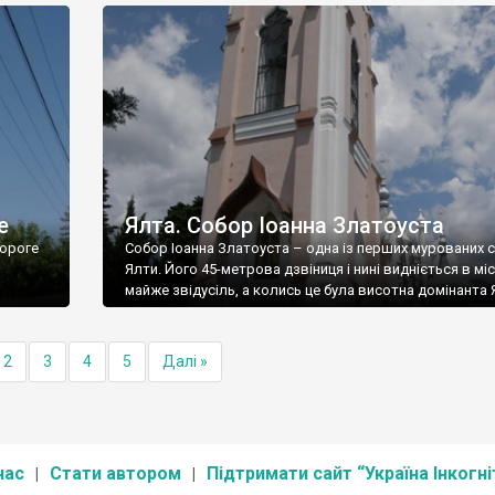
е
Ялта. Собор Іоанна Златоуста
ороге
Собор Іоанна Златоуста – одна із перших мурованих 
Ялти. Його 45-метрова дзвіниця і нині видніється в міс
майже звідусіль, а колись це була висотна домінанта 
2
3
4
5
Далі »
нас
Стати автором
Підтримати сайт “Україна Інкогні