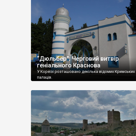
“Дюльбер”. Черговий витвір
геніального Краснова
У Кореїзі розташовано декілька відомих Кримських
палаців.