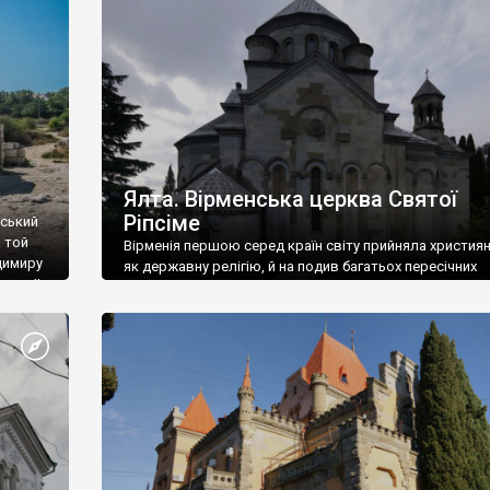
ефактів
називаються «повстяками» (postaki)…” “Вино. Крим
єкту
виробляє відмінне вино і його вдосталь: воно все ду
го».
легке біле і дуже […]
ти та
Ялта. Вірменська церква Святої
Ріпсіме
вський
 той
Вірменія першою серед країн світу прийняла христия
димиру
як державну релігію, й на подив багатьох пересічних
илю ІІ,
українців, які усіх кавказців вважають мусульманами,
 в
вірмени є відданими вірянами Христа