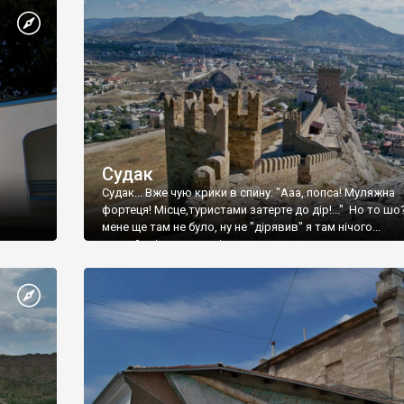
Судак
Судак... Вже чую крики в спину: "Ааа, попса! Муляжна
фортеця! Місце,туристами затерте до дір!..." Но то шо
мене ще там не було, ну не "дірявив" я там нічого...
принаймні до цього літа.