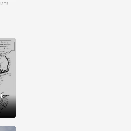
им та
ора і
є
го типу,
ей-
рний
ста:
 райони
від 2
I
і,
рукти,
 котрі