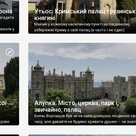
рона
Утьос. Кримський палац грузинськ
княгині
згадати
Майже у кожному населеному пункті на південному
ивезли у
узбережжі Криму є свій палац (а часто і не один).
ої
Алупка. Місто, церква, парк і,
звичайно, палац
Князь Воронцов був чи не найвідомішою людиною св
раїні
часу, але давайте не будемо кривити душею – чи знал
це прізвище до відвідин Алупки? Мабуть все таки ні.