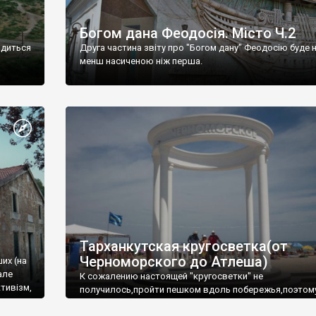
Богом дана Феодосія. Місто Ч.2
одиться
Друга частина звіту про "Богом дану" Феодосію буде 
менш насиченою ніж перша.
Тарханкутская кругосветка(от
Черноморского до Атлеша)
ших (на
але
К сожалению настоящей "кругосветки" не
тивізм,
получилось,пройти пешком вдоль побережья,поэтом
совершали радиальные вылазки из Оленевки.