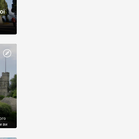
ої
ого
и ви