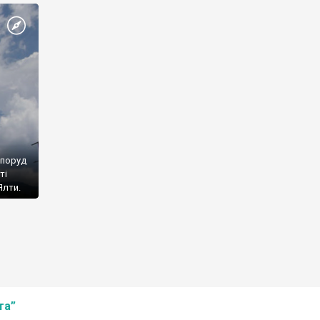
споруд
ті
Ялти.
та”