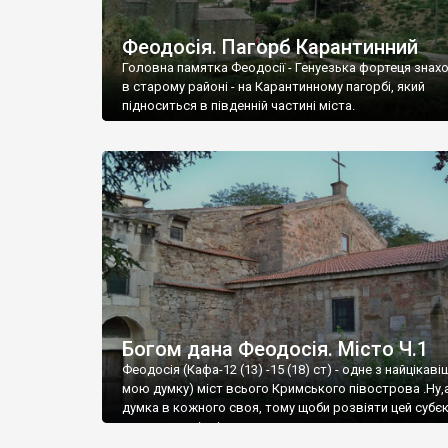
Феодосія. Пагорб Карантинний
Головна памятка Феодосії - Генуезька фортеця знах
в старому районі - на Карантинному пагорбі, який
підноситься в південній частині міста.
Богом дана Феодосія. Місто Ч.1
Феодосія (Кафа-12 (13) -15 (18) ст) - одне з найцікаві
мою думку) міст всього Кримського півострова .Ну,
думка в кожного своя, тому щоби розвіяти цей субєк
запрошую відвідати це