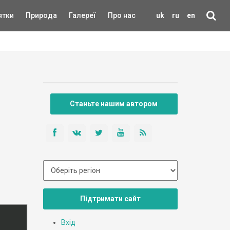
ятки
Природа
Галереї
Про нас
uk
ru
en
Станьте нашим автором
Підтримати сайт
Вхід