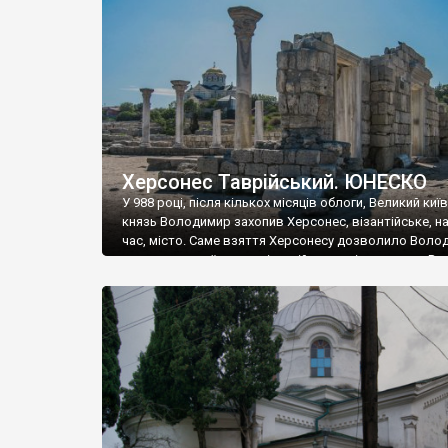
музею «Новгородський музей-заповідник» сотні арт
візантійської доби. Раритети викрадені з фондів об’
культурної спадщини ЮНЕСКО «Херсонеса Таврійсько
Офіційно – на виставку «Золото Візантії», але експер
влада в Україні вважають це лише […]
Херсонес Таврійський. ЮНЕСКО
У 988 році, після кількох місяців облоги, Великий киї
князь Володимир захопив Херсонес, візантійське, на
час, місто. Саме взяття Херсонесу дозволило Воло
диктувати свої умови візантійському імператору Вас
та одружитися з його дочкою Ганною. Цього ж року,
Херсонесі Володимир-язичник, став Василем-
християнином. А потім було Хрещення Русі. На честь
Херсонесу Таврійського названо місто […]