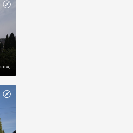
же
нство,