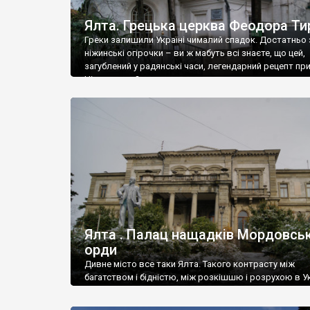
Ялта. Грецька церква Феодора Ти
Греки залишили Україні чималий спадок. Достатньо 
ніжинські огірочки – ви ж мабуть всі знаєте, що цей,
загублений у радянські часи, легендарний рецепт пр
Ніжин греки?
Ялта . Палац нащадків Мордовськ
орди
Дивне місто все таки Ялта. Такого контрасту між
багатством і бідністю, між розкішшю і розрухою в Ук
більше не знайдеш.