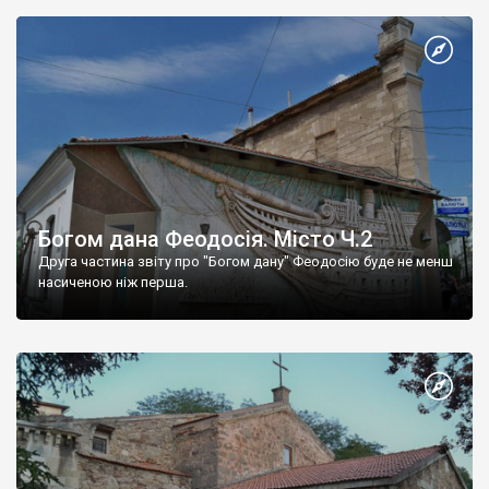
Богом дана Феодосія. Місто Ч.2
Друга частина звіту про "Богом дану" Феодосію буде не менш
насиченою ніж перша.