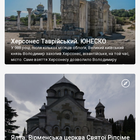
Херсонес Таврійський. ЮНЕСКО
У 988 році, після кількох місяців облоги, Великий київський
князь Володимир захопив Херсонес, візантійське, на той час,
місто. Саме взяття Херсонесу дозволило Володимиру
диктувати свої умови візантійському імператору Василю ІІ, та
одружитися з його дочкою Ганною. Цього ж року, в
Херсонесі Володимир-язичник, став Василем-християнином.
А потім було Хрещення Русі. На честь Херсонесу Таврійського
названо місто […]
Ялта. Вірменська церква Святої Ріпсіме