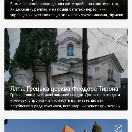
Вірменія першою серед країн світу прийняла християнство,
як державну релігію, й на подив багатьох пересічних
українців, які усіх кавказців вважають мусульманами, вірмени
є відданими вірянами Христа
Ялта. Грецька церква Феодора Тирона
Греки залишили Україні чималий спадок. Достатньо згадати
ніжинські огірочки – ви ж мабуть всі знаєте, що цей,
загублений у радянські часи, легендарний рецепт привезли у
Ніжин греки?