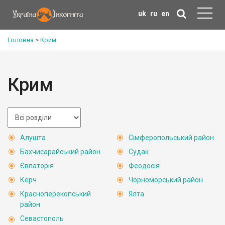
uk
ru
en
Головна
>
Крим
Крим
Алушта
Сімферопольський район
Бахчисарайський район
Судак
Євпаторія
Феодосія
Керч
Чорноморський район
Красноперекопський
Ялта
район
Севастополь