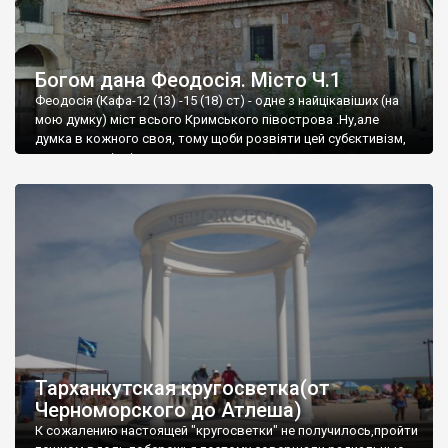
Богом дана Феодосія. Місто Ч.1
Феодосія (Кафа-12 (13) -15 (18) ст) - одне з найцікавіших (на
мою думку) міст всього Кримського півострова .Ну,але
думка в кожного своя, тому щоби розвіяти цей субєктивізм,
запрошую відвідати це
Тарханкутская кругосветка(от
Черноморского до Атлеша)
К сожалению настоящей "кругосветки" не получилось,пройти