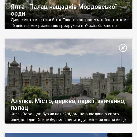
Ялта . Палац нащадків Мордовської
орди
Дивне місто все таки Ялта. Такого контрасту між багатством
і бідністю, між розкішшю і розрухою в Україні більше не
знайдеш.
Алупка. Місто, церква, парк і, звичайно,
палац
Князь Воронцов був чи не найвідомішою людиною свого
часу, але давайте не будемо кривити душею – чи знали ви це
прізвище до відвідин Алупки? Мабуть все таки ні.