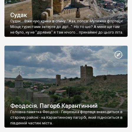
Судак
Судак... Вже чую крики в спину: "Ааа, попса! Муляжна фортеця!
Місце,туристами затерте до дір!..." Но то шо? А мене ще там
не було, ну не "дірявив" я там нічого... принаймні до цього літа.
Феодосія. Пагорб Карантинний
Головна памятка Феодосії - Генуезька фортеця знаходиться в
старому районі - на Карантинному пагорбі, який підноситься в
південній частині міста.