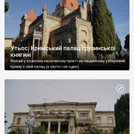
Утьос. Кримський палац грузинської
княгині
Майже у кожному населеному пункті на південному узбережжі
Криму є свій палац (а часто і не один).