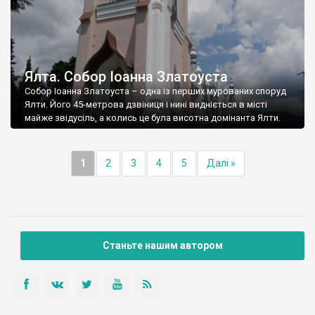
Ялта. Собор Іоанна Златоуста
Собор Іоанна Златоуста – одна із перших мурованих споруд
Ялти. Його 45-метрова дзвіниця і нині видніється в місті
майже звідусіль, а колись це була висотна домінанта Ялти.
1
2
3
4
5
Далі »
Станьте нашим автором