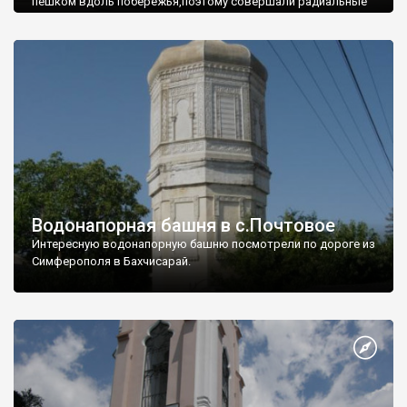
пешком вдоль побережья,поэтому совершали радиальные
вылазки из Оленевки.
Водонапорная башня в с.Почтовое
Интересную водонапорную башню посмотрели по дороге из
Симферополя в Бахчисарай.