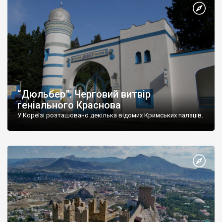
“Дюльбер”. Черговий витвір
геніального Краснова
У Кореїзі розташовано декілька відомих Кримських палаців.