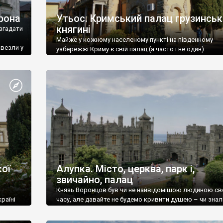
рона
Утьос. Кримський палац грузинськ
княгині
згадати
Майже у кожному населеному пункті на південному
ивезли у
узбережжі Криму є свій палац (а часто і не один).
ої
Алупка. Місто, церква, парк і,
звичайно, палац
Князь Воронцов був чи не найвідомішою людиною св
раїні
часу, але давайте не будемо кривити душею – чи знал
це прізвище до відвідин Алупки? Мабуть все таки ні.