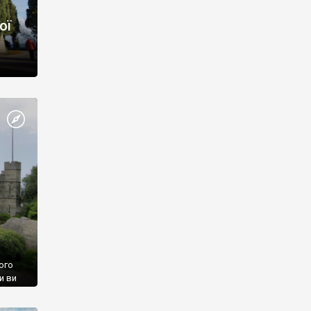
ої
ого
и ви