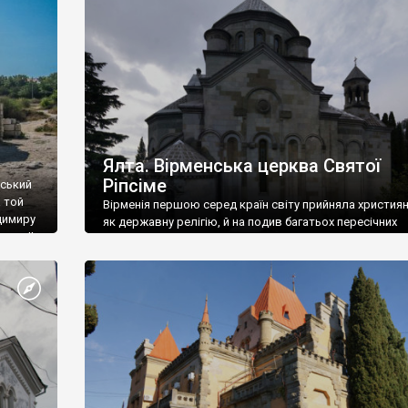
ефактів
називаються «повстяками» (postaki)…” “Вино. Крим
єкту
виробляє відмінне вино і його вдосталь: воно все ду
го».
легке біле і дуже […]
ти та
Ялта. Вірменська церква Святої
Ріпсіме
вський
 той
Вірменія першою серед країн світу прийняла христия
димиру
як державну релігію, й на подив багатьох пересічних
илю ІІ,
українців, які усіх кавказців вважають мусульманами,
 в
вірмени є відданими вірянами Христа