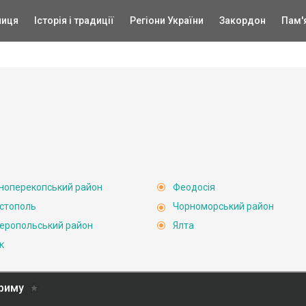
ниця
Історія і традиції
Регіони України
Закордон
Пам'
ноперекопський район
Феодосія
стополь
Чорноморський район
еропольський район
Ялта
к