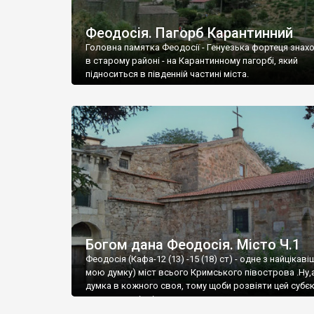
Феодосія. Пагорб Карантинний
Головна памятка Феодосії - Генуезька фортеця знах
в старому районі - на Карантинному пагорбі, який
підноситься в південній частині міста.
Богом дана Феодосія. Місто Ч.1
Феодосія (Кафа-12 (13) -15 (18) ст) - одне з найцікаві
мою думку) міст всього Кримського півострова .Ну,
думка в кожного своя, тому щоби розвіяти цей субєк
запрошую відвідати це