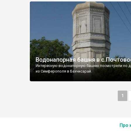
Водонапорная башня в с.Почтово
Интересную водонапорную башню посмотрели по д
из Симферополя в Бахчисарай.
1
Про 