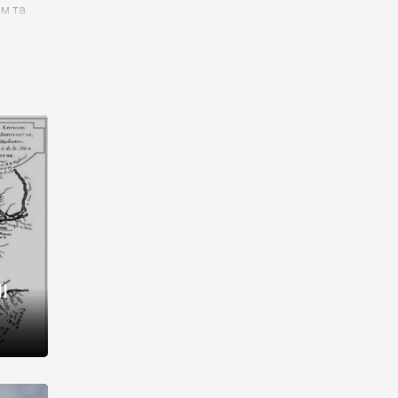
им та
ора і
є
го типу,
ей-
рний
ста:
 райони
від 2
I
і,
рукти,
 котрі