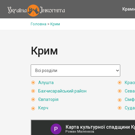
Крам
Головна
>
Крим
Крим
Алушта
Крас
Бахчисарайський район
Сева
Євпаторія
Сімф
Керч
Суда