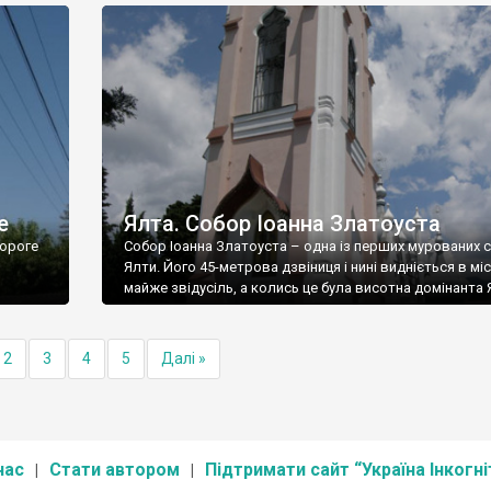
е
Ялта. Собор Іоанна Златоуста
ороге
Собор Іоанна Златоуста – одна із перших мурованих 
Ялти. Його 45-метрова дзвіниця і нині видніється в міс
майже звідусіль, а колись це була висотна домінанта 
2
3
4
5
Далі »
нас
Стати автором
Підтримати сайт “Україна Інкогні