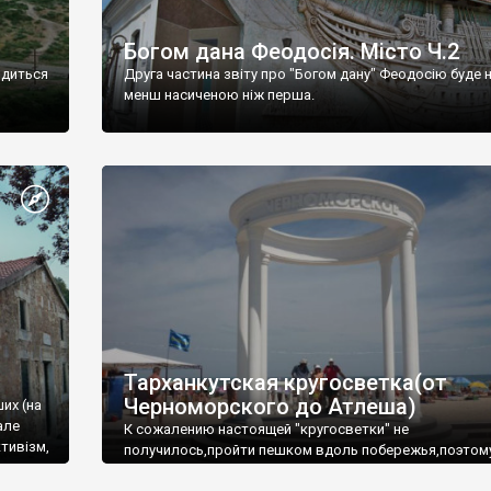
Богом дана Феодосія. Місто Ч.2
одиться
Друга частина звіту про "Богом дану" Феодосію буде 
менш насиченою ніж перша.
Тарханкутская кругосветка(от
Черноморского до Атлеша)
ших (на
але
К сожалению настоящей "кругосветки" не
тивізм,
получилось,пройти пешком вдоль побережья,поэтом
совершали радиальные вылазки из Оленевки.