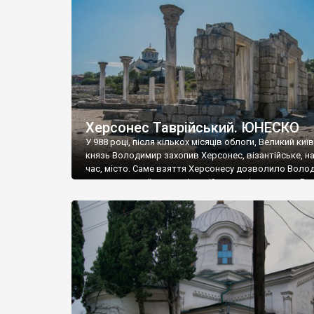
музею «Новгородський музей-заповідник» сотні арт
візантійської доби. Раритети викрадені з фондів об’
культурної спадщини ЮНЕСКО «Херсонеса Таврійсько
Офіційно – на виставку «Золото Візантії», але експер
влада в Україні вважають це лише […]
Херсонес Таврійський. ЮНЕСКО
У 988 році, після кількох місяців облоги, Великий киї
князь Володимир захопив Херсонес, візантійське, на
час, місто. Саме взяття Херсонесу дозволило Воло
диктувати свої умови візантійському імператору Вас
та одружитися з його дочкою Ганною. Цього ж року,
Херсонесі Володимир-язичник, став Василем-
християнином. А потім було Хрещення Русі. На честь
Херсонесу Таврійського названо місто […]