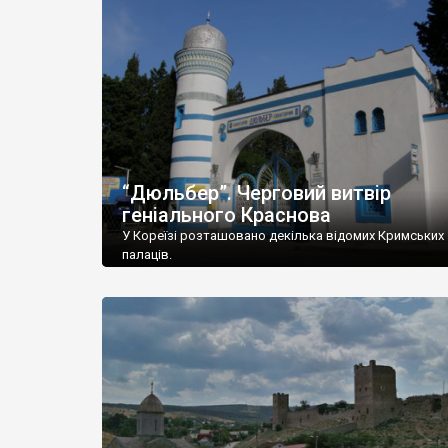
“Дюльбер”. Черговий витвір
геніального Краснова
У Кореїзі розташовано декілька відомих Кримських
палаців.