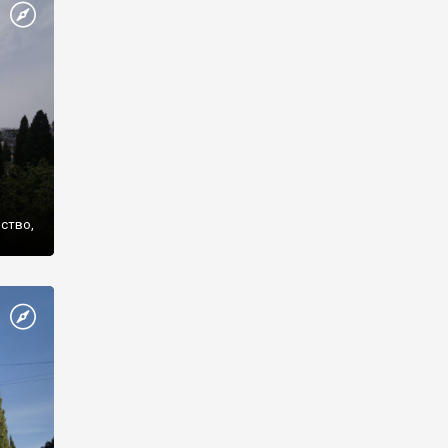
же
нство,