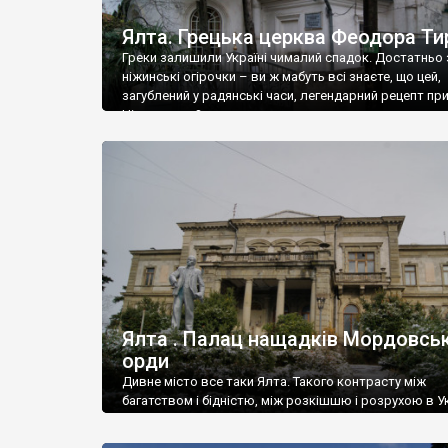
Ялта. Грецька церква Феодора Ти
Греки залишили Україні чималий спадок. Достатньо 
ніжинські огірочки – ви ж мабуть всі знаєте, що цей,
загублений у радянські часи, легендарний рецепт пр
Ніжин греки?
Ялта . Палац нащадків Мордовськ
орди
Дивне місто все таки Ялта. Такого контрасту між
багатством і бідністю, між розкішшю і розрухою в Ук
більше не знайдеш.