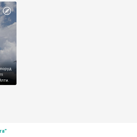
споруд
ті
Ялти.
та”