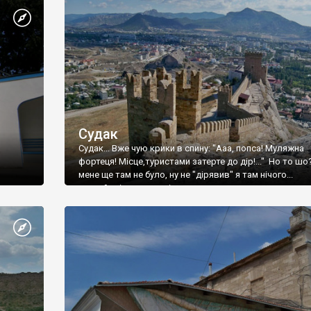
Судак
Судак... Вже чую крики в спину: "Ааа, попса! Муляжна
фортеця! Місце,туристами затерте до дір!..." Но то шо
мене ще там не було, ну не "дірявив" я там нічого...
принаймні до цього літа.