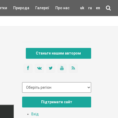
ятки
Природа
Галереї
Про нас
uk
ru
en
Станьте нашим автором
Підтримати сайт
Вхід