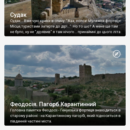
Судак
Судак... Вже чую крики в спину: "Ааа, попса! Муляжна фортеця!
Місце,туристами затерте до дір!..." Но то шо? А мене ще там
не було, ну не "дірявив" я там нічого... принаймні до цього літа.
Феодосія. Пагорб Карантинний
Головна памятка Феодосії - Генуезька фортеця знаходиться в
старому районі - на Карантинному пагорбі, який підноситься в
південній частині міста.