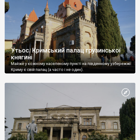
Утьос. Кримський палац грузинської
княгині
Майже у кожному населеному пункті на південному узбережжі
Криму є свій палац (а часто і не один).