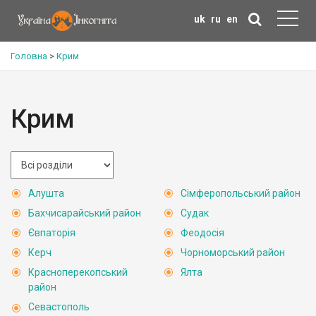
uk
ru
en
Головна
>
Крим
Крим
Алушта
Сімферопольський район
Бахчисарайський район
Судак
Євпаторія
Феодосія
Керч
Чорноморський район
Красноперекопський
Ялта
район
Севастополь