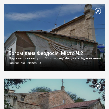
Богом дана Феодосія. Місто Ч.2
Друга частина звіту про "Богом дану" Феодосію буде не менш
насиченою ніж перша.