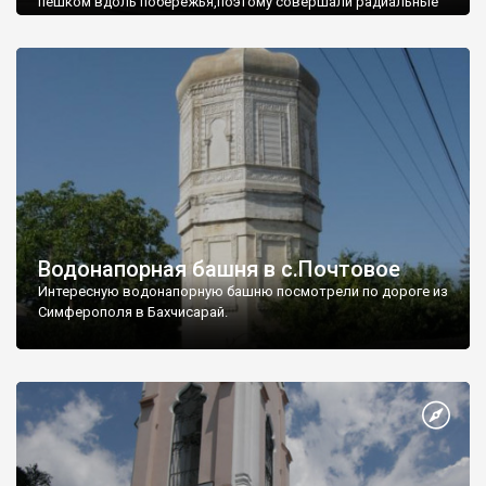
пешком вдоль побережья,поэтому совершали радиальные
вылазки из Оленевки.
Водонапорная башня в с.Почтовое
Интересную водонапорную башню посмотрели по дороге из
Симферополя в Бахчисарай.