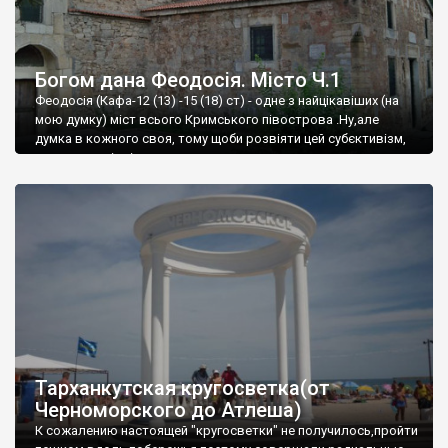
Богом дана Феодосія. Місто Ч.1
Феодосія (Кафа-12 (13) -15 (18) ст) - одне з найцікавіших (на
мою думку) міст всього Кримського півострова .Ну,але
думка в кожного своя, тому щоби розвіяти цей субєктивізм,
запрошую відвідати це
Тарханкутская кругосветка(от
Черноморского до Атлеша)
К сожалению настоящей "кругосветки" не получилось,пройти