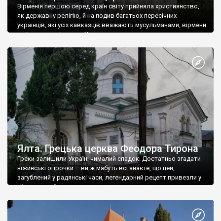
Вірменія першою серед країн світу прийняла християнство,
як державну релігію, й на подив багатьох пересічних
українців, які усіх кавказців вважають мусульманами, вірмени
є відданими вірянами Христа
Ялта. Грецька церква Феодора Тирона
Греки залишили Україні чималий спадок. Достатньо згадати
ніжинські огірочки – ви ж мабуть всі знаєте, що цей,
загублений у радянські часи, легендарний рецепт привезли у
Ніжин греки?