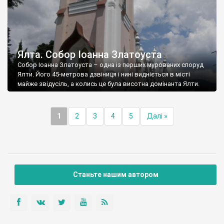
Ялта. Собор Іоанна Златоуста
Собор Іоанна Златоуста – одна із перших мурованих споруд
Ялти. Його 45-метрова дзвіниця і нині видніється в місті
майже звідусіль, а колись це була висотна домінанта Ялти.
1
2
3
4
5
Далі »
Станьте нашим автором