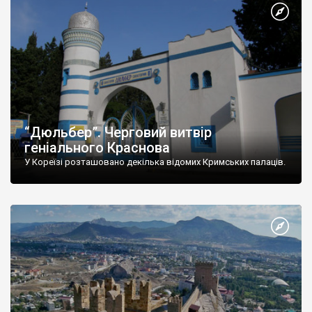
“Дюльбер”. Черговий витвір
геніального Краснова
У Кореїзі розташовано декілька відомих Кримських палаців.