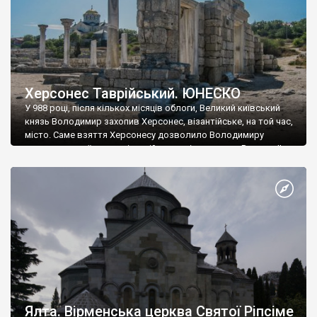
Херсонес Таврійський. ЮНЕСКО
У 988 році, після кількох місяців облоги, Великий київський
князь Володимир захопив Херсонес, візантійське, на той час,
місто. Саме взяття Херсонесу дозволило Володимиру
диктувати свої умови візантійському імператору Василю ІІ, та
одружитися з його дочкою Ганною. Цього ж року, в
Херсонесі Володимир-язичник, став Василем-християнином.
А потім було Хрещення Русі. На честь Херсонесу Таврійського
названо місто […]
Ялта. Вірменська церква Святої Ріпсіме