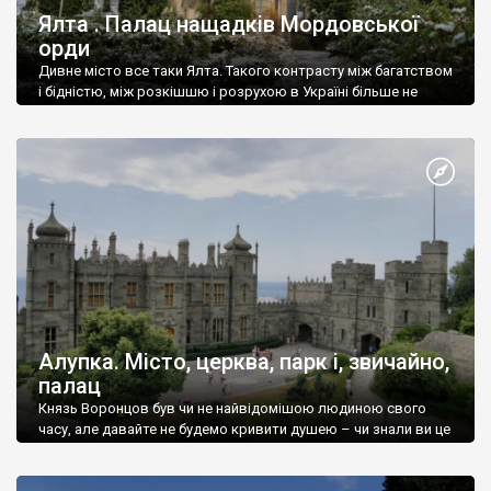
Ялта . Палац нащадків Мордовської
орди
Дивне місто все таки Ялта. Такого контрасту між багатством
і бідністю, між розкішшю і розрухою в Україні більше не
знайдеш.
Алупка. Місто, церква, парк і, звичайно,
палац
Князь Воронцов був чи не найвідомішою людиною свого
часу, але давайте не будемо кривити душею – чи знали ви це
прізвище до відвідин Алупки? Мабуть все таки ні.