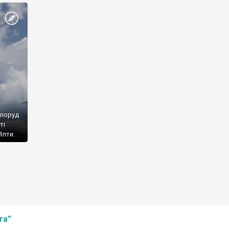
споруд
ті
Ялти.
та”