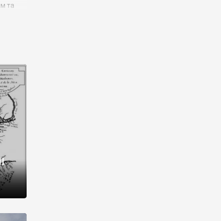
им та
ора і
є
го типу,
ей-
рний
ста:
 райони
від 2
I
і,
рукти,
 котрі