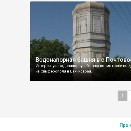
Водонапорная башня в с.Почтово
Интересную водонапорную башню посмотрели по д
из Симферополя в Бахчисарай.
1
Про 