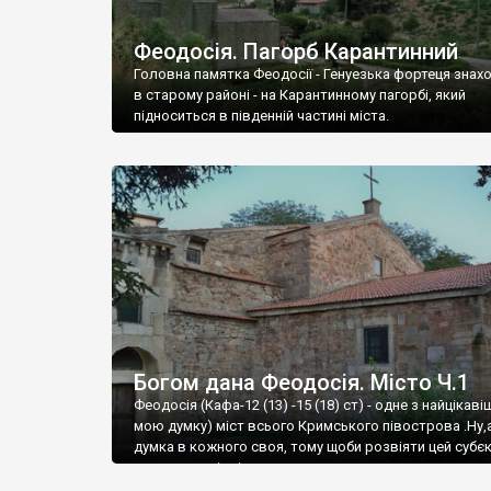
Феодосія. Пагорб Карантинний
Головна памятка Феодосії - Генуезька фортеця знах
в старому районі - на Карантинному пагорбі, який
підноситься в південній частині міста.
Богом дана Феодосія. Місто Ч.1
Феодосія (Кафа-12 (13) -15 (18) ст) - одне з найцікаві
мою думку) міст всього Кримського півострова .Ну,
думка в кожного своя, тому щоби розвіяти цей субєк
запрошую відвідати це