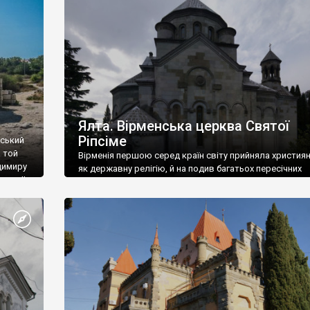
ефактів
називаються «повстяками» (postaki)…” “Вино. Крим
єкту
виробляє відмінне вино і його вдосталь: воно все ду
го».
легке біле і дуже […]
ти та
Ялта. Вірменська церква Святої
Ріпсіме
вський
 той
Вірменія першою серед країн світу прийняла христия
димиру
як державну релігію, й на подив багатьох пересічних
илю ІІ,
українців, які усіх кавказців вважають мусульманами,
 в
вірмени є відданими вірянами Христа