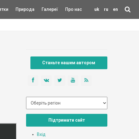
ятки
Природа
Галереї
Про нас
uk
ru
en
Станьте нашим автором
Підтримати сайт
Вхід