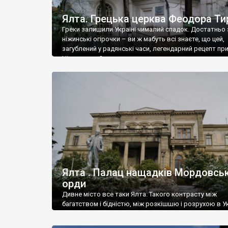
Ялта. Грецька церква Феодора Ти
Греки залишили Україні чималий спадок. Достатньо 
ніжинські огірочки – ви ж мабуть всі знаєте, що цей,
загублений у радянські часи, легендарний рецепт пр
Ніжин греки?
Ялта . Палац нащадків Мордовськ
орди
Дивне місто все таки Ялта. Такого контрасту між
багатством і бідністю, між розкішшю і розрухою в Ук
більше не знайдеш.