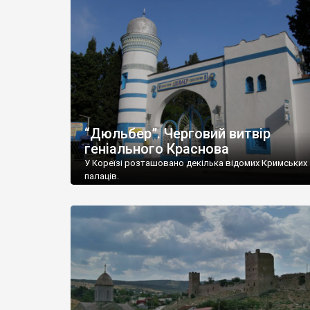
“Дюльбер”. Черговий витвір
геніального Краснова
У Кореїзі розташовано декілька відомих Кримських
палаців.