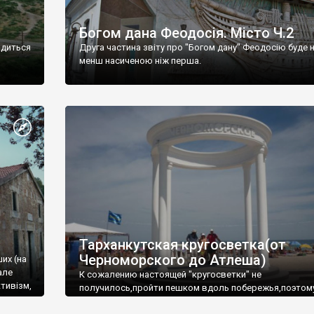
Богом дана Феодосія. Місто Ч.2
одиться
Друга частина звіту про "Богом дану" Феодосію буде 
менш насиченою ніж перша.
Тарханкутская кругосветка(от
Черноморского до Атлеша)
ших (на
але
К сожалению настоящей "кругосветки" не
тивізм,
получилось,пройти пешком вдоль побережья,поэтом
совершали радиальные вылазки из Оленевки.