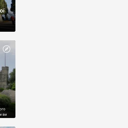
ої
ого
и ви