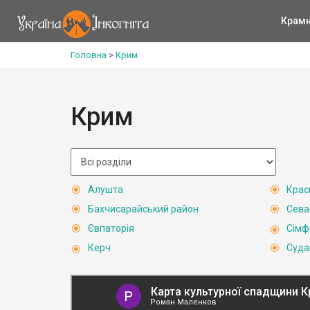
Крам
Головна
>
Крим
Крим
Алушта
Крас
Бахчисарайський район
Сева
Євпаторія
Сімф
Керч
Суда