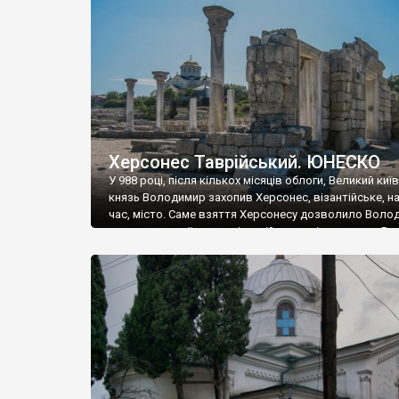
музею «Новгородський музей-заповідник» сотні арт
візантійської доби. Раритети викрадені з фондів об’
культурної спадщини ЮНЕСКО «Херсонеса Таврійсько
Офіційно – на виставку «Золото Візантії», але експер
влада в Україні вважають це лише […]
Херсонес Таврійський. ЮНЕСКО
У 988 році, після кількох місяців облоги, Великий киї
князь Володимир захопив Херсонес, візантійське, на
час, місто. Саме взяття Херсонесу дозволило Воло
диктувати свої умови візантійському імператору Вас
та одружитися з його дочкою Ганною. Цього ж року,
Херсонесі Володимир-язичник, став Василем-
християнином. А потім було Хрещення Русі. На честь
Херсонесу Таврійського названо місто […]