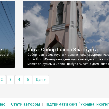
е
Ялта. Собор Іоанна Златоуста
ороге
Собор Іоанна Златоуста – одна із перших мурованих 
Ялти. Його 45-метрова дзвіниця і нині видніється в міс
майже звідусіль, а колись це була висотна домінанта 
2
3
4
5
Далі »
нас
Стати автором
Підтримати сайт “Україна Інкогні