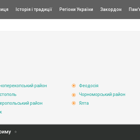
ниця
Історія і традиції
Регіони України
Закордон
Пам'
ноперекопський район
Феодосія
стополь
Чорноморський район
еропольський район
Ялта
к