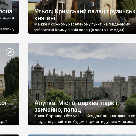
рона
Утьос. Кримський палац грузинськ
княгині
згадати
Майже у кожному населеному пункті на південному
ивезли у
узбережжі Криму є свій палац (а часто і не один).
ої
Алупка. Місто, церква, парк і,
звичайно, палац
Князь Воронцов був чи не найвідомішою людиною св
раїні
часу, але давайте не будемо кривити душею – чи знал
це прізвище до відвідин Алупки? Мабуть все таки ні.