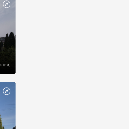
же
нство,