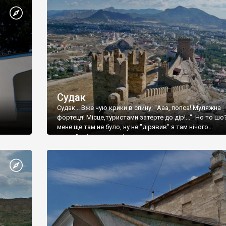
Судак
Судак... Вже чую крики в спину: "Ааа, попса! Муляжна
фортеця! Місце,туристами затерте до дір!..." Но то шо
мене ще там не було, ну не "дірявив" я там нічого...
принаймні до цього літа.