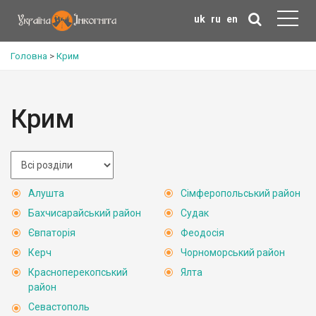
uk
ru
en
Головна
>
Крим
Крим
Алушта
Сімферопольський район
Бахчисарайський район
Судак
Євпаторія
Феодосія
Керч
Чорноморський район
Красноперекопський
Ялта
район
Севастополь