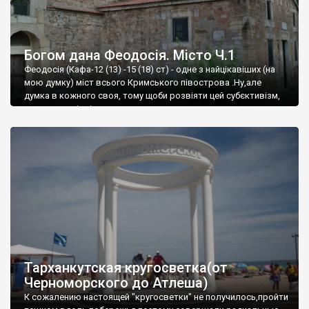
Богом дана Феодосія. Місто Ч.1
Феодосія (Кафа-12 (13) -15 (18) ст) - одне з найцікавіших (на
мою думку) міст всього Кримського півострова .Ну,але
думка в кожного своя, тому щоби розвіяти цей субєктивізм,
запрошую відвідати це
Тарханкутская кругосветка(от
Черноморского до Атлеша)
К сожалению настоящей "кругосветки" не получилось,пройти