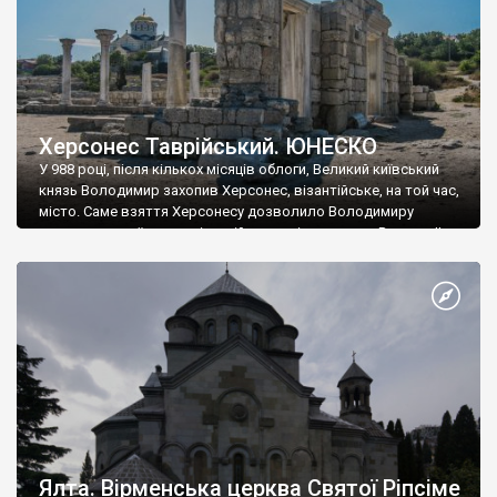
Херсонес Таврійський. ЮНЕСКО
У 988 році, після кількох місяців облоги, Великий київський
князь Володимир захопив Херсонес, візантійське, на той час,
місто. Саме взяття Херсонесу дозволило Володимиру
диктувати свої умови візантійському імператору Василю ІІ, та
одружитися з його дочкою Ганною. Цього ж року, в
Херсонесі Володимир-язичник, став Василем-християнином.
А потім було Хрещення Русі. На честь Херсонесу Таврійського
названо місто […]
Ялта. Вірменська церква Святої Ріпсіме