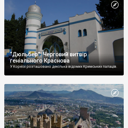
“Дюльбер”. Черговий витвір
геніального Краснова
У Кореїзі розташовано декілька відомих Кримських палаців.