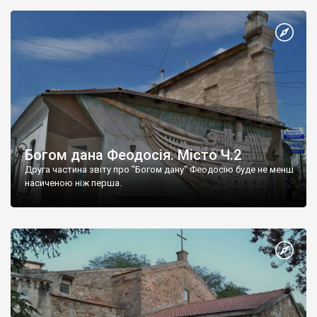
Богом дана Феодосія. Місто Ч.2
Друга частина звіту про "Богом дану" Феодосію буде не менш
насиченою ніж перша.