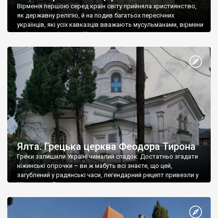
Вірменія першою серед країн світу прийняла християнство,
як державну релігію, й на подив багатьох пересічних
українців, які усіх кавказців вважають мусульманами, вірмени
є відданими вірянами Христа
Ялта. Грецька церква Феодора Тирона
Греки залишили Україні чималий спадок. Достатньо згадати
ніжинські огірочки – ви ж мабуть всі знаєте, що цей,
загублений у радянські часи, легендарний рецепт привезли у
Ніжин греки?