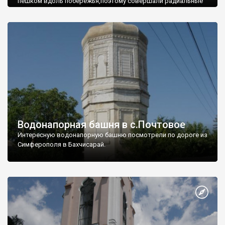
пешком вдоль побережья,поэтому совершали радиальные
вылазки из Оленевки.
Водонапорная башня в с.Почтовое
Интересную водонапорную башню посмотрели по дороге из
Симферополя в Бахчисарай.