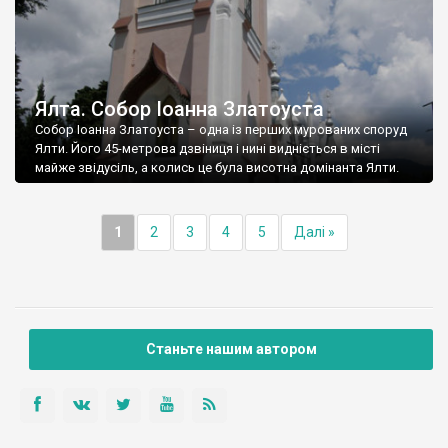
Ялта. Собор Іоанна Златоуста
Собор Іоанна Златоуста – одна із перших мурованих споруд
Ялти. Його 45-метрова дзвіниця і нині видніється в місті
майже звідусіль, а колись це була висотна домінанта Ялти.
1
2
3
4
5
Далі »
Станьте нашим автором