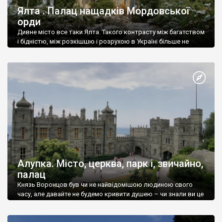
Ялта . Палац нащадків Мордовської
орди
Дивне місто все таки Ялта. Такого контрасту між багатством
і бідністю, між розкішшю і розрухою в Україні більше не
знайдеш.
Алупка. Місто, церква, парк і, звичайно,
палац
Князь Воронцов був чи не найвідомішою людиною свого
часу, але давайте не будемо кривити душею – чи знали ви це
прізвище до відвідин Алупки? Мабуть все таки ні.