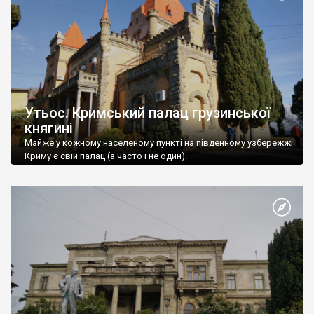
Утьос. Кримський палац грузинської
княгині
Майже у кожному населеному пункті на південному узбережжі
Криму є свій палац (а часто і не один).