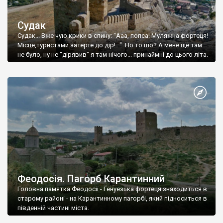
Судак
Судак... Вже чую крики в спину: "Ааа, попса! Муляжна фортеця!
Місце,туристами затерте до дір!..." Но то шо? А мене ще там
не було, ну не "дірявив" я там нічого... принаймні до цього літа.
Феодосія. Пагорб Карантинний
Головна памятка Феодосії - Генуезька фортеця знаходиться в
старому районі - на Карантинному пагорбі, який підноситься в
південній частині міста.