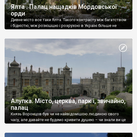
Ялта . Палац нащадків Мордовської
орди
Дивне місто все таки Ялта. Такого контрасту між багатством
і бідністю, між розкішшю і розрухою в Україні більше не
знайдеш.
Алупка. Місто, церква, парк і, звичайно,
палац
Князь Воронцов був чи не найвідомішою людиною свого
часу, але давайте не будемо кривити душею – чи знали ви це
прізвище до відвідин Алупки? Мабуть все таки ні.