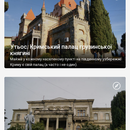
Утьос. Кримський палац грузинської
княгині
Майже у кожному населеному пункті на південному узбережжі
Криму є свій палац (а часто і не один).