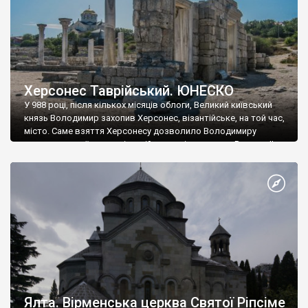
Херсонес Таврійський. ЮНЕСКО
У 988 році, після кількох місяців облоги, Великий київський
князь Володимир захопив Херсонес, візантійське, на той час,
місто. Саме взяття Херсонесу дозволило Володимиру
диктувати свої умови візантійському імператору Василю ІІ, та
одружитися з його дочкою Ганною. Цього ж року, в
Херсонесі Володимир-язичник, став Василем-християнином.
А потім було Хрещення Русі. На честь Херсонесу Таврійського
названо місто […]
Ялта. Вірменська церква Святої Ріпсіме