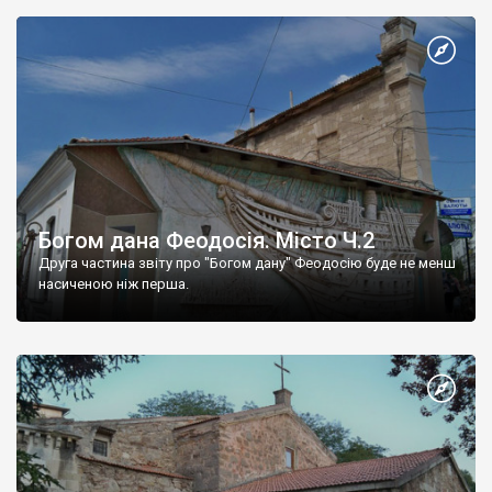
Богом дана Феодосія. Місто Ч.2
Друга частина звіту про "Богом дану" Феодосію буде не менш
насиченою ніж перша.