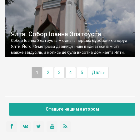
Ялта. Собор Іоанна Златоуста
Собор Іоанна Златоуста – одна із перших мурованих споруд
Ялти. Його 45-метрова дзвіниця і нині видніється в місті
майже звідусіль, а колись це була висотна домінанта Ялти.
1
2
3
4
5
Далі »
Станьте нашим автором