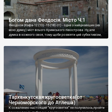
Богом дана Феодосія. Місто Ч.1
Феодосія (Кафа-12 (13) -15 (18) ст) - одне з найцікавіших (на
мою думку) міст всього Кримського півострова .Ну,але
думка в кожного своя, тому щоби розвіяти цей субєктивізм,
запрошую відвідати це
Тарханкутская кругосветка(от
Черноморского до Атлеша)
К сожалению настоящей "кругосветки" не получилось,пройти