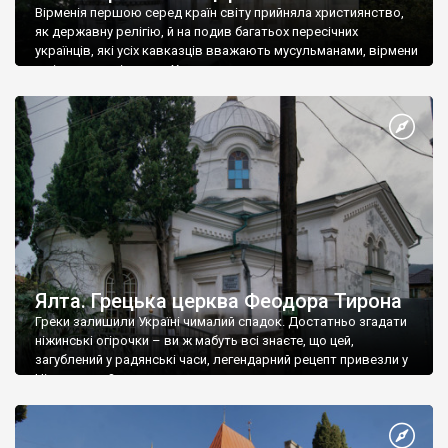
Вірменія першою серед країн світу прийняла християнство,
як державну релігію, й на подив багатьох пересічних
українців, які усіх кавказців вважають мусульманами, вірмени
є відданими вірянами Христа
Ялта. Грецька церква Феодора Тирона
Греки залишили Україні чималий спадок. Достатньо згадати
ніжинські огірочки – ви ж мабуть всі знаєте, що цей,
загублений у радянські часи, легендарний рецепт привезли у
Ніжин греки?