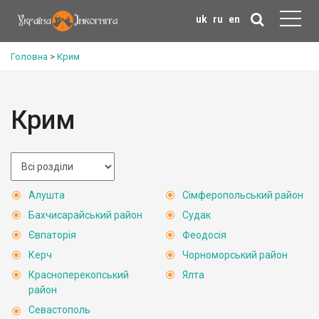
uk
ru
en
Головна
>
Крим
Крим
Алушта
Сімферопольський район
Бахчисарайський район
Судак
Євпаторія
Феодосія
Керч
Чорноморський район
Красноперекопський
Ялта
район
Севастополь