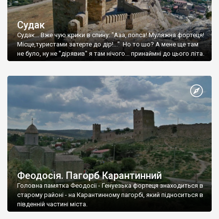
Судак
Судак... Вже чую крики в спину: "Ааа, попса! Муляжна фортеця!
Місце,туристами затерте до дір!..." Но то шо? А мене ще там
не було, ну не "дірявив" я там нічого... принаймні до цього літа.
Феодосія. Пагорб Карантинний
Головна памятка Феодосії - Генуезька фортеця знаходиться в
старому районі - на Карантинному пагорбі, який підноситься в
південній частині міста.