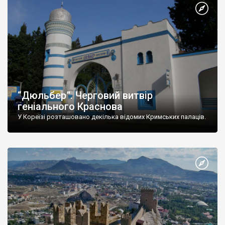
“Дюльбер”. Черговий витвір
геніального Краснова
У Кореїзі розташовано декілька відомих Кримських палаців.