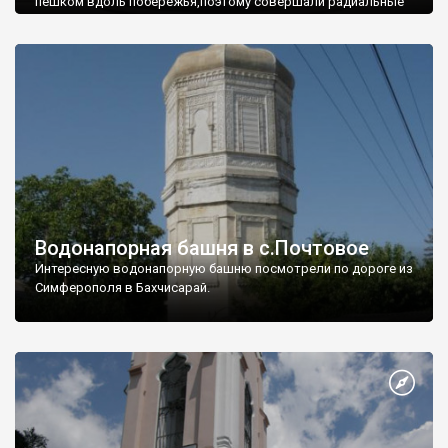
пешком вдоль побережья,поэтому совершали радиальные
вылазки из Оленевки.
Водонапорная башня в с.Почтовое
Интересную водонапорную башню посмотрели по дороге из
Симферополя в Бахчисарай.